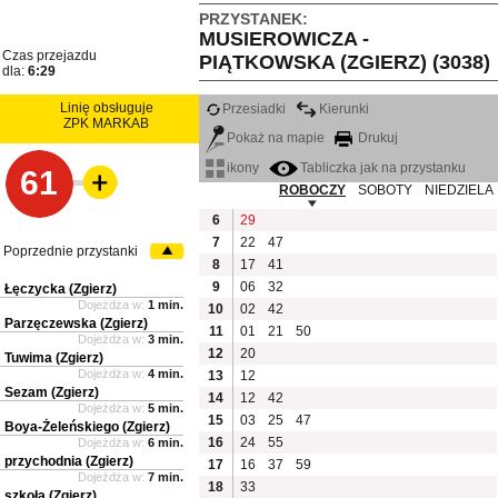
PRZYSTANEK:
MUSIEROWICZA -
Czas przejazdu
PIĄTKOWSKA (ZGIERZ) (3038)
dla:
6:29
Linię obsługuje
Przesiadki
Kierunki
ZPK MARKAB
Pokaż na mapie
Drukuj
ikony
Tabliczka jak na przystanku
61
ROBOCZY
SOBOTY
NIEDZIELA
6
29
7
22
47
Poprzednie przystanki
8
17
41
9
06
32
Łęczycka (Zgierz)
Dojeżdża w:
1 min.
10
02
42
Parzęczewska (Zgierz)
11
01
21
50
Dojeżdża w:
3 min.
12
20
Tuwima (Zgierz)
Dojeżdża w:
4 min.
13
12
Sezam (Zgierz)
14
12
42
Dojeżdża w:
5 min.
15
03
25
47
Boya-Żeleńskiego (Zgierz)
16
24
55
Dojeżdża w:
6 min.
przychodnia (Zgierz)
17
16
37
59
Dojeżdża w:
7 min.
18
33
szkoła (Zgierz)