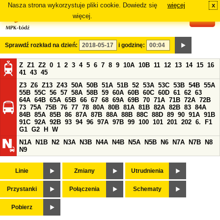
Nasza strona wykorzystuje pliki cookie. Dowiedz się
więcej
x
#
więcej.
Sprawdź rozkład na dzień:
i godzinę:
Z
Z1
Z2
0
1
2
3
4
5
6
7
8
9
10A
10B
11
12
13
14
15
16
41
43
45
Z3
Z6
Z13
Z43
50A
50B
51A
51B
52
53A
53C
53B
54B
55A
55B
55C
56
57
58A
58B
59
60A
60B
60C
60D
61
62
63
64A
64B
65A
65B
66
67
68
69A
69B
70
71A
71B
72A
72B
73
75A
75B
76
77
78
80A
80B
81A
81B
82A
82B
83
84A
84B
85A
85B
86
87A
87B
88A
88B
88C
88D
89
90
91A
91B
91C
92A
92B
93
94
96
97A
97B
99
100
101
201
202
6.
F1
G1
G2
H
W
N1A
N1B
N2
N3A
N3B
N4A
N4B
N5A
N5B
N6
N7A
N7B
N8
N9
Linie
Zmiany
Utrudnienia
Przystanki
Połączenia
Schematy
Pobierz