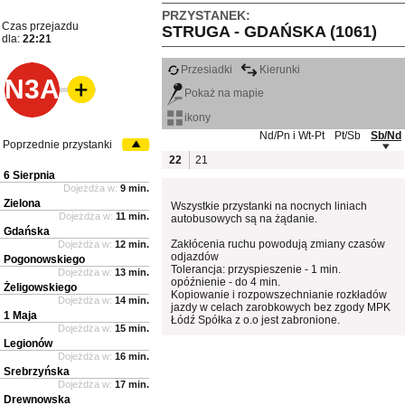
PRZYSTANEK:
Czas przejazdu
STRUGA - GDAŃSKA (1061)
dla:
22:21
Przesiadki
Kierunki
N3A
Pokaż na mapie
ikony
Nd/Pn i Wt-Pt
Pt/Sb
Sb/Nd
Poprzednie przystanki
22
21
6 Sierpnia
Dojeżdża w:
9 min.
Zielona
Wszystkie przystanki na nocnych liniach
Dojeżdża w:
11 min.
autobusowych są na żądanie.
Gdańska
Zakłócenia ruchu powodują zmiany czasów
Dojeżdża w:
12 min.
odjazdów
Pogonowskiego
Tolerancja: przyspieszenie - 1 min.
Dojeżdża w:
13 min.
opóźnienie - do 4 min.
Żeligowskiego
Kopiowanie i rozpowszechnianie rozkładów
Dojeżdża w:
14 min.
jazdy w celach zarobkowych bez zgody MPK
1 Maja
Łódź Spółka z o.o jest zabronione.
Dojeżdża w:
15 min.
Legionów
Dojeżdża w:
16 min.
Srebrzyńska
Dojeżdża w:
17 min.
Drewnowska