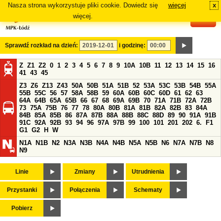
Nasza strona wykorzystuje pliki cookie. Dowiedz się
więcej
x
#
więcej.
Sprawdź rozkład na dzień:
i godzinę:
Z
Z1
Z2
0
1
2
3
4
5
6
7
8
9
10A
10B
11
12
13
14
15
16
41
43
45
Z3
Z6
Z13
Z43
50A
50B
51A
51B
52
53A
53C
53B
54B
55A
55B
55C
56
57
58A
58B
59
60A
60B
60C
60D
61
62
63
64A
64B
65A
65B
66
67
68
69A
69B
70
71A
71B
72A
72B
73
75A
75B
76
77
78
80A
80B
81A
81B
82A
82B
83
84A
84B
85A
85B
86
87A
87B
88A
88B
88C
88D
89
90
91A
91B
91C
92A
92B
93
94
96
97A
97B
99
100
101
201
202
6.
F1
G1
G2
H
W
N1A
N1B
N2
N3A
N3B
N4A
N4B
N5A
N5B
N6
N7A
N7B
N8
N9
Linie
Zmiany
Utrudnienia
Przystanki
Połączenia
Schematy
Pobierz