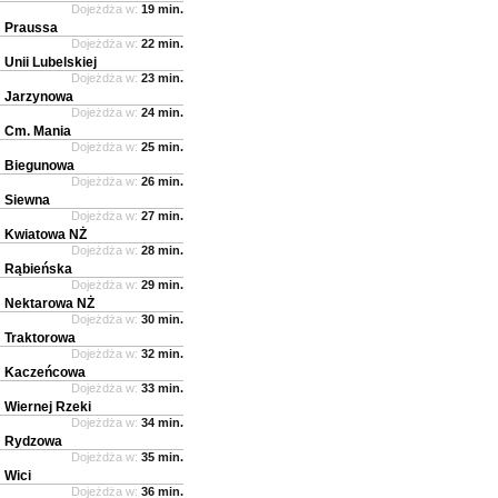
Dojeżdża w:
19 min.
Praussa
Dojeżdża w:
22 min.
Unii Lubelskiej
Dojeżdża w:
23 min.
Jarzynowa
Dojeżdża w:
24 min.
Cm. Mania
Dojeżdża w:
25 min.
Biegunowa
Dojeżdża w:
26 min.
Siewna
Dojeżdża w:
27 min.
Kwiatowa NŻ
Dojeżdża w:
28 min.
Rąbieńska
Dojeżdża w:
29 min.
Nektarowa NŻ
Dojeżdża w:
30 min.
Traktorowa
Dojeżdża w:
32 min.
Kaczeńcowa
Dojeżdża w:
33 min.
Wiernej Rzeki
Dojeżdża w:
34 min.
Rydzowa
Dojeżdża w:
35 min.
Wici
Dojeżdża w:
36 min.