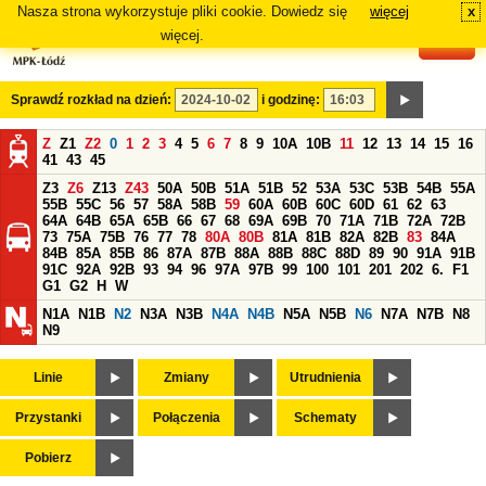
Nasza strona wykorzystuje pliki cookie. Dowiedz się
więcej
x
#
więcej.
Sprawdź rozkład na dzień:
i godzinę:
Z
Z1
Z2
0
1
2
3
4
5
6
7
8
9
10A
10B
11
12
13
14
15
16
41
43
45
Z3
Z6
Z13
Z43
50A
50B
51A
51B
52
53A
53C
53B
54B
55A
55B
55C
56
57
58A
58B
59
60A
60B
60C
60D
61
62
63
64A
64B
65A
65B
66
67
68
69A
69B
70
71A
71B
72A
72B
73
75A
75B
76
77
78
80A
80B
81A
81B
82A
82B
83
84A
84B
85A
85B
86
87A
87B
88A
88B
88C
88D
89
90
91A
91B
91C
92A
92B
93
94
96
97A
97B
99
100
101
201
202
6.
F1
G1
G2
H
W
N1A
N1B
N2
N3A
N3B
N4A
N4B
N5A
N5B
N6
N7A
N7B
N8
N9
Linie
Zmiany
Utrudnienia
Przystanki
Połączenia
Schematy
Pobierz