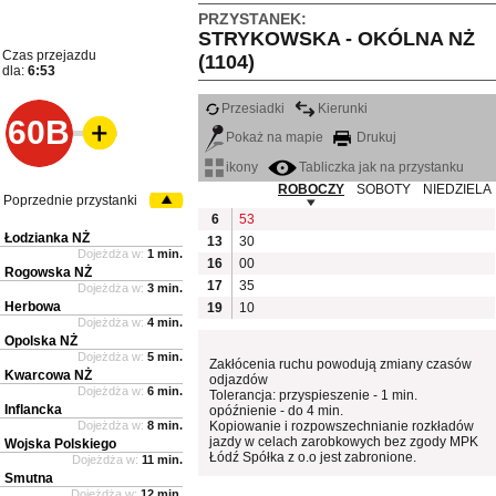
PRZYSTANEK:
STRYKOWSKA - OKÓLNA NŻ
Czas przejazdu
(1104)
dla:
6:53
Przesiadki
Kierunki
60B
Pokaż na mapie
Drukuj
ikony
Tabliczka jak na przystanku
ROBOCZY
SOBOTY
NIEDZIELA
Poprzednie przystanki
6
53
Łodzianka NŻ
13
30
Dojeżdża w:
1 min.
16
00
Rogowska NŻ
17
35
Dojeżdża w:
3 min.
Herbowa
19
10
Dojeżdża w:
4 min.
Opolska NŻ
Dojeżdża w:
5 min.
Zakłócenia ruchu powodują zmiany czasów
Kwarcowa NŻ
odjazdów
Dojeżdża w:
6 min.
Tolerancja: przyspieszenie - 1 min.
Inflancka
opóźnienie - do 4 min.
Dojeżdża w:
8 min.
Kopiowanie i rozpowszechnianie rozkładów
jazdy w celach zarobkowych bez zgody MPK
Wojska Polskiego
Łódź Spółka z o.o jest zabronione.
Dojeżdża w:
11 min.
Smutna
Dojeżdża w:
12 min.