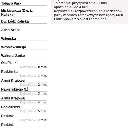
Tolerancja: przyspieszenie - 1 min.
Tobaco Park
opóźnienie - do 4 min.
Mickiewicza (Dw. Ł.
Kopiowanie i rozpowszechnianie rozkładów
Kaliska)
jazdy w celach zarobkowych bez zgody MPK
Łódź Spółka z o.o jest zabronione.
Dw. Łódź Kaliska
Atlas Arena
Wileńska
Wróblewskiego
Waltera-Janke
Os. Piaski
Dojeżdża w:
0 min.
Retkińska
Dojeżdża w:
1 min.
Armii Krajowej
Dojeżdża w:
2 min.
Napierskiego NŻ
Dojeżdża w:
3 min.
Armii Krajowej
Dojeżdża w:
4 min.
Popiełuszki
Dojeżdża w:
5 min.
Retkinia
Dojeżdża w:
7 min.
Retkinia