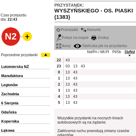
PRZYSTANEK:
WYSZYŃSKIEGO - OS. PIASKI
Czas przejazdu
(1383)
dla:
22:43
Przesiadki
Kierunki
N2
Pokaż na mapie
Drukuj
ikony
Tabliczka jak na przystanku
Nd/Pn i Wt-Pt
Pt/Sb
Sb/Nd
Poprzednie przystanki
22
43
23
03
13
43
Lutomierska NŻ
0
13
43
Manufaktura
1
13
43
2
13
43
Legionów
3
13
43
Zachodnia
4
13
43
5
13
43
6 Sierpnia
Gdańska
Wszystkie przystanki na nocnych liniach
Kopernika
autobusowych są na żądanie.
Łąkowa
Zakłócenia ruchu powodują zmiany czasów
odjazdów