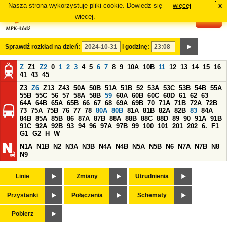
Nasza strona wykorzystuje pliki cookie. Dowiedz się
więcej
x
#
więcej.
Sprawdź rozkład na dzień:
i godzinę:
Z
Z1
Z2
0
1
2
3
4
5
6
7
8
9
10A
10B
11
12
13
14
15
16
41
43
45
Z3
Z6
Z13
Z43
50A
50B
51A
51B
52
53A
53C
53B
54B
55A
55B
55C
56
57
58A
58B
59
60A
60B
60C
60D
61
62
63
64A
64B
65A
65B
66
67
68
69A
69B
70
71A
71B
72A
72B
73
75A
75B
76
77
78
80A
80B
81A
81B
82A
82B
83
84A
84B
85A
85B
86
87A
87B
88A
88B
88C
88D
89
90
91A
91B
91C
92A
92B
93
94
96
97A
97B
99
100
101
201
202
6.
F1
G1
G2
H
W
N1A
N1B
N2
N3A
N3B
N4A
N4B
N5A
N5B
N6
N7A
N7B
N8
N9
Linie
Zmiany
Utrudnienia
Przystanki
Połączenia
Schematy
Pobierz