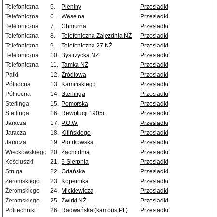
Telefoniczna
5.
Pieniny
Przesiadki
Telefoniczna
6.
Weselna
Przesiadki
Telefoniczna
7.
Chmurna
Przesiadki
Telefoniczna
8.
Telefoniczna Zajezdnia NŻ
Przesiadki
Telefoniczna
9.
Telefoniczna 27 NŻ
Przesiadki
Telefoniczna
10.
Bystrzycka NŻ
Przesiadki
Telefoniczna
11.
Tamka NŻ
Przesiadki
Palki
12.
Źródłowa
Przesiadki
Północna
13.
Kamińskiego
Przesiadki
Północna
14.
Sterlinga
Przesiadki
Sterlinga
15.
Pomorska
Przesiadki
Sterlinga
16.
Rewolucji 1905r.
Przesiadki
Jaracza
17.
P.O.W.
Przesiadki
Jaracza
18.
Kilińskiego
Przesiadki
Jaracza
19.
Piotrkowska
Przesiadki
Więckowskiego
20.
Zachodnia
Przesiadki
Kościuszki
21.
6 Sierpnia
Przesiadki
Struga
22.
Gdańska
Przesiadki
Żeromskiego
23.
Kopernika
Przesiadki
Żeromskiego
24.
Mickiewicza
Przesiadki
Żeromskiego
25.
Żwirki NŻ
Przesiadki
Politechniki
26.
Radwańska (kampus PŁ)
Przesiadki