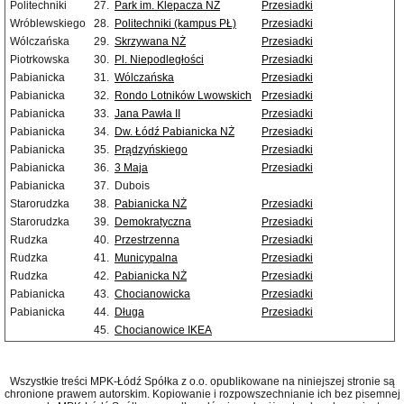
Politechniki
27.
Park im. Klepacza NŻ
Przesiadki
Wróblewskiego
28.
Politechniki (kampus PŁ)
Przesiadki
Wólczańska
29.
Skrzywana NŻ
Przesiadki
Piotrkowska
30.
Pl. Niepodległości
Przesiadki
Pabianicka
31.
Wólczańska
Przesiadki
Pabianicka
32.
Rondo Lotników Lwowskich
Przesiadki
Pabianicka
33.
Jana Pawła II
Przesiadki
Pabianicka
34.
Dw. Łódź Pabianicka NŻ
Przesiadki
Pabianicka
35.
Prądzyńskiego
Przesiadki
Pabianicka
36.
3 Maja
Przesiadki
Pabianicka
37.
Dubois
Starorudzka
38.
Pabianicka NŻ
Przesiadki
Starorudzka
39.
Demokratyczna
Przesiadki
Rudzka
40.
Przestrzenna
Przesiadki
Rudzka
41.
Municypalna
Przesiadki
Rudzka
42.
Pabianicka NŻ
Przesiadki
Pabianicka
43.
Chocianowicka
Przesiadki
Pabianicka
44.
Długa
Przesiadki
45.
Chocianowice IKEA
Wszystkie treści MPK-Łódź Spółka z o.o. opublikowane na niniejszej stronie są
chronione prawem autorskim. Kopiowanie i rozpowszechnianie ich bez pisemnej