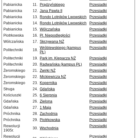
Pabianicka
11.
Prądzyńskiego
Przesiadki
Pabianicka
12.
Jana Pawła II
Przesiadki
Pabianicka
13.
Rondo Lotników Lwowskich
Przesiadki
Pabianicka
14.
Rondo Lotników Lwowskich
Przesiadki
Pabianicka
15.
Wólczańska
Przesiadki
Piotrkowska
16.
Pl. Niepodległości
Przesiadki
Wólczańska
17.
Skrzywana NŻ
Przesiadki
Wróblewskiego (kampus
Przesiadki
Politechniki
18.
PŁ)
Politechniki
19.
Park im. Klepacza NŻ
Przesiadki
Politechniki
20.
Radwańska (kampus PŁ)
Przesiadki
Żeromskiego
21.
Żwirki NŻ
Przesiadki
Żeromskiego
22.
Mickiewicza NŻ
Przesiadki
Żeromskiego
23.
Kopernika
Przesiadki
Struga
24.
Gdańska
Przesiadki
Kościuszki
25.
6 Sierpnia
Przesiadki
Gdańska
26.
Zielona
Przesiadki
Gdańska
27.
1 Maja
Przesiadki
Próchnika
28.
Zachodnia
Przesiadki
Próchnika
29.
Piotrkowska
Przesiadki
Rewolucji
Przesiadki
30.
Wschodnia
1905r.
Rewolucji
Przesiadki