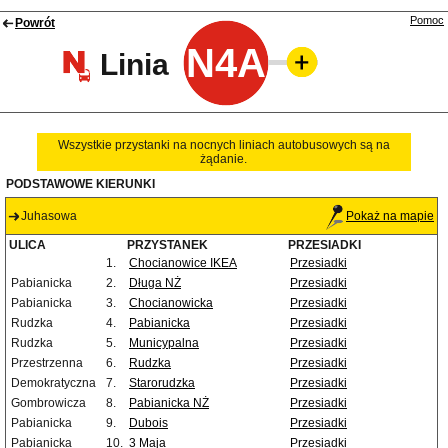
Pomoc
Powrót
N4A
Linia
Wszystkie przystanki na nocnych liniach autobusowych są na
żądanie.
PODSTAWOWE KIERUNKI
Juhasowa
Pokaż na mapie
ULICA
PRZYSTANEK
PRZESIADKI
1.
Chocianowice IKEA
Przesiadki
Pabianicka
2.
Długa NŻ
Przesiadki
Pabianicka
3.
Chocianowicka
Przesiadki
Rudzka
4.
Pabianicka
Przesiadki
Rudzka
5.
Municypalna
Przesiadki
Przestrzenna
6.
Rudzka
Przesiadki
Demokratyczna
7.
Starorudzka
Przesiadki
Gombrowicza
8.
Pabianicka NŻ
Przesiadki
Pabianicka
9.
Dubois
Przesiadki
Pabianicka
10.
3 Maja
Przesiadki