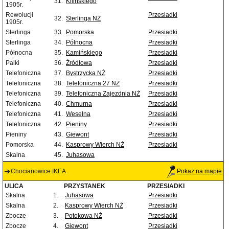
31.
Kilińskiego
1905r.
Rewolucji
Przesiadki
32.
Sterlinga NŻ
1905r.
Sterlinga
33.
Pomorska
Przesiadki
Sterlinga
34.
Północna
Przesiadki
Północna
35.
Kamińskiego
Przesiadki
Palki
36.
Źródłowa
Przesiadki
Telefoniczna
37.
Bystrzycka NŻ
Przesiadki
Telefoniczna
38.
Telefoniczna 27 NŻ
Przesiadki
Telefoniczna
39.
Telefoniczna Zajezdnia NŻ
Przesiadki
Telefoniczna
40.
Chmurna
Przesiadki
Telefoniczna
41.
Weselna
Przesiadki
Telefoniczna
42.
Pieniny
Przesiadki
Pieniny
43.
Giewont
Przesiadki
Pomorska
44.
Kasprowy Wierch NŻ
Przesiadki
Skalna
45.
Juhasowa
Chocianowice IKEA
Pokaż na mapie
ULICA
PRZYSTANEK
PRZESIADKI
Skalna
1.
Juhasowa
Przesiadki
Skalna
2.
Kasprowy Wierch NŻ
Przesiadki
Zbocze
3.
Potokowa NŻ
Przesiadki
Zbocze
4.
Giewont
Przesiadki