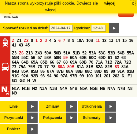
Nasza strona wykorzystuje pliki cookie. Dowiedz się
więcej
x
#
więcej.
Sprawdź rozkład na dzień:
i godzinę:
Z
Z1
Z2
0
1
2
3
4
5
6
7
8
9
10A
10B
11
12
13
14
15
16
41
43
45
Z3
Z6
Z13
Z43
50A
50B
51A
51B
52
53A
53C
53B
54B
55A
55B
55C
56
57
58A
58B
59
60A
60B
60C
60D
61
62
63
64A
64B
65A
65B
66
67
68
69A
69B
70
71A
71B
72A
72B
73
75A
75B
76
77
78
80A
80B
81A
81B
82A
82B
83
84A
84B
85A
85B
86
87A
87B
88A
88B
88C
88D
89
90
91A
91B
91C
92A
92B
93
94
96
97A
97B
99
100
101
201
202
6.
F1
G1
G2
H
W
N1A
N1B
N2
N3A
N3B
N4A
N4B
N5A
N5B
N6
N7A
N7B
N8
N9
Linie
Zmiany
Utrudnienia
Przystanki
Połączenia
Schematy
Pobierz