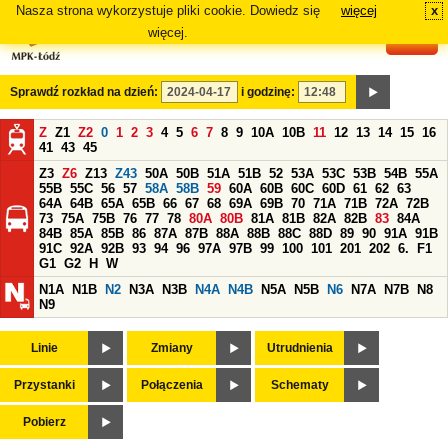
Nasza strona wykorzystuje pliki cookie. Dowiedz się
więcej
x
#
więcej.
Sprawdź rozkład na dzień:
i godzinę:
Z
Z1
Z2
0
1
2
3
4
5
6
7
8
9
10A
10B
11
12
13
14
15
16
41
43
45
Z3
Z6
Z13
Z43
50A
50B
51A
51B
52
53A
53C
53B
54B
55A
55B
55C
56
57
58A
58B
59
60A
60B
60C
60D
61
62
63
64A
64B
65A
65B
66
67
68
69A
69B
70
71A
71B
72A
72B
73
75A
75B
76
77
78
80A
80B
81A
81B
82A
82B
83
84A
84B
85A
85B
86
87A
87B
88A
88B
88C
88D
89
90
91A
91B
91C
92A
92B
93
94
96
97A
97B
99
100
101
201
202
6.
F1
G1
G2
H
W
N1A
N1B
N2
N3A
N3B
N4A
N4B
N5A
N5B
N6
N7A
N7B
N8
N9
Linie
Zmiany
Utrudnienia
Przystanki
Połączenia
Schematy
Pobierz