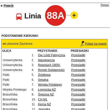
Pomoc
Powrót
88A
Linia
PODSTAWOWE KIERUNKI
Łukaszew Zjazdowa
Pokaż na mapie
ULICA
PRZYSTANEK
PRZESIADKI
1.
Dw. Łódź Fabryczna
Przesiadki
Uniwersytecka
2.
Narutowicza
Przesiadki
Uniwersytecka
3.
Rewolucji 1905r.
Przesiadki
Uniwersytecka
4.
Rondo Solidarności
Przesiadki
Palki
5.
Źródłowa
Przesiadki
Palki
6.
Smutna
Przesiadki
Palki
7.
Wojska Polskiego
Przesiadki
Wojska Polskiego
8.
Łomnicka NŻ
Przesiadki
Brzezińska
9.
Śnieżna NŻ
Przesiadki
Brzezińska
10.
CH M1
Przesiadki
Brzezińska
11.
Kerna NŻ
Przesiadki
Brzezińska
12.
Janosika
Przesiadki