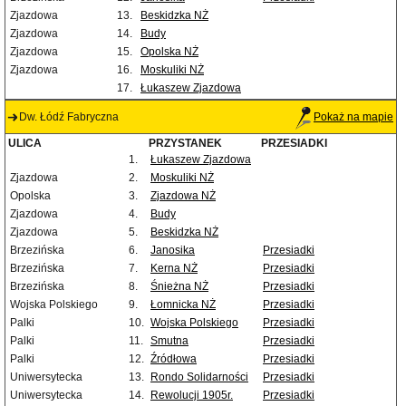
Zjazdowa
13.
Beskidzka NŻ
Zjazdowa
14.
Budy
Zjazdowa
15.
Opolska NŻ
Zjazdowa
16.
Moskuliki NŻ
17.
Łukaszew Zjazdowa
Dw. Łódź Fabryczna
Pokaż na mapie
ULICA
PRZYSTANEK
PRZESIADKI
1.
Łukaszew Zjazdowa
Zjazdowa
2.
Moskuliki NŻ
Opolska
3.
Zjazdowa NŻ
Zjazdowa
4.
Budy
Zjazdowa
5.
Beskidzka NŻ
Brzezińska
6.
Janosika
Przesiadki
Brzezińska
7.
Kerna NŻ
Przesiadki
Brzezińska
8.
Śnieżna NŻ
Przesiadki
Wojska Polskiego
9.
Łomnicka NŻ
Przesiadki
Palki
10.
Wojska Polskiego
Przesiadki
Palki
11.
Smutna
Przesiadki
Palki
12.
Źródłowa
Przesiadki
Uniwersytecka
13.
Rondo Solidarności
Przesiadki
Uniwersytecka
14.
Rewolucji 1905r.
Przesiadki