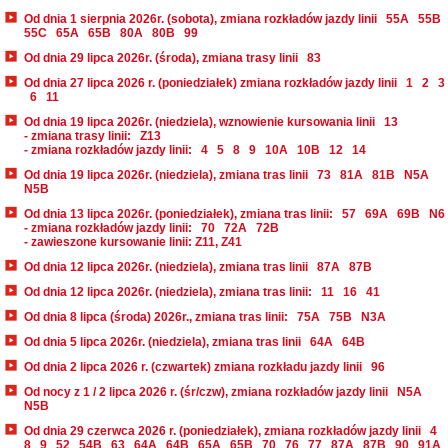
Od dnia 1 sierpnia 2026r. (sobota), zmiana rozkładów jazdy linii
55A
55B
55C
65A
65B
80A
80B
99
Od dnia 29 lipca 2026r. (środa), zmiana trasy linii
83
Od dnia 27 lipca 2026 r. (poniedziałek) zmiana rozkładów jazdy linii
1
2
3
6
11
Od dnia 19 lipca 2026r. (niedziela), wznowienie kursowania linii
13
- zmiana trasy linii:
Z13
- zmiana rozkładów jazdy linii:
4
5
8
9
10A
10B
12
14
Od dnia 19 lipca 2026r. (niedziela), zmiana tras linii
73
81A
81B
N5A
N5B
Od dnia 13 lipca 2026r. (poniedziałek), zmiana tras linii:
57
69A
69B
N6
- zmiana rozkładów jazdy linii:
70
72A
72B
- zawieszone kursowanie linii: Z11, Z41
Od dnia 12 lipca 2026r. (niedziela), zmiana tras linii
87A
87B
Od dnia 12 lipca 2026r. (niedziela), zmiana tras linii:
11
16
41
Od dnia 8 lipca (środa) 2026r., zmiana tras linii:
75A
75B
N3A
Od dnia 5 lipca 2026r. (niedziela), zmiana tras linii
64A
64B
Od dnia 2 lipca 2026 r. (czwartek) zmiana rozkładu jazdy linii
96
Od nocy z 1 / 2 lipca 2026 r. (śr/czw), zmiana rozkładów jazdy linii
N5A
N5B
Od dnia 29 czerwca 2026 r. (poniedziałek), zmiana rozkładów jazdy linii
4
8
9
52
54B
63
64A
64B
65A
65B
70
76
77
87A
87B
90
91A