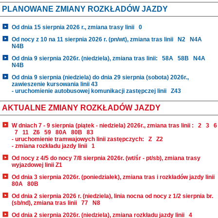
PLANOWANE ZMIANY ROZKŁADÓW JAZDY
Od dnia 15 sierpnia 2026 r., zmiana trasy linii
0
Od nocy z 10 na 11 sierpnia 2026 r. (pn/wt), zmiana tras linii
N2
N4A
N4B
Od dnia 9 sierpnia 2026r. (niedziela), zmiana tras linii:
58A
58B
N4A
N4B
Od dnia 9 sierpnia (niedziela) do dnia 29 sierpnia (sobota) 2026r.,
zawieszenie kursowania linii 43
- uruchomienie autobusowej komunikacji zastępczej linii
Z43
AKTUALNE ZMIANY ROZKŁADÓW JAZDY
W dniach 7 - 9 sierpnia (piątek - niedziela) 2026r., zmiana tras linii :
2
3
6
7
11
Z6
59
80A
80B
83
- uruchomienie tramwajowych linii zastępczych:
Z
Z2
- zmiana rozkładu jazdy linii
1
Od nocy z 4/5 do nocy 7/8 sierpnia 2026r. (wt/śr - pt/sb), zmiana trasy
wyjazdowej linii Z1
Od dnia 3 sierpnia 2026r. (poniedziałek), zmiana tras i rozkładów jazdy linii
80A
80B
Od dnia 2 sierpnia 2026 r. (niedziela), linia nocna od nocy z 1/2 sierpnia br.
(sb/nd), zmiana tras linii
77
N8
Od dnia 2 sierpnia 2026r. (niedziela), zmiana rozkładu jazdy linii
4