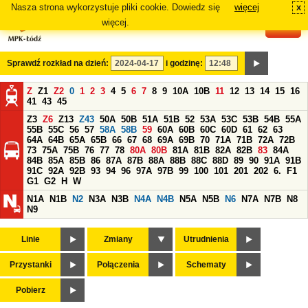
Nasza strona wykorzystuje pliki cookie. Dowiedz się
więcej
x
#
więcej.
Sprawdź rozkład na dzień:
i godzinę:
Z
Z1
Z2
0
1
2
3
4
5
6
7
8
9
10A
10B
11
12
13
14
15
16
41
43
45
Z3
Z6
Z13
Z43
50A
50B
51A
51B
52
53A
53C
53B
54B
55A
55B
55C
56
57
58A
58B
59
60A
60B
60C
60D
61
62
63
64A
64B
65A
65B
66
67
68
69A
69B
70
71A
71B
72A
72B
73
75A
75B
76
77
78
80A
80B
81A
81B
82A
82B
83
84A
84B
85A
85B
86
87A
87B
88A
88B
88C
88D
89
90
91A
91B
91C
92A
92B
93
94
96
97A
97B
99
100
101
201
202
6.
F1
G1
G2
H
W
N1A
N1B
N2
N3A
N3B
N4A
N4B
N5A
N5B
N6
N7A
N7B
N8
N9
Linie
Zmiany
Utrudnienia
Przystanki
Połączenia
Schematy
Pobierz