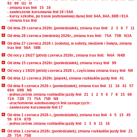
93
99
G1
H
- zmiana tras linii
15
16
- zawieszenie kursowania linii 18 i 54A
- kursy szkolne, po trasie podstawowej danej linii: 64A, 84A, 88B i 91A
- zmiana tras linii
Od dnia 29 czerwca 2026r. (poniedziałek), zmiana tras linii:
2
3
6
7
11
Od dnia 28 czerwca (niedziela) 2026r., zmiana tras linii:
75A
75B
N3A
Od dnia 27 czerwca 2026 r. (sobota), w soboty, niedziele i święta, zmiana
tras linii
58A
58B
Od nocy z 26/27 (pt/sb) czerwca 2026r., zmiana tras linii:
N4A
N4B
Od dnia 15 czerwca 2026r. (poniedziałek), zmiana trasy linii
99
Od nocy z 19/20 (pt/sb) czerwca 2026 r., częściowa zmiana trasy linii
N9
Od dnia 12 czerwca 2026r. (piątek), zmiana rozkładów jazdy linii
41
Od dnia 8 czerwca 2026 r. (poniedziałek), zmiana tras linii
11
16
41
57
69A
69B
N6
- jednocześnie zmiana rozkładów jazdy linii
Z1
1
2
5
6
7
8
15
68
72A
72B
73
75A
75B
N8
- uruchomienie autobusowych linii zastępczych :
- zawieszone kursowanie linii 17
Od dnia 1 czerwca 2026 r., (poniedziałek), zmiana tras linii
4
5
15
45
59
87A
87B
- jednocześnie zmiana rozkładów jazdy linii
1
3
6
11
16
Od dnia 1 czerwca 2026r. (poniedziałek), zmiana rozkładów jazdy linii
Z1
Z6
75A
75B