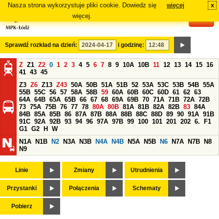
Nasza strona wykorzystuje pliki cookie. Dowiedz się
więcej
x
#
więcej.
Sprawdź rozkład na dzień:
i godzinę:
Z
Z1
Z2
0
1
2
3
4
5
6
7
8
9
10A
10B
11
12
13
14
15
16
41
43
45
Z3
Z6
Z13
Z43
50A
50B
51A
51B
52
53A
53C
53B
54B
55A
55B
55C
56
57
58A
58B
59
60A
60B
60C
60D
61
62
63
64A
64B
65A
65B
66
67
68
69A
69B
70
71A
71B
72A
72B
73
75A
75B
76
77
78
80A
80B
81A
81B
82A
82B
83
84A
84B
85A
85B
86
87A
87B
88A
88B
88C
88D
89
90
91A
91B
91C
92A
92B
93
94
96
97A
97B
99
100
101
201
202
6.
F1
G1
G2
H
W
N1A
N1B
N2
N3A
N3B
N4A
N4B
N5A
N5B
N6
N7A
N7B
N8
N9
Linie
Zmiany
Utrudnienia
Przystanki
Połączenia
Schematy
Pobierz