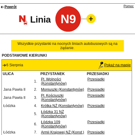
Pomoc
Powrót
N9
Linia
Wszystkie przystanki na nocnych liniach autobusowych są na
żądanie.
PODSTAWOWE KIERUNKI
6 Sierpnia
Pokaż na mapie
ULICA
PRZYSTANEK
PRZESIADKI
Pl. Wolności
Przesiadki
1.
(Konstantynów)
Jana Pawła II
2.
Moniuszki (Konstantynów)
Przesiadki
Pl. Kościuszki
Przesiadki
Jana Pawła II
3.
(Konstantynów)
Łódzka
4.
Krótka NŻ (Konstantynów)
Przesiadki
Łódzka 31 NŻ
5.
(Konstantynów)
Łódzka 109
Przesiadki
6.
(Konstantynów)
Łódzka
7.
Armii Krajowej NŻ (Konst.)
Przesiadki