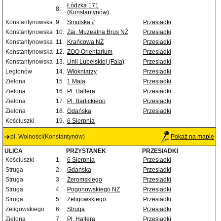
Łódzka 171
8.
(Konstantynów)
Konstantynowska
9.
Smulska #
Przesiadki
Konstantynowska
10.
Zaj. Muzealna Brus NŻ
Przesiadki
Konstantynowska
11.
Krańcowa NŻ
Przesiadki
Konstantynowska
12.
ZOO Orientarium
Przesiadki
Konstantynowska
13.
Unii Lubelskiej (Fala)
Przesiadki
Legionów
14.
Włókniarzy
Przesiadki
Zielona
15.
1 Maja
Przesiadki
Zielona
16.
Pl. Hallera
Przesiadki
Zielona
17.
Pl. Barlickiego
Przesiadki
Zielona
18.
Gdańska
Przesiadki
Kościuszki
19.
6 Sierpnia
pl. Wolności(Konstantynów)
Pokaż na mapie
ULICA
PRZYSTANEK
PRZESIADKI
Kościuszki
1.
6 Sierpnia
Przesiadki
Struga
2.
Gdańska
Przesiadki
Struga
3.
Żeromskiego
Przesiadki
Struga
4.
Pogonowskiego NŻ
Przesiadki
Struga
5.
Żeligowskiego
Przesiadki
Żeligowskiego
6.
Struga
Przesiadki
Zielona
7.
Pl. Hallera
Przesiadki