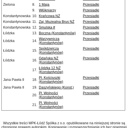
Zielona
8.
1 Maja
Przesiadki
9.
Włókniarzy
Przesiadki
Konstantynowska
10.
Krańcowa NŻ
Przesiadki
Konstantynowska
11.
Zaj. Muzealna Brus NŻ
Przesiadki
Konstantynowska
12.
Smulska #
Przesiadki
Łódzka
13.
Boczna (Konstantynów)
Przesiadki
Warzywnicza
Przesiadki
Łódzka
14.
(Konstantynów)
Spółdzielcza
Przesiadki
Łódzka
15.
(Konstantynów)
Gdańska NŻ
Przesiadki
Łódzka
16.
(Konstantynów)
Łódzka 12 NŻ
17.
(Konstantynów)
Pl. Kościuszki
Przesiadki
Jana Pawła II
18.
(Konstantynów)
Jana Pawła II
19.
Daszyńskiego (Konst.)
Przesiadki
Pl. Wolności
Przesiadki
20.
(Konstantynów)
Pl. Wolności
21.
(Konstantynów)
Wszystkie treści MPK-Łódź Spółka z o.o. opublikowane na niniejszej stronie są
chronione prawem autorskim. Kopiowanie i rozpowszechnianie ich bez pisemnej