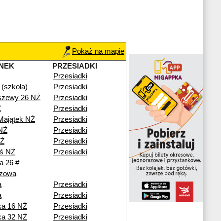
Pokaż na mapie
NEK
PRZESIADKI
Przesiadki
(szkoła)
Przesiadki
szewy 26 NŻ
Przesiadki
Ż
Przesiadki
Majątek NŻ
Przesiadki
NŻ
Przesiadki
NŻ
Przesiadki
ś NŻ
Przesiadki
a 26 #
zowa
a
Przesiadki
a
Przesiadki
ka 16 NŻ
Przesiadki
ka 32 NŻ
Przesiadki