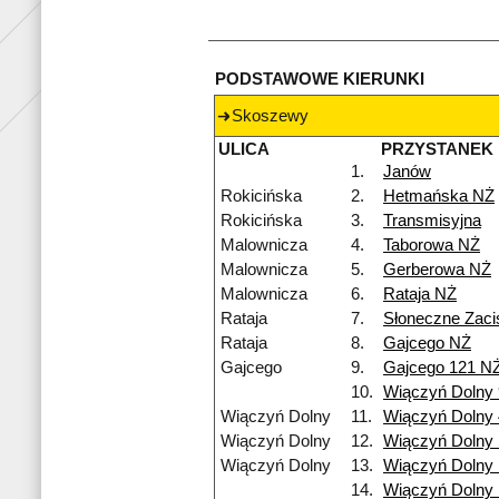
PODSTAWOWE KIERUNKI
Skoszewy
ULICA
PRZYSTANEK
1.
Janów
Rokicińska
2.
Hetmańska NŻ
Rokicińska
3.
Transmisyjna
Malownicza
4.
Taborowa NŻ
Malownicza
5.
Gerberowa NŻ
Malownicza
6.
Rataja NŻ
Rataja
7.
Słoneczne Zac
Rataja
8.
Gajcego NŻ
Gajcego
9.
Gajcego 121 N
10.
Wiączyń Dolny
Wiączyń Dolny
11.
Wiączyń Dolny
Wiączyń Dolny
12.
Wiączyń Dolny 
Wiączyń Dolny
13.
Wiączyń Dolny
14.
Wiączyń Dolny