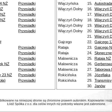
 4 NŻ
Przesiadki
Wiączyńska
15.
Autostrad
NŻ
Przesiadki
Wiączyń Dolny
16.
Wiączyń D
 NŻ
Przesiadki
17.
Wiączyń D
 NŻ
Przesiadki
Wiączyń Dolny
18.
Wiączyń D
Przesiadki
Wiączyń Dolny
19.
Wiączyń D
Przesiadki
Wiączyń Dolny
20.
Wiączyń D
21.
Wiączyń D
#
Gajcego
22.
Gajcego 1
Przesiadki
Rataja
23.
Gajcego 
Przesiadki
Rataja
24.
Słoneczne
Przesiadki
Malownicza
25.
Rataja NŻ
ek NŻ
Przesiadki
Malownicza
26.
Gerberow
Przesiadki
Malownicza
27.
Taborowa
y 23 NŻ
Przesiadki
Rokicińska
28.
Józefiaka
ła)
Przesiadki
Rokicińska
29.
Transmisy
30.
Janów
ublikowane na niniejszej stronie są chronione prawem autorskim. Kopiowanie i r
Łódź Spółka z o.o. dla celów innych niż potrzeby własne jest zabronione.