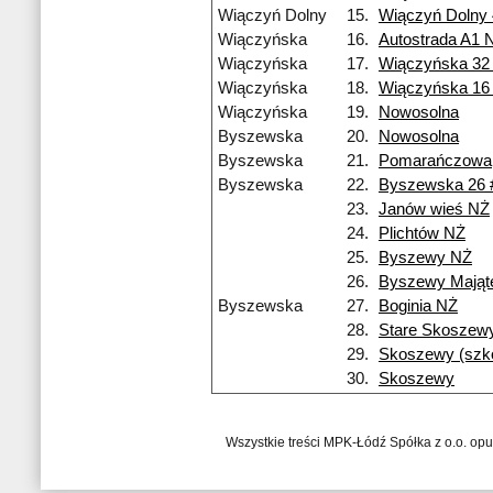
Wiączyń Dolny
15.
Wiączyń Dolny
Wiączyńska
16.
Autostrada A1 
Wiączyńska
17.
Wiączyńska 32
Wiączyńska
18.
Wiączyńska 16
Wiączyńska
19.
Nowosolna
Byszewska
20.
Nowosolna
Byszewska
21.
Pomarańczowa
Byszewska
22.
Byszewska 26 
23.
Janów wieś NŻ
24.
Plichtów NŻ
25.
Byszewy NŻ
26.
Byszewy Mająt
Byszewska
27.
Boginia NŻ
28.
Stare Skoszew
29.
Skoszewy (szko
30.
Skoszewy
Wszystkie treści MPK-Łódź Spółka z o.o. op