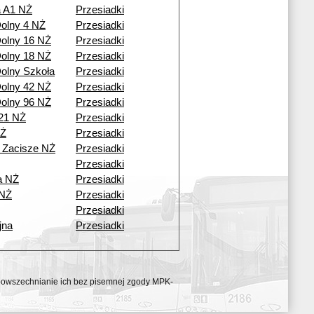
a A1 NŻ
Przesiadki
olny 4 NŻ
Przesiadki
olny 16 NŻ
Przesiadki
olny 18 NŻ
Przesiadki
olny Szkoła
Przesiadki
olny 42 NŻ
Przesiadki
olny 96 NŻ
Przesiadki
21 NŻ
Przesiadki
NŻ
Przesiadki
 Zacisze NŻ
Przesiadki
Przesiadki
a NŻ
Przesiadki
 NŻ
Przesiadki
Przesiadki
jna
Przesiadki
ozpowszechnianie ich bez pisemnej zgody MPK-