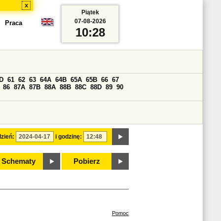
x
Piątek
07-08-2026
Praca
10:28
D
61
62
63
64A
64B
65A
65B
66
67
86
87A
87B
88A
88B
88C
88D
89
90
zień:
i godzinę:
Schematy
Pobierz
Pomoc