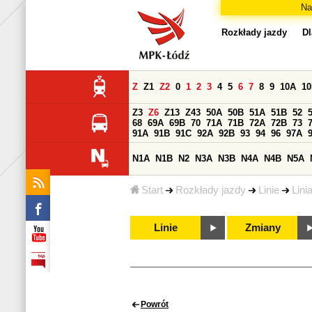
Na
Rozkłady jazdy
Dl
Z
Z1
Z2
0
1
2
3
4
5
6
7
8
9
10A
1
Z3
Z6
Z13
Z43
50A
50B
51A
51B
52
68
69A
69B
70
71A
71B
72A
72B
73
91A
91B
91C
92A
92B
93
94
96
97A
N1A
N1B
N2
N3A
N3B
N4A
N4B
N5A
Start
Rozkłady jazdy
Linie
Lini
Linie
Zmiany
Powrót