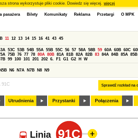
sza strona wykorzystuje pliki cookie. Dowiedz się więcej.
więcej
a pasażera
Bilety
Komunikaty
Reklama
Przetargi
O MPK
0B
11
12
13
14
15
16
41
43
45
53A
53C
53B
54B
55A
55B
55C
56
57
58A
58B
59
60A
60B
60C
60
75A
75B
76
77
78
80A
80B
81A
81B
82A
82B
83
84A
84B
85A
85B
97B
99
100
101
201
202
6.
F1
G1
G2
H
W
N5B
N6
N7A
N7B
N8
N9
a 91C
Sprawdź rozkład na d
Utrudnienia
Przystanki
Połączenia
91C
Linia