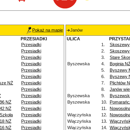
Pokaż na mapie
Janów
PRZESIADKI
ULICA
PRZYSTA
Przesiadki
1.
Skoszewy
Przesiadki
2.
Skoszewy 
Przesiadki
3.
Stare Sko
Przesiadki
Byszewska
4.
Boginia N
Przesiadki
5.
Byszewy 
Przesiadki
6.
Byszewy 
isze NŻ
Przesiadki
7.
Plichtów 
Przesiadki
8.
Janów wie
Ż
Przesiadki
Byszewska
9.
Byszewsk
 96 NŻ
Przesiadki
Byszewska
10.
Pomarańc
 42 NŻ
Przesiadki
11.
Nowosoln
Szkoła
Przesiadki
Wiączyńska
12.
Nowosoln
 18 NŻ
Przesiadki
Wiączyńska
13.
Wiączyńs
 16 NŻ
Przesiadki
Wiączyńska
14.
Wiączyńs