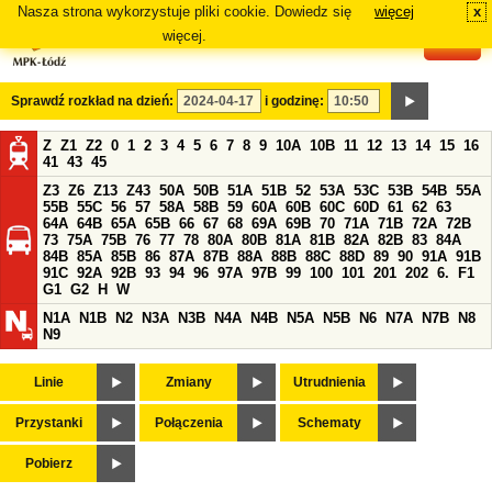
Nasza strona wykorzystuje pliki cookie. Dowiedz się
więcej
x
#
więcej.
Sprawdź rozkład na dzień:
i godzinę:
Z
Z1
Z2
0
1
2
3
4
5
6
7
8
9
10A
10B
11
12
13
14
15
16
41
43
45
Z3
Z6
Z13
Z43
50A
50B
51A
51B
52
53A
53C
53B
54B
55A
55B
55C
56
57
58A
58B
59
60A
60B
60C
60D
61
62
63
64A
64B
65A
65B
66
67
68
69A
69B
70
71A
71B
72A
72B
73
75A
75B
76
77
78
80A
80B
81A
81B
82A
82B
83
84A
84B
85A
85B
86
87A
87B
88A
88B
88C
88D
89
90
91A
91B
91C
92A
92B
93
94
96
97A
97B
99
100
101
201
202
6.
F1
G1
G2
H
W
N1A
N1B
N2
N3A
N3B
N4A
N4B
N5A
N5B
N6
N7A
N7B
N8
N9
Linie
Zmiany
Utrudnienia
Przystanki
Połączenia
Schematy
Pobierz