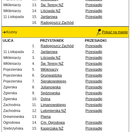
Włókniarzy
13.
Św. Teresy NŻ
Przesiadki
Włókniarzy
14.
Liściasta NŻ
Przesiadki
11 Listopada
15.
Jantarowa
Przesiadki
16.
Radogoszcz Zachód
Koziny
Pokaż na mapie
ULICA
PRZYSTANEK
PRZESIADKI
1.
Radogoszcz Zachód
Przesiadki
11 Listopada
2.
Jantarowa
Przesiadki
Włókniarzy
3.
Liściasta NŻ
Przesiadki
Włókniarzy
4.
Św. Teresy NŻ
Przesiadki
Pojezierska
5.
Włókniarzy
Przesiadki
Pojezierska
6.
Grunwaldzka
Przesiadki
Pojezierska
7.
Sierakowskiego
Przesiadki
Zgierska
8.
Julianowska
Przesiadki
Zgierska
9.
Sędziowska
Przesiadki
Zgierska
10.
Dolna
Przesiadki
Zachodnia
11.
Limanowskiego
Przesiadki
Zachodnia
12.
Lutomierska NŻ
Przesiadki
Drewnowska
13.
Piwna
Ogrodowa
14.
Cm. Ogrodowa
Przesiadki
Srebrzyńska
15.
Kasprzaka NŻ
Przesiadki