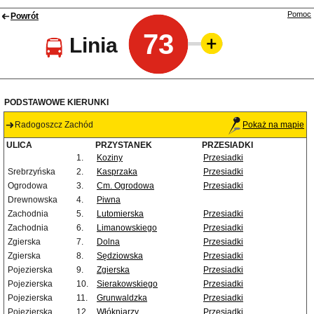
Pomoc
Powrót
73
Linia
PODSTAWOWE KIERUNKI
Radogoszcz Zachód
Pokaż na mapie
ULICA
PRZYSTANEK
PRZESIADKI
1.
Koziny
Przesiadki
Srebrzyńska
2.
Kasprzaka
Przesiadki
Ogrodowa
3.
Cm. Ogrodowa
Przesiadki
Drewnowska
4.
Piwna
Zachodnia
5.
Lutomierska
Przesiadki
Zachodnia
6.
Limanowskiego
Przesiadki
Zgierska
7.
Dolna
Przesiadki
Zgierska
8.
Sędziowska
Przesiadki
Pojezierska
9.
Zgierska
Przesiadki
Pojezierska
10.
Sierakowskiego
Przesiadki
Pojezierska
11.
Grunwaldzka
Przesiadki
Pojezierska
12.
Włókniarzy
Przesiadki