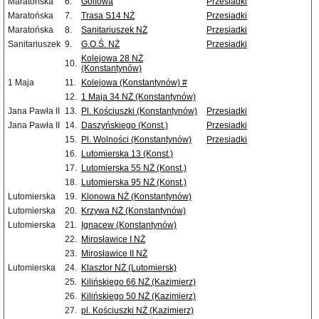
Maratońska
6.
Golfowa
Przesiadki
Maratońska
7.
Trasa S14 NŻ
Przesiadki
Maratońska
8.
Sanitariuszek NŻ
Przesiadki
Sanitariuszek
9.
G.O.Ś. NŻ
Przesiadki
Kolejowa 28 NŻ
10.
(Konstantynów)
1 Maja
11.
Kolejowa (Konstantynów) #
12.
1 Maja 34 NŻ (Konstantynów)
Jana Pawła II
13.
Pl. Kościuszki (Konstantynów)
Przesiadki
Jana Pawła II
14.
Daszyńskiego (Konst.)
Przesiadki
15.
Pl. Wolności (Konstantynów)
Przesiadki
16.
Lutomierska 13 (Konst.)
17.
Lutomierska 55 NŻ (Konst.)
18.
Lutomierska 95 NŻ (Konst.)
Lutomierska
19.
Klonowa NŻ (Konstantynów)
Lutomierska
20.
Krzywa NŻ (Konstantynów)
Lutomierska
21.
Ignacew (Konstantynów)
22.
Mirosławice I NŻ
23.
Mirosławice II NŻ
Lutomierska
24.
Klasztor NŻ (Lutomiersk)
25.
Kilińskiego 66 NŻ (Kazimierz)
26.
Kilińskiego 50 NŻ (Kazimierz)
27.
pl. Kościuszki NŻ (Kazimierz)