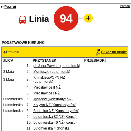
Pomoc
Powrót
94
Linia
PODSTAWOWE KIERUNKI
Retkinia
Pokaż na mapie
ULICA
PRZYSTANEK
PRZESIADKI
1.
pl. Jana Pawła II (Lutomiersk)
3 Maja
2.
Moniuszki (Lutomiersk)
Kilińskiego/CPN NŻ
3 Maja
3.
(Lutomiersk)
4.
Mirosławice II NŻ
5.
Mirosławice I NŻ
Lutomierska
6.
Ignacew (Konstantynów)
Lutomierska
7.
Krzywa NŻ (Konstantynów)
Lutomierska
8.
Bechcice NŻ (Konstantynów)
9.
Lutomierska 82 NŻ (Konst.)
10.
Lutomierska 46 NŻ (Konst.)
11.
Lutomierska 4 (Konst.)