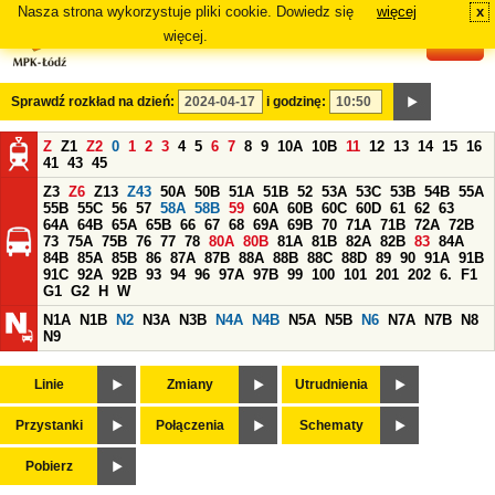
Nasza strona wykorzystuje pliki cookie. Dowiedz się
więcej
x
#
więcej.
Sprawdź rozkład na dzień:
i godzinę:
Z
Z1
Z2
0
1
2
3
4
5
6
7
8
9
10A
10B
11
12
13
14
15
16
41
43
45
Z3
Z6
Z13
Z43
50A
50B
51A
51B
52
53A
53C
53B
54B
55A
55B
55C
56
57
58A
58B
59
60A
60B
60C
60D
61
62
63
64A
64B
65A
65B
66
67
68
69A
69B
70
71A
71B
72A
72B
73
75A
75B
76
77
78
80A
80B
81A
81B
82A
82B
83
84A
84B
85A
85B
86
87A
87B
88A
88B
88C
88D
89
90
91A
91B
91C
92A
92B
93
94
96
97A
97B
99
100
101
201
202
6.
F1
G1
G2
H
W
N1A
N1B
N2
N3A
N3B
N4A
N4B
N5A
N5B
N6
N7A
N7B
N8
N9
Linie
Zmiany
Utrudnienia
Przystanki
Połączenia
Schematy
Pobierz