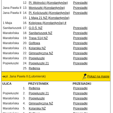
12.
Pl. Wolności (Konstantynów)
Przesiadki
Jana Pawła II
13.
Moniuszki (Konstantynów)
Przesiadki
Jana Pawła II
14.
Pl. Kościuszki (Konstantynów)
Przesiadki
15.
1 Maja 21 NŻ (Konstantynów)
1 Maja
16.
Kolejowa (Konstantynów) #
Sanitariuszek
17.
G.O.Ś. NŻ
Przesiadki
Maratońska
18.
Sanitariuszek NŻ
Przesiadki
Maratońska
19.
Trasa S14 NŻ
Przesiadki
Maratońska
20.
Golfowa
Przesiadki
Maratońska
21.
Kolarska NŻ
Przesiadki
Maratońska
22.
Gimnastyczna NŻ
Przesiadki
Maratońska
23.
Popiełuszki
Przesiadki
Popiełuszki
24.
Popiełuszki 21
Przesiadki
25.
Retkinia
pl. Jana Pawła II (Lutomiersk)
Pokaż na mapie
ULICA
PRZYSTANEK
PRZESIADKI
1.
Retkinia
Przesiadki
Popiełuszki
2.
Popiełuszki 21
Przesiadki
Maratońska
3.
Popiełuszki
Przesiadki
Maratońska
4.
Gimnastyczna NŻ
Przesiadki
Maratońska
5.
Kolarska NŻ
Przesiadki