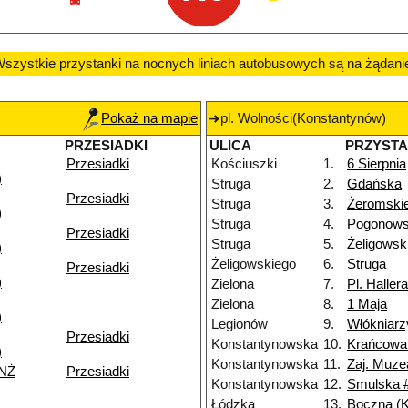
szystkie przystanki na nocnych liniach autobusowych są na żądani
Pokaż na mapie
pl. Wolności(Konstantynów)
PRZESIADKI
ULICA
PRZYST
Przesiadki
Kościuszki
1.
6 Sierpnia
)
Struga
2.
Gdańska
Przesiadki
Struga
3.
Żeromski
)
Struga
4.
Pogonows
Przesiadki
Struga
5.
Żeligowsk
)
Żeligowskiego
6.
Struga
Przesiadki
)
Zielona
7.
Pl. Hallera
Zielona
8.
1 Maja
)
Legionów
9.
Włókniarz
Przesiadki
Konstantynowska
10.
Krańcowa
)
Konstantynowska
11.
Zaj. Muze
 NŻ
Przesiadki
Konstantynowska
12.
Smulska 
Łódzka
13.
Boczna (