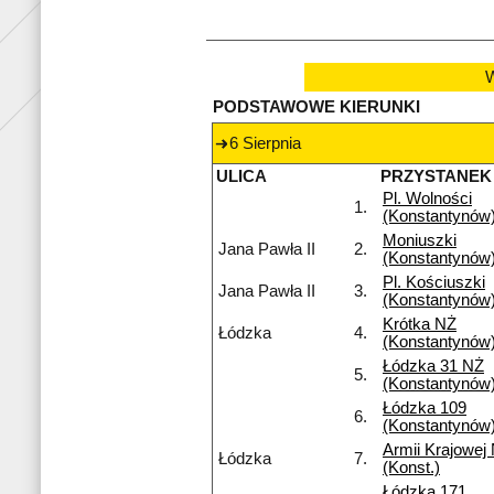
W
PODSTAWOWE KIERUNKI
6 Sierpnia
ULICA
PRZYSTANEK
Pl. Wolności
1.
(Konstantynów
Moniuszki
Jana Pawła II
2.
(Konstantynów
Pl. Kościuszki
Jana Pawła II
3.
(Konstantynów
Krótka NŻ
Łódzka
4.
(Konstantynów
Łódzka 31 NŻ
5.
(Konstantynów
Łódzka 109
6.
(Konstantynów
Armii Krajowej
Łódzka
7.
(Konst.)
Łódzka 171