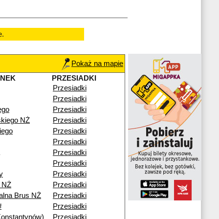
e.
Pokaż na mapie
ANEK
PRZESIADKI
Przesiadki
Przesiadki
ego
Przesiadki
kiego NŻ
Przesiadki
iego
Przesiadki
Przesiadki
Przesiadki
Przesiadki
y
Przesiadki
 NŻ
Przesiadki
alna Brus NŻ
Przesiadki
#
Przesiadki
Konstantynów)
Przesiadki