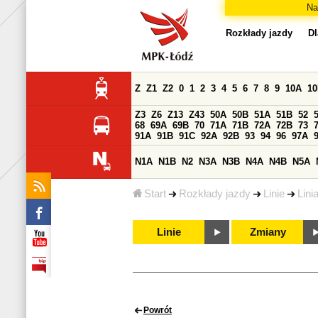
Na
Rozkłady jazdy
Dl
Z
Z1
Z2
0
1
2
3
4
5
6
7
8
9
10A
1
Z3
Z6
Z13
Z43
50A
50B
51A
51B
52
68
69A
69B
70
71A
71B
72A
72B
73
91A
91B
91C
92A
92B
93
94
96
97A
N1A
N1B
N2
N3A
N3B
N4A
N4B
N5A
Start
Rozkłady jazdy
Linie
Lini
Linie
Zmiany
Powrót