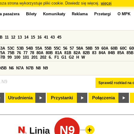
sza strona wykorzystuje pliki cookie. Dowiedz się więcej.
więcej
a pasażera
Bilety
Komunikaty
Reklama
Przetargi
O MPK
0B
11
12
13
14
15
16
41
43
45
53A
53C
53B
54B
55A
55B
55C
56
57
58A
58B
59
60A
60B
60C
60
75A
75B
76
77
78
80A
80B
81A
81B
82A
82B
83
84A
84B
85A
85B
97B
99
100
101
201
202
6.
F1
G1
G2
H
W
N5B
N6
N7A
N7B
N8
N9
a N9
Sprawdź rozkład na d
Utrudnienia
Przystanki
Połączenia
N9
Linia