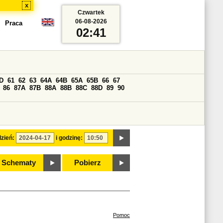
x
Czwartek
06-08-2026
Praca
02:41
D
61
62
63
64A
64B
65A
65B
66
67
86
87A
87B
88A
88B
88C
88D
89
90
zień:
i godzinę:
Schematy
Pobierz
Pomoc