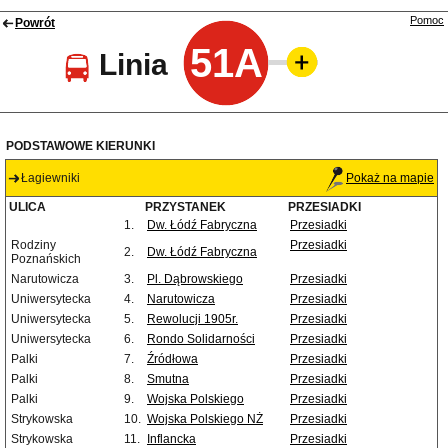
Pomoc
Powrót
51A
Linia
PODSTAWOWE KIERUNKI
Łagiewniki
Pokaż na mapie
ULICA
PRZYSTANEK
PRZESIADKI
1.
Dw. Łódź Fabryczna
Przesiadki
Rodziny
Przesiadki
2.
Dw. Łódź Fabryczna
Poznańskich
Narutowicza
3.
Pl. Dąbrowskiego
Przesiadki
Uniwersytecka
4.
Narutowicza
Przesiadki
Uniwersytecka
5.
Rewolucji 1905r.
Przesiadki
Uniwersytecka
6.
Rondo Solidarności
Przesiadki
Palki
7.
Źródłowa
Przesiadki
Palki
8.
Smutna
Przesiadki
Palki
9.
Wojska Polskiego
Przesiadki
Strykowska
10.
Wojska Polskiego NŻ
Przesiadki
Strykowska
11.
Inflancka
Przesiadki