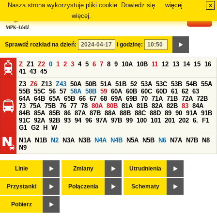
Nasza strona wykorzystuje pliki cookie. Dowiedz się
więcej
x
#
więcej.
Sprawdź rozkład na dzień:
i godzinę:
Z
Z1
Z2
0
1
2
3
4
5
6
7
8
9
10A
10B
11
12
13
14
15
16
41
43
45
Z3
Z6
Z13
Z43
50A
50B
51A
51B
52
53A
53C
53B
54B
55A
55B
55C
56
57
58A
58B
59
60A
60B
60C
60D
61
62
63
64A
64B
65A
65B
66
67
68
69A
69B
70
71A
71B
72A
72B
73
75A
75B
76
77
78
80A
80B
81A
81B
82A
82B
83
84A
84B
85A
85B
86
87A
87B
88A
88B
88C
88D
89
90
91A
91B
91C
92A
92B
93
94
96
97A
97B
99
100
101
201
202
6.
F1
G1
G2
H
W
N1A
N1B
N2
N3A
N3B
N4A
N4B
N5A
N5B
N6
N7A
N7B
N8
N9
Linie
Zmiany
Utrudnienia
Przystanki
Połączenia
Schematy
Pobierz