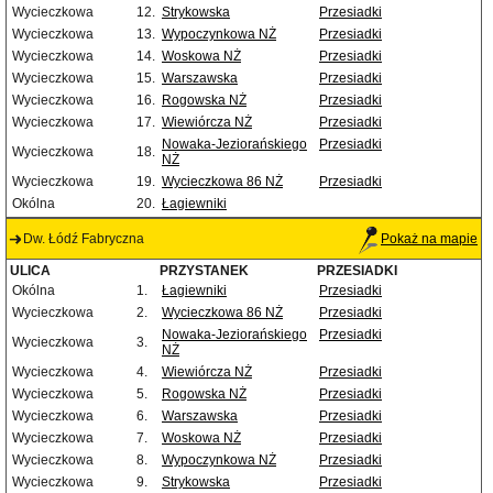
Wycieczkowa
12.
Strykowska
Przesiadki
Wycieczkowa
13.
Wypoczynkowa NŻ
Przesiadki
Wycieczkowa
14.
Woskowa NŻ
Przesiadki
Wycieczkowa
15.
Warszawska
Przesiadki
Wycieczkowa
16.
Rogowska NŻ
Przesiadki
Wycieczkowa
17.
Wiewiórcza NŻ
Przesiadki
Nowaka-Jeziorańskiego
Przesiadki
Wycieczkowa
18.
NŻ
Wycieczkowa
19.
Wycieczkowa 86 NŻ
Przesiadki
Okólna
20.
Łagiewniki
Dw. Łódź Fabryczna
Pokaż na mapie
ULICA
PRZYSTANEK
PRZESIADKI
Okólna
1.
Łagiewniki
Przesiadki
Wycieczkowa
2.
Wycieczkowa 86 NŻ
Przesiadki
Nowaka-Jeziorańskiego
Przesiadki
Wycieczkowa
3.
NŻ
Wycieczkowa
4.
Wiewiórcza NŻ
Przesiadki
Wycieczkowa
5.
Rogowska NŻ
Przesiadki
Wycieczkowa
6.
Warszawska
Przesiadki
Wycieczkowa
7.
Woskowa NŻ
Przesiadki
Wycieczkowa
8.
Wypoczynkowa NŻ
Przesiadki
Wycieczkowa
9.
Strykowska
Przesiadki