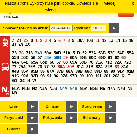
Nasza strona wykorzystuje pliki cookie. Dowiedz się
więcej
x
#
więcej.
Sprawdź rozkład na dzień:
i godzinę:
Z
Z1
Z2
0
1
2
3
4
5
6
7
8
9
10A
10B
11
12
13
14
15
16
41
43
45
Z3
Z6
Z13
Z43
50A
50B
51A
51B
52
53A
53B
53C
54B
55A
55B
55C
56
57
58A
58B
59
60A
60B
60C
60D
61
62
63
64A
64B
65A
65B
66
67
68
69A
69B
70
71A
71B
72A
72B
73
75A
75B
76
77
78
80A
80B
81A
81B
82A
82B
83
84A
84B
85A
85B
86
87A
87B
88A
88B
88C
88D
89
90
91A
91B
91C
92A
92B
93
94
96
97A
97B
99
100
101
201
202
6.
F1
G1
G2
H
W
N1A
N1B
N2
N3A
N3B
N4A
N4B
N5A
N5B
N6
N7A
N7B
N8
N9
Linie
Zmiany
Utrudnienia
Przystanki
Połączenia
Schematy
Pobierz