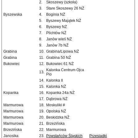
2.
Skoszewy (szkoła)
3.
Stare Skoszewy 26 NŻ
Byszewska
4.
Boginia NŻ
5.
Byszewy Majątek NŻ
6.
Byszewy NŻ
7.
Plichtów NŻ
8.
Janów wieś NŻ
9.
Janów 7b NŻ
Grabina
10.
Grabina/Lipowa NŻ
Grabina
11.
Grabina 50 NŻ
Bukowiec
12.
Bukowiec 61 NŻ
Kalonka Centrum Ojca
13.
Pio
14.
Kalonka II
15.
Kalonka NŻ
Kopanka
16.
Kopanka 24a NŻ
17.
Dąbrowa NŻ
Marmurowa
18.
Moskuliki #
Marmurowa
19.
Opolska NŻ
Marmurowa
20.
Beskidzka NŻ
Marmurowa
21.
Brzezińska
Brzezińska
22.
Marmurowa
Janosika
23.
Powstańców Śląskich
Przesiadki