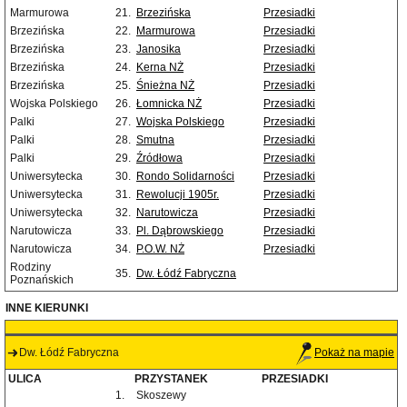
Marmurowa
21.
Brzezińska
Przesiadki
Brzezińska
22.
Marmurowa
Przesiadki
Brzezińska
23.
Janosika
Przesiadki
Brzezińska
24.
Kerna NŻ
Przesiadki
Brzezińska
25.
Śnieżna NŻ
Przesiadki
Wojska Polskiego
26.
Łomnicka NŻ
Przesiadki
Palki
27.
Wojska Polskiego
Przesiadki
Palki
28.
Smutna
Przesiadki
Palki
29.
Źródłowa
Przesiadki
Uniwersytecka
30.
Rondo Solidarności
Przesiadki
Uniwersytecka
31.
Rewolucji 1905r.
Przesiadki
Uniwersytecka
32.
Narutowicza
Przesiadki
Narutowicza
33.
Pl. Dąbrowskiego
Przesiadki
Narutowicza
34.
P.O.W. NŻ
Przesiadki
Rodziny
35.
Dw. Łódź Fabryczna
Poznańskich
INNE KIERUNKI
Dw. Łódź Fabryczna
Pokaż na mapie
ULICA
PRZYSTANEK
PRZESIADKI
1.
Skoszewy