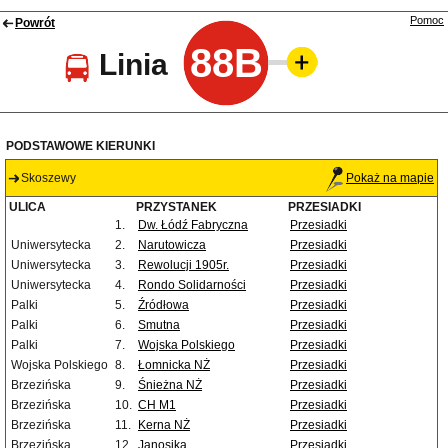
Pomoc
Powrót
88B
Linia
PODSTAWOWE KIERUNKI
Skoszewy
Pokaż na mapie
ULICA
PRZYSTANEK
PRZESIADKI
1.
Dw. Łódź Fabryczna
Przesiadki
Uniwersytecka
2.
Narutowicza
Przesiadki
Uniwersytecka
3.
Rewolucji 1905r.
Przesiadki
Uniwersytecka
4.
Rondo Solidarności
Przesiadki
Palki
5.
Źródłowa
Przesiadki
Palki
6.
Smutna
Przesiadki
Palki
7.
Wojska Polskiego
Przesiadki
Wojska Polskiego
8.
Łomnicka NŻ
Przesiadki
Brzezińska
9.
Śnieżna NŻ
Przesiadki
Brzezińska
10.
CH M1
Przesiadki
Brzezińska
11.
Kerna NŻ
Przesiadki
Brzezińska
12.
Janosika
Przesiadki