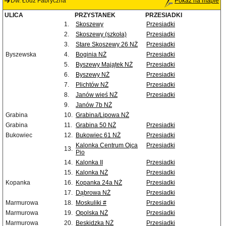
Dw. Łódź Fabryczna
Pokaż na mapie
ULICA
PRZYSTANEK
PRZESIADKI
1.
Skoszewy
Przesiadki
2.
Skoszewy (szkoła)
Przesiadki
3.
Stare Skoszewy 26 NŻ
Przesiadki
Byszewska
4.
Boginia NŻ
Przesiadki
5.
Byszewy Majątek NŻ
Przesiadki
6.
Byszewy NŻ
Przesiadki
7.
Plichtów NŻ
Przesiadki
8.
Janów wieś NŻ
Przesiadki
9.
Janów 7b NŻ
Grabina
10.
Grabina/Lipowa NŻ
Grabina
11.
Grabina 50 NŻ
Przesiadki
Bukowiec
12.
Bukowiec 61 NŻ
Przesiadki
Kalonka Centrum Ojca
Przesiadki
13.
Pio
14.
Kalonka II
Przesiadki
15.
Kalonka NŻ
Przesiadki
Kopanka
16.
Kopanka 24a NŻ
Przesiadki
17.
Dąbrowa NŻ
Przesiadki
Marmurowa
18.
Moskuliki #
Przesiadki
Marmurowa
19.
Opolska NŻ
Przesiadki
Marmurowa
20.
Beskidzka NŻ
Przesiadki