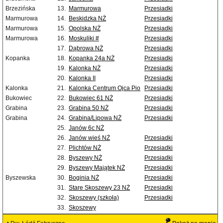
Brzezińska
13.
Marmurowa
Przesiadki
Marmurowa
14.
Beskidzka NŻ
Przesiadki
Marmurowa
15.
Opolska NŻ
Przesiadki
Marmurowa
16.
Moskuliki #
Przesiadki
17.
Dąbrowa NŻ
Przesiadki
Kopanka
18.
Kopanka 24a NŻ
Przesiadki
19.
Kalonka NŻ
Przesiadki
20.
Kalonka II
Przesiadki
Kalonka
21.
Kalonka Centrum Ojca Pio
Przesiadki
Bukowiec
22.
Bukowiec 61 NŻ
Przesiadki
Grabina
23.
Grabina 50 NŻ
Przesiadki
Grabina
24.
Grabina/Lipowa NŻ
Przesiadki
25.
Janów 6c NŻ
26.
Janów wieś NŻ
Przesiadki
27.
Plichtów NŻ
Przesiadki
28.
Byszewy NŻ
Przesiadki
29.
Byszewy Majątek NŻ
Przesiadki
Byszewska
30.
Boginia NŻ
Przesiadki
31.
Stare Skoszewy 23 NŻ
Przesiadki
32.
Skoszewy (szkoła)
Przesiadki
33.
Skoszewy