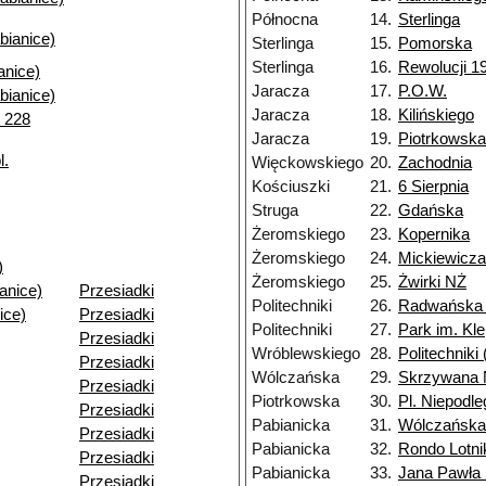
Północna
14.
Sterlinga
bianice)
Sterlinga
15.
Pomorska
Sterlinga
16.
Rewolucji 19
nice)
Jaracza
17.
P.O.W.
bianice)
Jaracza
18.
Kilińskiego
. 228
Jaracza
19.
Piotrkowska
l.
Więckowskiego
20.
Zachodnia
Kościuszki
21.
6 Sierpnia
Struga
22.
Gdańska
Żeromskiego
23.
Kopernika
Żeromskiego
24.
Mickiewicza
)
Żeromskiego
25.
Żwirki NŻ
anice)
Przesiadki
Politechniki
26.
Radwańska 
ice)
Przesiadki
Politechniki
27.
Park im. Kl
Przesiadki
Wróblewskiego
28.
Politechnik
Przesiadki
Wólczańska
29.
Skrzywana
Przesiadki
Piotrkowska
30.
Pl. Niepodle
Przesiadki
Pabianicka
31.
Wólczańska
Przesiadki
Pabianicka
32.
Rondo Lotn
Przesiadki
Pabianicka
33.
Jana Pawła 
Przesiadki