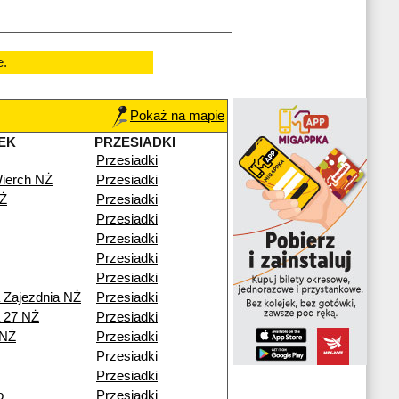
e.
Pokaż na mapie
EK
PRZESIADKI
Przesiadki
ierch NŻ
Przesiadki
Ż
Przesiadki
Przesiadki
Przesiadki
Przesiadki
Przesiadki
a Zajezdnia NŻ
Przesiadki
a 27 NŻ
Przesiadki
 NŻ
Przesiadki
Przesiadki
Przesiadki
o
Przesiadki