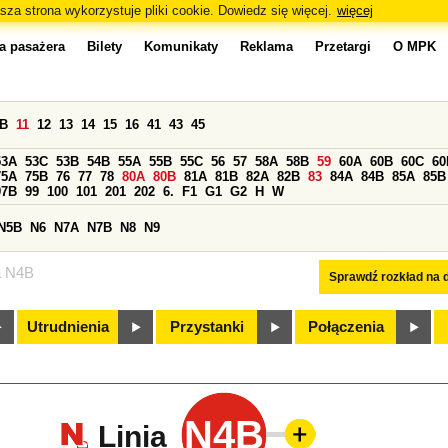
sza strona wykorzystuje pliki cookie. Dowiedz się więcej.
więcej
a pasażera
Bilety
Komunikaty
Reklama
Przetargi
O MPK
0B
11
12
13
14
15
16
41
43
45
53A
53C
53B
54B
55A
55B
55C
56
57
58A
58B
59
60A
60B
60C
60
75A
75B
76
77
78
80A
80B
81A
81B
82A
82B
83
84A
84B
85A
85B
97B
99
100
101
201
202
6.
F1
G1
G2
H
W
N5B
N6
N7A
N7B
N8
N9
a N4B
Sprawdź rozkład na d
Utrudnienia
Przystanki
Połączenia
N4B
Linia