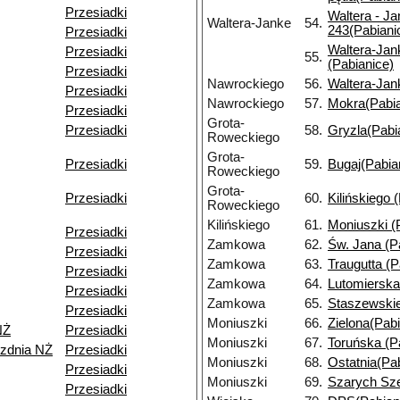
Przesiadki
Waltera - Ja
Waltera-Janke
54.
243(Pabiani
Przesiadki
Waltera-Jank
Przesiadki
55.
(Pabianice)
Przesiadki
Nawrockiego
56.
Waltera-Jan
Przesiadki
Nawrockiego
57.
Mokra(Pabia
Przesiadki
Grota-
Przesiadki
58.
Gryzla(Pabi
Roweckiego
Grota-
Przesiadki
59.
Bugaj(Pabia
Roweckiego
Grota-
Przesiadki
60.
Kilińskiego 
Roweckiego
Kilińskiego
61.
Moniuszki (
Przesiadki
Zamkowa
62.
Św. Jana (P
Przesiadki
Zamkowa
63.
Traugutta (P
Przesiadki
Zamkowa
64.
Lutomierska
Przesiadki
Zamkowa
65.
Staszewskie
Przesiadki
Moniuszki
66.
Zielona(Pabi
NŻ
Przesiadki
Moniuszki
67.
Toruńska (P
ezdnia NŻ
Przesiadki
Moniuszki
68.
Ostatnia(Pa
Przesiadki
Moniuszki
69.
Szarych Sze
Przesiadki