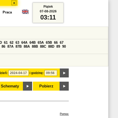
x
Piątek
07-08-2026
Praca
03:11
D
61
62
63
64A
64B
65A
65B
66
67
86
87A
87B
88A
88B
88C
88D
89
90
zień:
i godzinę:
Schematy
Pobierz
Pomoc