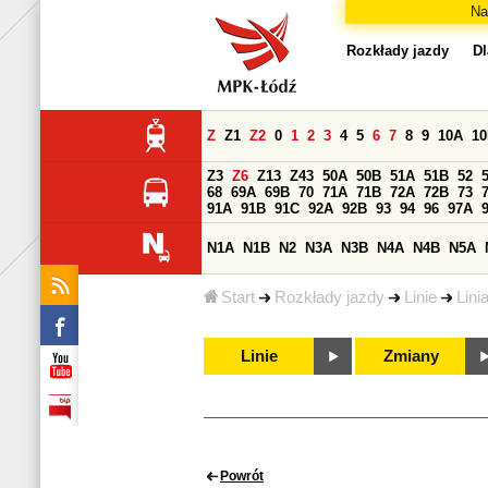
Na
Rozkłady jazdy
Dl
Z
Z1
Z2
0
1
2
3
4
5
6
7
8
9
10A
1
Z3
Z6
Z13
Z43
50A
50B
51A
51B
52
68
69A
69B
70
71A
71B
72A
72B
73
91A
91B
91C
92A
92B
93
94
96
97A
N1A
N1B
N2
N3A
N3B
N4A
N4B
N5A
Start
Rozkłady jazdy
Linie
Lini
Linie
Zmiany
Powrót