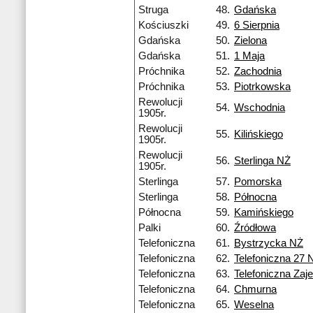
Struga
48.
Gdańska
Kościuszki
49.
6 Sierpnia
Gdańska
50.
Zielona
Gdańska
51.
1 Maja
Próchnika
52.
Zachodnia
Próchnika
53.
Piotrkowska
Rewolucji
54.
Wschodnia
1905r.
Rewolucji
55.
Kilińskiego
1905r.
Rewolucji
56.
Sterlinga NŻ
1905r.
Sterlinga
57.
Pomorska
Sterlinga
58.
Północna
Północna
59.
Kamińskiego
Palki
60.
Źródłowa
Telefoniczna
61.
Bystrzycka NŻ
Telefoniczna
62.
Telefoniczna 27 
Telefoniczna
63.
Telefoniczna Zaj
Telefoniczna
64.
Chmurna
Telefoniczna
65.
Weselna