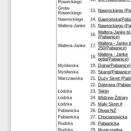
Roweckiego
Grota-
13.
Nawrockiego (Pa
Roweckiego
Nawrockiego
14.
Gawrońska(Pabia
Waltera-Janke
15.
Nawrockiego (Pa
Waltera-Janke bl
16.
(Pabianice)
Waltera - Janke b
Waltera-Janke
17.
250(Pabianice)
Waltera - Janke
18.
pętla(Pabianice)
Myśliwska
19.
Dolna(Pabianice)
Myśliwska
20.
Skargi(Pabianice
Warszawska
21.
Duży Skręt (Pabi
22.
Dąbrowa (Pabian
Łódzka
23.
Teklin
Łódzka
24.
Widzew-Żdżary
Łódzka
25.
Mały Skręt #
Pabianicka
26.
Długa NŻ
Pabianicka
27.
Chocianowicka
Rudzka
28.
Pabianicka
Rudzka
29.
Municypalna