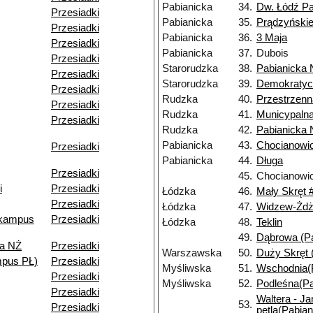
Pabianicka
34.
Dw. Łódź Pa
Przesiadki
Pabianicka
35.
Prądzyński
Przesiadki
Pabianicka
36.
3 Maja
Przesiadki
Pabianicka
37.
Dubois
Przesiadki
Starorudzka
38.
Pabianicka
Przesiadki
Starorudzka
39.
Demokratyc
Przesiadki
Rudzka
40.
Przestrzenn
Przesiadki
Rudzka
41.
Municypaln
Przesiadki
Rudzka
42.
Pabianicka
Pabianicka
43.
Chocianowi
Przesiadki
Pabianicka
44.
Długa
Przesiadki
45.
Chocianowi
i
Przesiadki
Łódzka
46.
Mały Skręt 
Przesiadki
Łódzka
47.
Widzew-Żdż
(kampus
Przesiadki
Łódzka
48.
Teklin
49.
Dąbrowa (Pa
za NŻ
Przesiadki
Warszawska
50.
Duży Skręt 
pus PŁ)
Przesiadki
Myśliwska
51.
Wschodnia(P
Przesiadki
Myśliwska
52.
Podleśna(Pa
Przesiadki
Waltera - J
53.
Przesiadki
pętla(Pabian