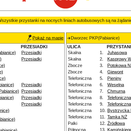
szystkie przystanki na nocnych liniach autobusowych są na żądani
Pokaż na mapie
Dworzec PKP(Pabianice)
PRZESIADKI
ULICA
PRZYSTAN
bianice)
Przesiadki
Skalna
1.
Juhasowa
)
Przesiadki
Skalna
2.
Kasprowy W
ce)
Zbocze
3.
Potokowa N
e)
Zbocze
4.
Giewont
ce)
Telefoniczna
5.
Pieniny
bianice)
Przesiadki
Telefoniczna
6.
Weselna
Pabianice)
Przesiadki
Telefoniczna
7.
Chmurna
ianice)
Przesiadki
Telefoniczna
8.
Telefoniczn
Przesiadki
Telefoniczna
9.
Telefoniczn
nice)
Telefoniczna
10.
Bystrzycka
Telefoniczna
11.
Tamka NŻ
bianice)
Palki
12.
Źródłowa
Północna
13.
Kamińskieg
abianice)