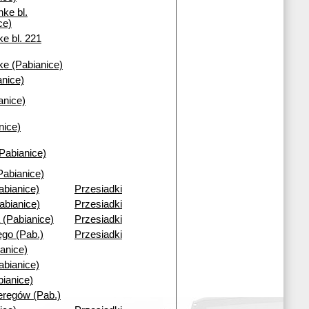
nke bl.
ce)
e bl. 221
ke (Pabianice)
nice)
anice)
nice)
(Pabianice)
Pabianice)
abianice)
Przesiadki
abianice)
Przesiadki
 (Pabianice)
Przesiadki
go (Pab.)
Przesiadki
anice)
abianice)
bianice)
regów (Pab.)