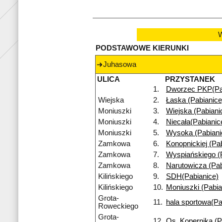
W
PODSTAWOWE KIERUNKI
Juhasowa
ULICA
PRZYSTANEK
1.
Dworzec PKP(Pa
Wiejska
2.
Łaska (Pabianice
Moniuszki
3.
Wiejska (Pabiani
Moniuszki
4.
Niecała(Pabianic
Moniuszki
5.
Wysoka (Pabiani
Zamkowa
6.
Konopnickiej (Pa
Zamkowa
7.
Wyspiańskiego (
Zamkowa
8.
Narutowicza (Pab
Kilińskiego
9.
SDH(Pabianice)
Kilińskiego
10.
Moniuszki (Pabia
Grota-
11.
hala sportowa(Pa
Roweckiego
Grota-
12.
Os. Kopernika (P