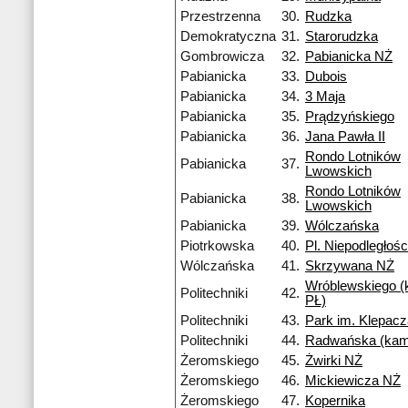
Przestrzenna
30.
Rudzka
Demokratyczna
31.
Starorudzka
Gombrowicza
32.
Pabianicka NŻ
Pabianicka
33.
Dubois
Pabianicka
34.
3 Maja
Pabianicka
35.
Prądzyńskiego
Pabianicka
36.
Jana Pawła II
Rondo Lotników
Pabianicka
37.
Lwowskich
Rondo Lotników
Pabianicka
38.
Lwowskich
Pabianicka
39.
Wólczańska
Piotrkowska
40.
Pl. Niepodległośc
Wólczańska
41.
Skrzywana NŻ
Wróblewskiego 
Politechniki
42.
PŁ)
Politechniki
43.
Park im. Klepac
Politechniki
44.
Radwańska (kam
Żeromskiego
45.
Żwirki NŻ
Żeromskiego
46.
Mickiewicza NŻ
Żeromskiego
47.
Kopernika