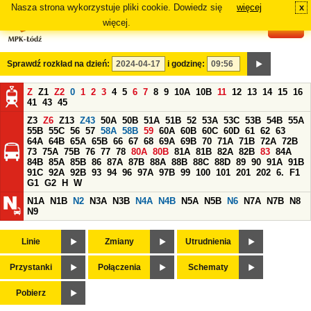
Nasza strona wykorzystuje pliki cookie. Dowiedz się
więcej
x
#
więcej.
Sprawdź rozkład na dzień:
i godzinę:
Z
Z1
Z2
0
1
2
3
4
5
6
7
8
9
10A
10B
11
12
13
14
15
16
41
43
45
Z3
Z6
Z13
Z43
50A
50B
51A
51B
52
53A
53C
53B
54B
55A
55B
55C
56
57
58A
58B
59
60A
60B
60C
60D
61
62
63
64A
64B
65A
65B
66
67
68
69A
69B
70
71A
71B
72A
72B
73
75A
75B
76
77
78
80A
80B
81A
81B
82A
82B
83
84A
84B
85A
85B
86
87A
87B
88A
88B
88C
88D
89
90
91A
91B
91C
92A
92B
93
94
96
97A
97B
99
100
101
201
202
6.
F1
G1
G2
H
W
N1A
N1B
N2
N3A
N3B
N4A
N4B
N5A
N5B
N6
N7A
N7B
N8
N9
Linie
Zmiany
Utrudnienia
Przystanki
Połączenia
Schematy
Pobierz