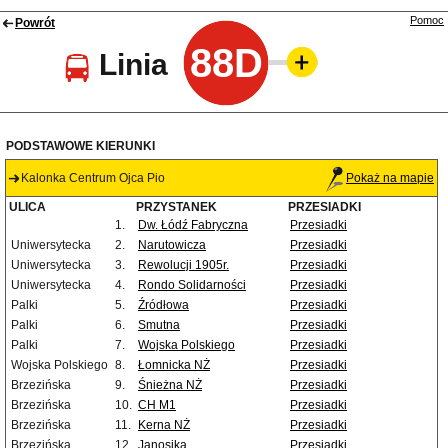
Pomoc
Powrót
88D
Linia
PODSTAWOWE KIERUNKI
Kalonka Centrum Ojca Pio
Pokaż na mapie
ULICA
PRZYSTANEK
PRZESIADKI
1.
Dw. Łódź Fabryczna
Przesiadki
Uniwersytecka
2.
Narutowicza
Przesiadki
Uniwersytecka
3.
Rewolucji 1905r.
Przesiadki
Uniwersytecka
4.
Rondo Solidarności
Przesiadki
Palki
5.
Źródłowa
Przesiadki
Palki
6.
Smutna
Przesiadki
Palki
7.
Wojska Polskiego
Przesiadki
Wojska Polskiego
8.
Łomnicka NŻ
Przesiadki
Brzezińska
9.
Śnieżna NŻ
Przesiadki
Brzezińska
10.
CH M1
Przesiadki
Brzezińska
11.
Kerna NŻ
Przesiadki
Brzezińska
12.
Janosika
Przesiadki