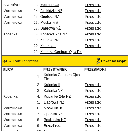
Brzezińska
13.
Marmurowa
Przesiadki
Marmurowa
14.
Beskidzka NŻ
Przesiadki
Marmurowa
15.
Opolska NŻ
Przesiadki
Marmurowa
16.
Moskuliki #
Przesiadki
17.
Dąbrowa NŻ
Przesiadki
Kopanka
18.
Kopanka 24a NŻ
Przesiadki
19.
Kalonka NŻ
Przesiadki
20.
Kalonka II
Przesiadki
21.
Kalonka Centrum Ojca Pio
Dw. Łódź Fabryczna
Pokaż na mapie
ULICA
PRZYSTANEK
PRZESIADKI
Kalonka Centrum Ojca
1.
Pio
2.
Kalonka II
Przesiadki
3.
Kalonka NŻ
Przesiadki
Kopanka
4.
Kopanka 24a NŻ
Przesiadki
5.
Dąbrowa NŻ
Przesiadki
Marmurowa
6.
Moskuliki #
Przesiadki
Marmurowa
7.
Opolska NŻ
Przesiadki
Marmurowa
8.
Beskidzka NŻ
Przesiadki
Marmurowa
9.
Brzezińska
Przesiadki