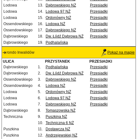
Lodowa
13.
Dąbrowskiego NŻ
Przesiadki
Lodowa
14.
Lodowa 97 NŻ
Przesiadki
Lodowa
15.
Ordonówny NŻ
Przesiadki
Ossendowskiego
16.
Lodowa NŻ
Przesiadki
Ossendowskiego
17.
Dąbrowskiego NŻ
Przesiadki
Dąbrowskiego
18.
Dw. Łódź Dąbrowa NŻ
Przesiadki
Dąbrowskiego
19.
Podhalańska
rondo Inwalidów
Pokaż na mapie
ULICA
PRZYSTANEK
PRZESIADKI
Dąbrowskiego
1.
Podhalańska
Przesiadki
Dąbrowskiego
2.
Dw. Łódź Dąbrowa NŻ
Przesiadki
Ossendowskiego
3.
Dąbrowskiego NŻ
Przesiadki
Ossendowskiego
4.
Lodowa NŻ
Przesiadki
Lodowa
5.
Ordonówny NŻ
Przesiadki
Lodowa
6.
Lodowa 97 NŻ
Przesiadki
Lodowa
7.
Dąbrowskiego NŻ
Przesiadki
Dąbrowskiego
8.
Tomaszowska NŻ
Techniczna
9.
Puszkina NŻ
10.
Techniczna 6 NŻ
Puszkina
11.
Dostawcza NŻ
Puszkina
12.
Andrzejewskiej NŻ