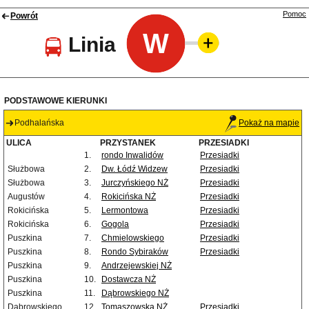
Pomoc
Powrót
W
Linia
PODSTAWOWE KIERUNKI
Podhalańska
Pokaż na mapie
ULICA
PRZYSTANEK
PRZESIADKI
1.
rondo Inwalidów
Przesiadki
Służbowa
2.
Dw. Łódź Widzew
Przesiadki
Służbowa
3.
Jurczyńskiego NŻ
Przesiadki
Augustów
4.
Rokicińska NŻ
Przesiadki
Rokicińska
5.
Lermontowa
Przesiadki
Rokicińska
6.
Gogola
Przesiadki
Puszkina
7.
Chmielowskiego
Przesiadki
Puszkina
8.
Rondo Sybiraków
Przesiadki
Puszkina
9.
Andrzejewskiej NŻ
Puszkina
10.
Dostawcza NŻ
Puszkina
11.
Dąbrowskiego NŻ
Dąbrowskiego
12.
Tomaszowska NŻ
Przesiadki