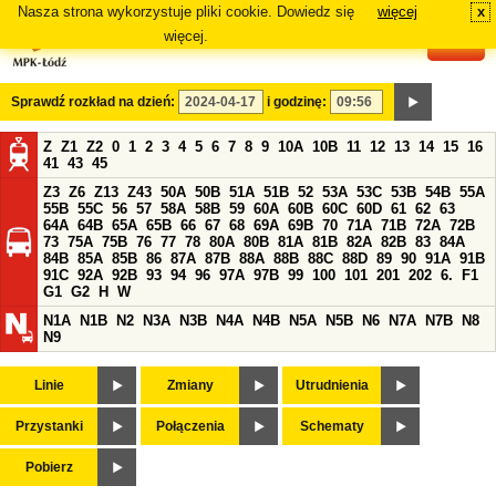
Nasza strona wykorzystuje pliki cookie. Dowiedz się
więcej
x
#
więcej.
Sprawdź rozkład na dzień:
i godzinę:
Z
Z1
Z2
0
1
2
3
4
5
6
7
8
9
10A
10B
11
12
13
14
15
16
41
43
45
Z3
Z6
Z13
Z43
50A
50B
51A
51B
52
53A
53C
53B
54B
55A
55B
55C
56
57
58A
58B
59
60A
60B
60C
60D
61
62
63
64A
64B
65A
65B
66
67
68
69A
69B
70
71A
71B
72A
72B
73
75A
75B
76
77
78
80A
80B
81A
81B
82A
82B
83
84A
84B
85A
85B
86
87A
87B
88A
88B
88C
88D
89
90
91A
91B
91C
92A
92B
93
94
96
97A
97B
99
100
101
201
202
6.
F1
G1
G2
H
W
N1A
N1B
N2
N3A
N3B
N4A
N4B
N5A
N5B
N6
N7A
N7B
N8
N9
Linie
Zmiany
Utrudnienia
Przystanki
Połączenia
Schematy
Pobierz