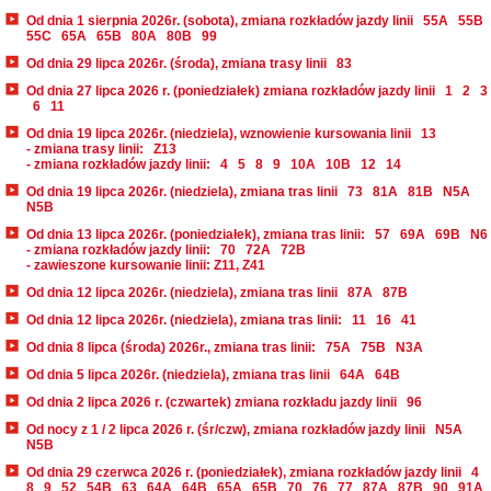
Od dnia 1 sierpnia 2026r. (sobota), zmiana rozkładów jazdy linii
55A
55B
55C
65A
65B
80A
80B
99
Od dnia 29 lipca 2026r. (środa), zmiana trasy linii
83
Od dnia 27 lipca 2026 r. (poniedziałek) zmiana rozkładów jazdy linii
1
2
3
6
11
Od dnia 19 lipca 2026r. (niedziela), wznowienie kursowania linii
13
- zmiana trasy linii:
Z13
- zmiana rozkładów jazdy linii:
4
5
8
9
10A
10B
12
14
Od dnia 19 lipca 2026r. (niedziela), zmiana tras linii
73
81A
81B
N5A
N5B
Od dnia 13 lipca 2026r. (poniedziałek), zmiana tras linii:
57
69A
69B
N6
- zmiana rozkładów jazdy linii:
70
72A
72B
- zawieszone kursowanie linii: Z11, Z41
Od dnia 12 lipca 2026r. (niedziela), zmiana tras linii
87A
87B
Od dnia 12 lipca 2026r. (niedziela), zmiana tras linii:
11
16
41
Od dnia 8 lipca (środa) 2026r., zmiana tras linii:
75A
75B
N3A
Od dnia 5 lipca 2026r. (niedziela), zmiana tras linii
64A
64B
Od dnia 2 lipca 2026 r. (czwartek) zmiana rozkładu jazdy linii
96
Od nocy z 1 / 2 lipca 2026 r. (śr/czw), zmiana rozkładów jazdy linii
N5A
N5B
Od dnia 29 czerwca 2026 r. (poniedziałek), zmiana rozkładów jazdy linii
4
8
9
52
54B
63
64A
64B
65A
65B
70
76
77
87A
87B
90
91A