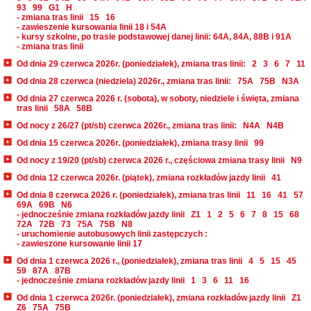
93
99
G1
H
- zmiana tras linii
15
16
- zawieszenie kursowania linii 18 i 54A
- kursy szkolne, po trasie podstawowej danej linii: 64A, 84A, 88B i 91A
- zmiana tras linii
Od dnia 29 czerwca 2026r. (poniedziałek), zmiana tras linii:
2
3
6
7
11
Od dnia 28 czerwca (niedziela) 2026r., zmiana tras linii:
75A
75B
N3A
Od dnia 27 czerwca 2026 r. (sobota), w soboty, niedziele i święta, zmiana
tras linii
58A
58B
Od nocy z 26/27 (pt/sb) czerwca 2026r., zmiana tras linii:
N4A
N4B
Od dnia 15 czerwca 2026r. (poniedziałek), zmiana trasy linii
99
Od nocy z 19/20 (pt/sb) czerwca 2026 r., częściowa zmiana trasy linii
N9
Od dnia 12 czerwca 2026r. (piątek), zmiana rozkładów jazdy linii
41
Od dnia 8 czerwca 2026 r. (poniedziałek), zmiana tras linii
11
16
41
57
69A
69B
N6
- jednocześnie zmiana rozkładów jazdy linii
Z1
1
2
5
6
7
8
15
68
72A
72B
73
75A
75B
N8
- uruchomienie autobusowych linii zastępczych :
- zawieszone kursowanie linii 17
Od dnia 1 czerwca 2026 r., (poniedziałek), zmiana tras linii
4
5
15
45
59
87A
87B
- jednocześnie zmiana rozkładów jazdy linii
1
3
6
11
16
Od dnia 1 czerwca 2026r. (poniedziałek), zmiana rozkładów jazdy linii
Z1
Z6
75A
75B