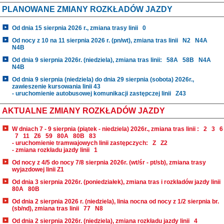
PLANOWANE ZMIANY ROZKŁADÓW JAZDY
Od dnia 15 sierpnia 2026 r., zmiana trasy linii
0
Od nocy z 10 na 11 sierpnia 2026 r. (pn/wt), zmiana tras linii
N2
N4A
N4B
Od dnia 9 sierpnia 2026r. (niedziela), zmiana tras linii:
58A
58B
N4A
N4B
Od dnia 9 sierpnia (niedziela) do dnia 29 sierpnia (sobota) 2026r.,
zawieszenie kursowania linii 43
- uruchomienie autobusowej komunikacji zastępczej linii
Z43
AKTUALNE ZMIANY ROZKŁADÓW JAZDY
W dniach 7 - 9 sierpnia (piątek - niedziela) 2026r., zmiana tras linii :
2
3
6
7
11
Z6
59
80A
80B
83
- uruchomienie tramwajowych linii zastępczych:
Z
Z2
- zmiana rozkładu jazdy linii
1
Od nocy z 4/5 do nocy 7/8 sierpnia 2026r. (wt/śr - pt/sb), zmiana trasy
wyjazdowej linii Z1
Od dnia 3 sierpnia 2026r. (poniedziałek), zmiana tras i rozkładów jazdy linii
80A
80B
Od dnia 2 sierpnia 2026 r. (niedziela), linia nocna od nocy z 1/2 sierpnia br.
(sb/nd), zmiana tras linii
77
N8
Od dnia 2 sierpnia 2026r. (niedziela), zmiana rozkładu jazdy linii
4