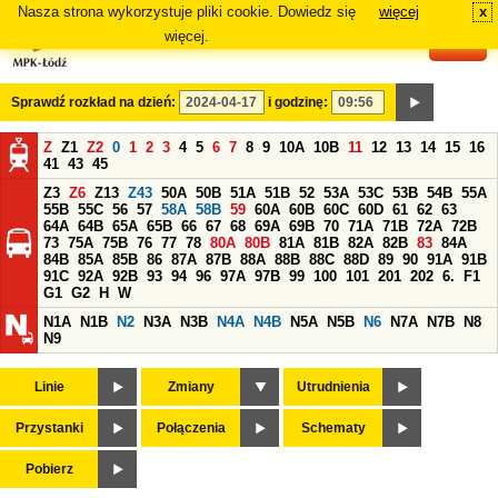
Nasza strona wykorzystuje pliki cookie. Dowiedz się
więcej
x
#
więcej.
Sprawdź rozkład na dzień:
i godzinę:
Z
Z1
Z2
0
1
2
3
4
5
6
7
8
9
10A
10B
11
12
13
14
15
16
41
43
45
Z3
Z6
Z13
Z43
50A
50B
51A
51B
52
53A
53C
53B
54B
55A
55B
55C
56
57
58A
58B
59
60A
60B
60C
60D
61
62
63
64A
64B
65A
65B
66
67
68
69A
69B
70
71A
71B
72A
72B
73
75A
75B
76
77
78
80A
80B
81A
81B
82A
82B
83
84A
84B
85A
85B
86
87A
87B
88A
88B
88C
88D
89
90
91A
91B
91C
92A
92B
93
94
96
97A
97B
99
100
101
201
202
6.
F1
G1
G2
H
W
N1A
N1B
N2
N3A
N3B
N4A
N4B
N5A
N5B
N6
N7A
N7B
N8
N9
Linie
Zmiany
Utrudnienia
Przystanki
Połączenia
Schematy
Pobierz