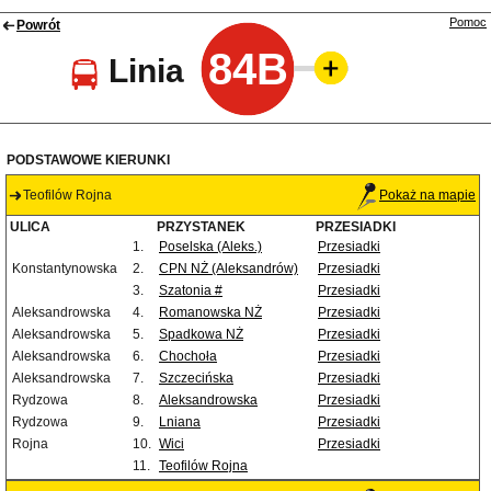
Pomoc
Powrót
84B
Linia
PODSTAWOWE KIERUNKI
Teofilów Rojna
Pokaż na mapie
ULICA
PRZYSTANEK
PRZESIADKI
1.
Poselska (Aleks.)
Przesiadki
Konstantynowska
2.
CPN NŻ (Aleksandrów)
Przesiadki
3.
Szatonia #
Przesiadki
Aleksandrowska
4.
Romanowska NŻ
Przesiadki
Aleksandrowska
5.
Spadkowa NŻ
Przesiadki
Aleksandrowska
6.
Chochoła
Przesiadki
Aleksandrowska
7.
Szczecińska
Przesiadki
Rydzowa
8.
Aleksandrowska
Przesiadki
Rydzowa
9.
Lniana
Przesiadki
Rojna
10.
Wici
Przesiadki
11.
Teofilów Rojna