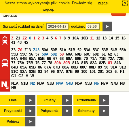
Nasza strona wykorzystuje pliki cookie. Dowiedz się
więcej
x
#
więcej.
Sprawdź rozkład na dzień:
i godzinę:
Z
Z1
Z2
0
1
2
3
4
5
6
7
8
9
10A
10B
11
12
13
14
15
16
41
43
45
Z3
Z6
Z13
Z43
50A
50B
51A
51B
52
53A
53C
53B
54B
55A
55B
55C
56
57
58A
58B
59
60A
60B
60C
60D
61
62
63
64A
64B
65A
65B
66
67
68
69A
69B
70
71A
71B
72A
72B
73
75A
75B
76
77
78
80A
80B
81A
81B
82A
82B
83
84A
84B
85A
85B
86
87A
87B
88A
88B
88C
88D
89
90
91A
91B
91C
92A
92B
93
94
96
97A
97B
99
100
101
201
202
6.
F1
G1
G2
H
W
N1A
N1B
N2
N3A
N3B
N4A
N4B
N5A
N5B
N6
N7A
N7B
N8
N9
Linie
Zmiany
Utrudnienia
Przystanki
Połączenia
Schematy
Pobierz