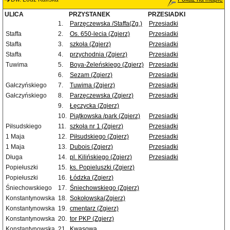
ULICA
PRZYSTANEK
PRZESIADKI
1.
Parzęczewska /Staffa(Zg.)
Przesiadki
Staffa
2.
Os. 650-lecia (Zgierz)
Przesiadki
Staffa
3.
szkoła (Zgierz)
Przesiadki
Staffa
4.
przychodnia (Zgierz)
Przesiadki
Tuwima
5.
Boya-Żeleńskiego (Zgierz)
Przesiadki
6.
Sezam (Zgierz)
Przesiadki
Gałczyńskiego
7.
Tuwima (Zgierz)
Przesiadki
Gałczyńskiego
8.
Parzęczewska (Zgierz)
Przesiadki
9.
Łęczycka (Zgierz)
10.
Piątkowska /park (Zgierz)
Przesiadki
Piłsudskiego
11.
szkoła nr 1 (Zgierz)
Przesiadki
1 Maja
12.
Piłsudskiego (Zgierz)
Przesiadki
1 Maja
13.
Dubois (Zgierz)
Przesiadki
Długa
14.
pl. Kilińskiego (Zgierz)
Przesiadki
Popiełuszki
15.
ks. Popieluszki (Zgierz)
Popiełuszki
16.
Łódzka (Zgierz)
Śniechowskiego
17.
Śniechowskiego (Zgierz)
Konstantynowska
18.
Sokołowska(Zgierz)
Konstantynowska
19.
cmentarz (Zgierz)
Konstantynowska
20.
tor PKP (Zgierz)
Konstantynowska
21.
Kwasowa