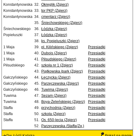
Konstantynowska
32.
Okręglik (Zgierz)
Konstantynowska
33.
tor PKP (Zgierz)
Konstantynowska
34.
cmentarz (Zgierz)
35.
Śniechowskiego (Zgierz)
Śniechowskiego
36.
Łódzka (Zgierz)
Popiełuszki
37.
Łódzka (Zgierz)
38.
ks. Popieluszki (Zgierz)
1 Maja
39.
pl. Kilińskiego (Zgierz)
Przesiadki
1 Maja
40.
Dubois (Zgierz)
Przesiadki
1 Maja
41.
Piłsudskiego (Zgierz)
Przesiadki
Piłsudskiego
42.
szkoła nr 1 (Zgierz)
Przesiadki
43.
Piątkowska /park (Zgierz)
Przesiadki
Gałczyńskiego
44.
Łęczycka (Zgierz)
Przesiadki
Gałczyńskiego
45.
Parzęczewska (Zgierz)
Przesiadki
Gałczyńskiego
46.
Tuwima (Zgierz)
Przesiadki
Tuwima
47.
Sezam (Zgierz)
Przesiadki
Tuwima
48.
Boya-Żeleńskiego (Zgierz)
Przesiadki
Staffa
49.
przychodnia (Zgierz)
Przesiadki
Staffa
50.
szkoła (Zgierz)
Przesiadki
Staffa
51.
Os. 650-lecia (Zgierz)
Przesiadki
52.
Parzęczewska /Staffa(Zg.)
Dw. Łódź Kaliska
Pokaż na mapie