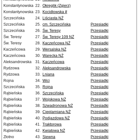
Konstantynowska
22.
Okręglik (Zgierz)
Konstantynowska
23.
Kocidłowska #
Szczecińska
24.
Liściasta NŻ
Szczecińska
25.
cm. Szczecińska
Przesiadki
Szczecińska
26.
Św. Teresy
Przesiadki
Św. Teresy
27.
Św. Teresy 109 NŻ
Przesiadki
Św. Teresy
28.
Kaczeńcowa NŻ
Przesiadki
Kaczeńcowa
29.
Wersalska NŻ
Przesiadki
Kaczeńcowa
30.
Warecka NŻ
Przesiadki
Aleksandrowska
31.
Kaczeńcowa
Przesiadki
Rydzowa
32.
Aleksandrowska
Przesiadki
Rydzowa
33.
Lniana
Przesiadki
Rojna
34.
Wici
Przesiadki
Szczecińska
35.
Rojna
Przesiadki
Rąbieńska
36.
Szczecińska
Przesiadki
Rąbieńska
37.
Wojskowa NŻ
Przesiadki
Rąbieńska
38.
Szwadronowa NŻ
Przesiadki
Rąbieńska
39.
Cieplarniana NŻ
Przesiadki
Rąbieńska
40.
Podjazdowa NŻ
Przesiadki
Rąbieńska
41.
Traktorowa
Przesiadki
Rąbieńska
42.
Kwiatowa NŻ
Przesiadki
Złotno
43.
Siewna
Przesiadki