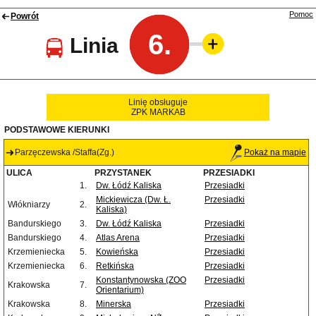
Pomoc
Powrót
6.
Linia
Linię obsługuje
ZPK MARKAB
PODSTAWOWE KIERUNKI
Parzęczewska /Staffa(Zg.)
Pokaż na mapie
ULICA
PRZYSTANEK
PRZESIADKI
1.
Dw. Łódź Kaliska
Przesiadki
Mickiewicza (Dw. Ł.
Przesiadki
Włókniarzy
2.
Kaliska)
Bandurskiego
3.
Dw. Łódź Kaliska
Przesiadki
Bandurskiego
4.
Atlas Arena
Przesiadki
Krzemieniecka
5.
Kowieńska
Przesiadki
Krzemieniecka
6.
Retkińska
Przesiadki
Konstantynowska (ZOO
Przesiadki
Krakowska
7.
Orientarium)
Krakowska
8.
Minerska
Przesiadki