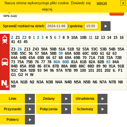
Nasza strona wykorzystuje pliki cookie. Dowiedz się
więcej
x
#
więcej.
Sprawdź rozkład na dzień:
i godzinę:
Z
Z1
Z2
0
1
2
3
4
5
6
7
8
9
10A
10B
11
12
13
14
15
16
41
43
45
Z3
Z6
Z13
Z43
50A
50B
51A
51B
52
53A
53C
53B
54B
55A
55B
55C
56
57
58A
58B
59
60A
60B
60C
60D
61
62
63
64A
64B
65A
65B
66
67
68
69A
69B
70
71A
71B
72A
72B
73
75A
75B
76
77
78
80A
80B
81A
81B
82A
82B
83
84A
84B
85A
85B
86
87A
87B
88A
88B
88C
88D
89
90
91A
91B
91C
92A
92B
93
94
96
97A
97B
99
100
101
201
202
6.
F1
G1
G2
H
W
N1A
N1B
N2
N3A
N3B
N4A
N4B
N5A
N5B
N6
N7A
N7B
N8
N9
Linie
Zmiany
Utrudnienia
Przystanki
Połączenia
Schematy
Pobierz