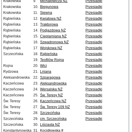
Krakowska
9.
Michałowicza NŻ
Przesiadki
Krakowska
10.
Biegunowa
Przesiadki
Krakowska
11.
Siewna
Przesiadki
Rąbieńska
12.
Kwiatowa NŻ
Przesiadki
Rąbieńska
13.
Traktorowa
Przesiadki
Rąbieńska
14.
Podjazdowa NŻ
Przesiadki
Rąbieńska
15.
Cieplarniana NŻ
Przesiadki
Rąbieńska
16.
Szwadronowa NŻ
Przesiadki
Rąbieńska
17.
Wojskowa NŻ
Przesiadki
Szczecińska
18.
Rąbieńska
Przesiadki
19.
Teofilów Rojna
Przesiadki
Rojna
20.
Wici
Przesiadki
Rydzowa
21.
Lniana
Przesiadki
Aleksandrowska
22.
Szparagowa
Przesiadki
Kaczeńcowa
23.
Aleksandrowska
Przesiadki
Kaczeńcowa
24.
Wersalska NŻ
Przesiadki
Kaczeńcowa
25.
Św. Teresy NŻ
Przesiadki
Św. Teresy
26.
Kaczeńcowa NŻ
Przesiadki
Św. Teresy
27.
Św. Teresy 109 NŻ
Przesiadki
Św. Teresy
28.
Szczecińska
Przesiadki
Szczecińska
29.
cm. Szczecińska
Przesiadki
Szczecińska
30.
Liściasta NŻ
Konstantynowska
31.
Kocidłowska #