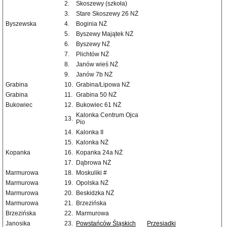
2.
Skoszewy (szkoła)
3.
Stare Skoszewy 26 NŻ
Byszewska
4.
Boginia NŻ
5.
Byszewy Majątek NŻ
6.
Byszewy NŻ
7.
Plichtów NŻ
8.
Janów wieś NŻ
9.
Janów 7b NŻ
Grabina
10.
Grabina/Lipowa NŻ
Grabina
11.
Grabina 50 NŻ
Bukowiec
12.
Bukowiec 61 NŻ
Kalonka Centrum Ojca
13.
Pio
14.
Kalonka II
15.
Kalonka NŻ
Kopanka
16.
Kopanka 24a NŻ
17.
Dąbrowa NŻ
Marmurowa
18.
Moskuliki #
Marmurowa
19.
Opolska NŻ
Marmurowa
20.
Beskidzka NŻ
Marmurowa
21.
Brzezińska
Brzezińska
22.
Marmurowa
Janosika
23.
Powstańców Śląskich
Przesiadki