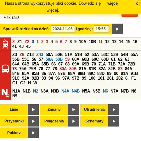
Nasza strona wykorzystuje pliki cookie. Dowiedz się
więcej
x
#
więcej.
Sprawdź rozkład na dzień:
i godzinę:
Z
Z1
Z2
0
1
2
3
4
5
6
7
8
9
10A
10B
11
12
13
14
15
16
41
43
45
Z3
Z6
Z13
Z43
50A
50B
51A
51B
52
53A
53C
53B
54B
55A
55B
55C
56
57
58A
58B
59
60A
60B
60C
60D
61
62
63
64A
64B
65A
65B
66
67
68
69A
69B
70
71A
71B
72A
72B
73
75A
75B
76
77
78
80A
80B
81A
81B
82A
82B
83
84A
84B
85A
85B
86
87A
87B
88A
88B
88C
88D
89
90
91A
91B
91C
92A
92B
93
94
96
97A
97B
99
100
101
201
202
6.
F1
G1
G2
H
W
N1A
N1B
N2
N3A
N3B
N4A
N4B
N5A
N5B
N6
N7A
N7B
N8
N9
Linie
Zmiany
Utrudnienia
Przystanki
Połączenia
Schematy
Pobierz