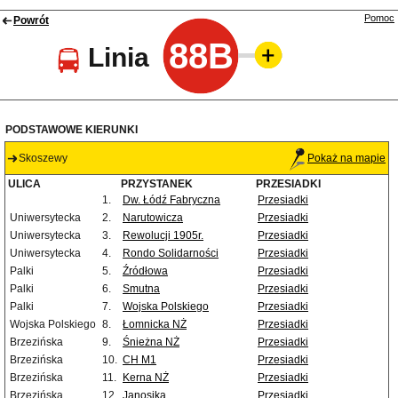
Pomoc
Powrót
88B
Linia
PODSTAWOWE KIERUNKI
Skoszewy
Pokaż na mapie
ULICA
PRZYSTANEK
PRZESIADKI
1.
Dw. Łódź Fabryczna
Przesiadki
Uniwersytecka
2.
Narutowicza
Przesiadki
Uniwersytecka
3.
Rewolucji 1905r.
Przesiadki
Uniwersytecka
4.
Rondo Solidarności
Przesiadki
Palki
5.
Źródłowa
Przesiadki
Palki
6.
Smutna
Przesiadki
Palki
7.
Wojska Polskiego
Przesiadki
Wojska Polskiego
8.
Łomnicka NŻ
Przesiadki
Brzezińska
9.
Śnieżna NŻ
Przesiadki
Brzezińska
10.
CH M1
Przesiadki
Brzezińska
11.
Kerna NŻ
Przesiadki
Brzezińska
12.
Janosika
Przesiadki