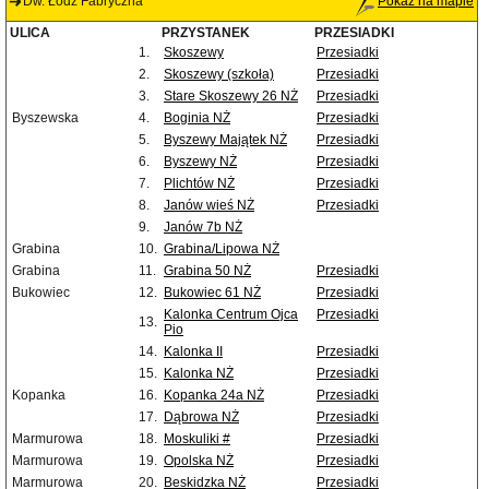
Dw. Łódź Fabryczna
Pokaż na mapie
ULICA
PRZYSTANEK
PRZESIADKI
1.
Skoszewy
Przesiadki
2.
Skoszewy (szkoła)
Przesiadki
3.
Stare Skoszewy 26 NŻ
Przesiadki
Byszewska
4.
Boginia NŻ
Przesiadki
5.
Byszewy Majątek NŻ
Przesiadki
6.
Byszewy NŻ
Przesiadki
7.
Plichtów NŻ
Przesiadki
8.
Janów wieś NŻ
Przesiadki
9.
Janów 7b NŻ
Grabina
10.
Grabina/Lipowa NŻ
Grabina
11.
Grabina 50 NŻ
Przesiadki
Bukowiec
12.
Bukowiec 61 NŻ
Przesiadki
Kalonka Centrum Ojca
Przesiadki
13.
Pio
14.
Kalonka II
Przesiadki
15.
Kalonka NŻ
Przesiadki
Kopanka
16.
Kopanka 24a NŻ
Przesiadki
17.
Dąbrowa NŻ
Przesiadki
Marmurowa
18.
Moskuliki #
Przesiadki
Marmurowa
19.
Opolska NŻ
Przesiadki
Marmurowa
20.
Beskidzka NŻ
Przesiadki