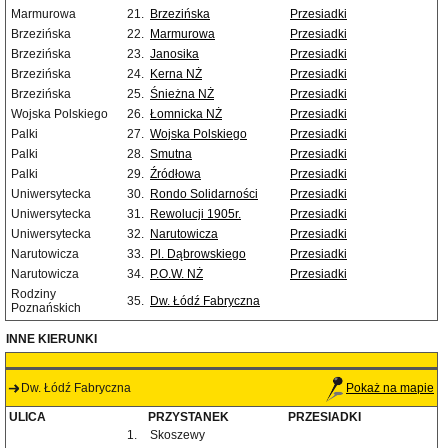
Marmurowa
21.
Brzezińska
Przesiadki
Brzezińska
22.
Marmurowa
Przesiadki
Brzezińska
23.
Janosika
Przesiadki
Brzezińska
24.
Kerna NŻ
Przesiadki
Brzezińska
25.
Śnieżna NŻ
Przesiadki
Wojska Polskiego
26.
Łomnicka NŻ
Przesiadki
Palki
27.
Wojska Polskiego
Przesiadki
Palki
28.
Smutna
Przesiadki
Palki
29.
Źródłowa
Przesiadki
Uniwersytecka
30.
Rondo Solidarności
Przesiadki
Uniwersytecka
31.
Rewolucji 1905r.
Przesiadki
Uniwersytecka
32.
Narutowicza
Przesiadki
Narutowicza
33.
Pl. Dąbrowskiego
Przesiadki
Narutowicza
34.
P.O.W. NŻ
Przesiadki
Rodziny
35.
Dw. Łódź Fabryczna
Poznańskich
INNE KIERUNKI
Dw. Łódź Fabryczna
Pokaż na mapie
ULICA
PRZYSTANEK
PRZESIADKI
1.
Skoszewy