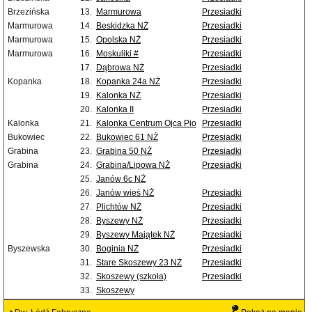
Brzezińska
13.
Marmurowa
Przesiadki
Marmurowa
14.
Beskidzka NŻ
Przesiadki
Marmurowa
15.
Opolska NŻ
Przesiadki
Marmurowa
16.
Moskuliki #
Przesiadki
17.
Dąbrowa NŻ
Przesiadki
Kopanka
18.
Kopanka 24a NŻ
Przesiadki
19.
Kalonka NŻ
Przesiadki
20.
Kalonka II
Przesiadki
Kalonka
21.
Kalonka Centrum Ojca Pio
Przesiadki
Bukowiec
22.
Bukowiec 61 NŻ
Przesiadki
Grabina
23.
Grabina 50 NŻ
Przesiadki
Grabina
24.
Grabina/Lipowa NŻ
Przesiadki
25.
Janów 6c NŻ
26.
Janów wieś NŻ
Przesiadki
27.
Plichtów NŻ
Przesiadki
28.
Byszewy NŻ
Przesiadki
29.
Byszewy Majątek NŻ
Przesiadki
Byszewska
30.
Boginia NŻ
Przesiadki
31.
Stare Skoszewy 23 NŻ
Przesiadki
32.
Skoszewy (szkoła)
Przesiadki
33.
Skoszewy