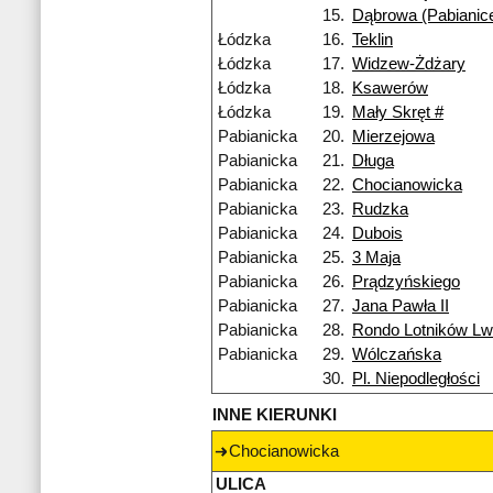
15.
Dąbrowa (Pabianic
Łódzka
16.
Teklin
Łódzka
17.
Widzew-Żdżary
Łódzka
18.
Ksawerów
Łódzka
19.
Mały Skręt #
Pabianicka
20.
Mierzejowa
Pabianicka
21.
Długa
Pabianicka
22.
Chocianowicka
Pabianicka
23.
Rudzka
Pabianicka
24.
Dubois
Pabianicka
25.
3 Maja
Pabianicka
26.
Prądzyńskiego
Pabianicka
27.
Jana Pawła II
Pabianicka
28.
Rondo Lotników L
Pabianicka
29.
Wólczańska
30.
Pl. Niepodległości
INNE KIERUNKI
Chocianowicka
ULICA