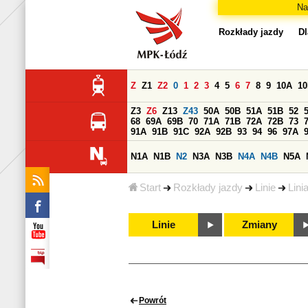
Na
Rozkłady jazdy
Dl
Z
Z1
Z2
0
1
2
3
4
5
6
7
8
9
10A
1
Z3
Z6
Z13
Z43
50A
50B
51A
51B
52
68
69A
69B
70
71A
71B
72A
72B
73
91A
91B
91C
92A
92B
93
94
96
97A
N1A
N1B
N2
N3A
N3B
N4A
N4B
N5A
Start
Rozkłady jazdy
Linie
Lini
Linie
Zmiany
Powrót