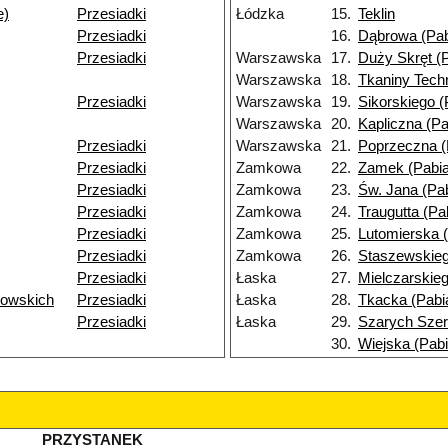
e)
Przesiadki
Łódzka
15.
Teklin
Przesiadki
16.
Dąbrowa (Pab
Przesiadki
Warszawska
17.
Duży Skręt (P
Warszawska
18.
Tkaniny Tech
Przesiadki
Warszawska
19.
Sikorskiego (
Warszawska
20.
Kapliczna (Pa
Przesiadki
Warszawska
21.
Poprzeczna (
Przesiadki
Zamkowa
22.
Zamek (Pabia
Przesiadki
Zamkowa
23.
Św. Jana (Pab
Przesiadki
Zamkowa
24.
Traugutta (Pa
Przesiadki
Zamkowa
25.
Lutomierska (
Przesiadki
Zamkowa
26.
Staszewskieg
Przesiadki
Łaska
27.
Mielczarskieg
wowskich
Przesiadki
Łaska
28.
Tkacka (Pabi
Przesiadki
Łaska
29.
Szarych Szer
30.
Wiejska (Pabi
PRZYSTANEK