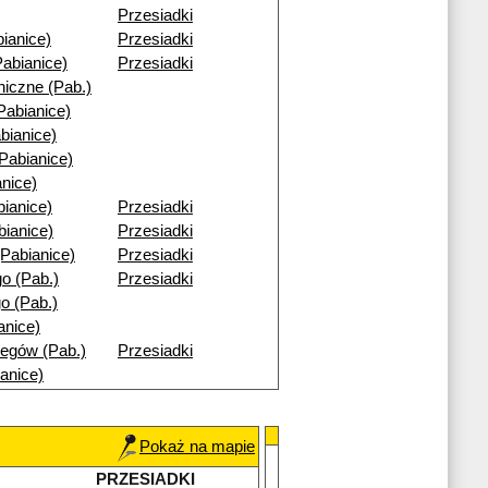
Przesiadki
ianice)
Przesiadki
abianice)
Przesiadki
niczne (Pab.)
Pabianice)
bianice)
Pabianice)
nice)
ianice)
Przesiadki
bianice)
Przesiadki
Pabianice)
Przesiadki
o (Pab.)
Przesiadki
o (Pab.)
anice)
egów (Pab.)
Przesiadki
anice)
Pokaż na mapie
PRZESIADKI