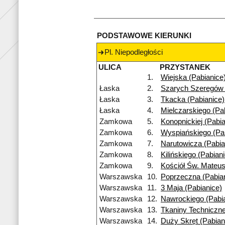
PODSTAWOWE KIERUNKI
Pl. Niepodległości
ULICA
PRZYSTANEK
1.
Wiejska (Pabianice
Łaska
2.
Szarych Szeregów 
Łaska
3.
Tkacka (Pabianice)
Łaska
4.
Mielczarskiego (Pa
Zamkowa
5.
Konopnickiej (Pabia
Zamkowa
6.
Wyspiańskiego (Pa
Zamkowa
7.
Narutowicza (Pabia
Zamkowa
8.
Kilińskiego (Pabian
Zamkowa
9.
Kościół Św. Mateus
Warszawska
10.
Poprzeczna (Pabia
Warszawska
11.
3 Maja (Pabianice)
Warszawska
12.
Nawrockiego (Pabi
Warszawska
13.
Tkaniny Techniczne
Warszawska
14.
Duży Skręt (Pabian