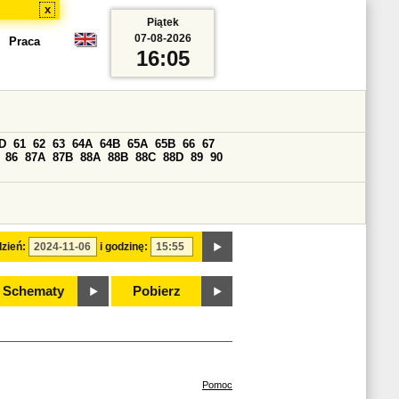
x
Piątek
07-08-2026
Praca
16:05
D
61
62
63
64A
64B
65A
65B
66
67
86
87A
87B
88A
88B
88C
88D
89
90
zień:
i godzinę:
Schematy
Pobierz
Pomoc