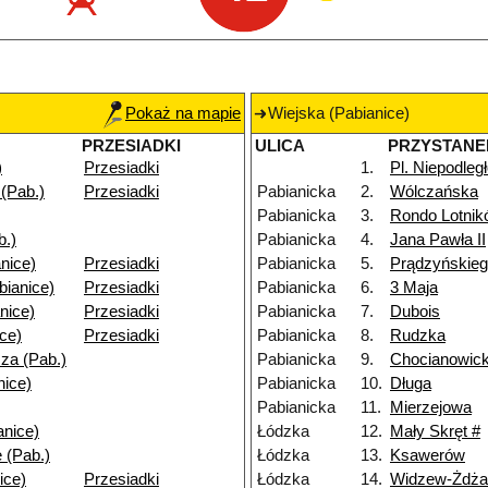
Pokaż na mapie
Wiejska (Pabianice)
PRZESIADKI
ULICA
PRZYSTANE
)
Przesiadki
1.
Pl. Niepodleg
(Pab.)
Przesiadki
Pabianicka
2.
Wólczańska
Pabianicka
3.
Rondo Lotni
b.)
Pabianicka
4.
Jana Pawła II
nice)
Przesiadki
Pabianicka
5.
Prądzyńskie
bianice)
Przesiadki
Pabianicka
6.
3 Maja
nice)
Przesiadki
Pabianicka
7.
Dubois
ice)
Przesiadki
Pabianicka
8.
Rudzka
za (Pab.)
Pabianicka
9.
Chocianowic
nice)
Pabianicka
10.
Długa
Pabianicka
11.
Mierzejowa
anice)
Łódzka
12.
Mały Skręt #
 (Pab.)
Łódzka
13.
Ksawerów
ice)
Przesiadki
Łódzka
14.
Widzew-Żdża