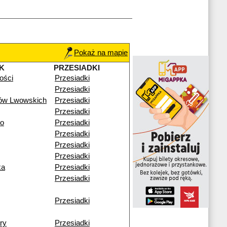
Pokaż na mapie
K
PRZESIADKI
łości
Przesiadki
Przesiadki
ków Lwowskich
Przesiadki
Przesiadki
go
Przesiadki
Przesiadki
Przesiadki
Przesiadki
ka
Przesiadki
Przesiadki
Przesiadki
ry
Przesiadki