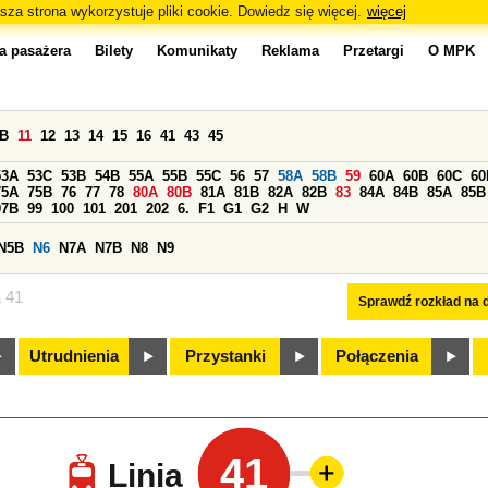
sza strona wykorzystuje pliki cookie. Dowiedz się więcej.
więcej
a pasażera
Bilety
Komunikaty
Reklama
Przetargi
O MPK
0B
11
12
13
14
15
16
41
43
45
53A
53C
53B
54B
55A
55B
55C
56
57
58A
58B
59
60A
60B
60C
60
75A
75B
76
77
78
80A
80B
81A
81B
82A
82B
83
84A
84B
85A
85B
97B
99
100
101
201
202
6.
F1
G1
G2
H
W
N5B
N6
N7A
N7B
N8
N9
a 41
Sprawdź rozkład na d
Utrudnienia
Przystanki
Połączenia
41
Linia