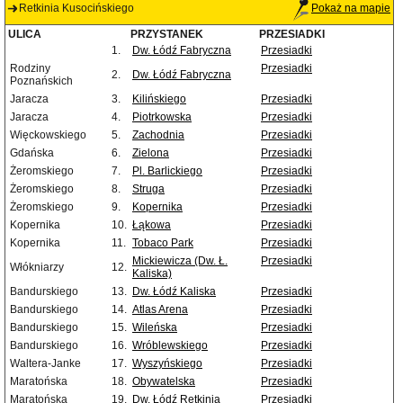
Retkinia Kusocińskiego
Pokaż na mapie
ULICA
PRZYSTANEK
PRZESIADKI
1.
Dw. Łódź Fabryczna
Przesiadki
Rodziny
Przesiadki
2.
Dw. Łódź Fabryczna
Poznańskich
Jaracza
3.
Kilińskiego
Przesiadki
Jaracza
4.
Piotrkowska
Przesiadki
Więckowskiego
5.
Zachodnia
Przesiadki
Gdańska
6.
Zielona
Przesiadki
Żeromskiego
7.
Pl. Barlickiego
Przesiadki
Żeromskiego
8.
Struga
Przesiadki
Żeromskiego
9.
Kopernika
Przesiadki
Kopernika
10.
Łąkowa
Przesiadki
Kopernika
11.
Tobaco Park
Przesiadki
Mickiewicza (Dw. Ł.
Przesiadki
Włókniarzy
12.
Kaliska)
Bandurskiego
13.
Dw. Łódź Kaliska
Przesiadki
Bandurskiego
14.
Atlas Arena
Przesiadki
Bandurskiego
15.
Wileńska
Przesiadki
Bandurskiego
16.
Wróblewskiego
Przesiadki
Waltera-Janke
17.
Wyszyńskiego
Przesiadki
Maratońska
18.
Obywatelska
Przesiadki
Maratońska
19.
Dw. Łódź Retkinia
Przesiadki