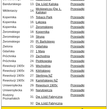
Bandurskiego
13.
Dw. Łódź Kaliska
Przesiadki
Mickiewicza (Dw. Ł.
Przesiadki
Włókniarzy
14.
Kaliska)
Kopernika
15.
Tobaco Park
Przesiadki
Kopernika
16.
Łąkowa
Przesiadki
Kopernika
17.
Żeromskiego
Przesiadki
Żeromskiego
18.
Kopernika
Przesiadki
Żeromskiego
19.
Struga
Przesiadki
Żeromskiego
20.
Pl. Barlickiego
Przesiadki
Zielona
21.
Gdańska
Przesiadki
Gdańska
22.
1 Maja
Przesiadki
Próchnika
23.
Zachodnia
Przesiadki
Próchnika
24.
Piotrkowska
Przesiadki
Rewolucji 1905r.
25.
Wschodnia
Przesiadki
Rewolucji 1905r.
26.
Kilińskiego
Przesiadki
Rewolucji 1905r.
27.
Sterlinga NŻ
Przesiadki
Rewolucji 1905r.
28.
Kamińskiego NŻ
Uniwersytecka
29.
Rewolucji 1905r.
Przesiadki
Uniwersytecka
30.
Narutowicza
Przesiadki
Rodziny
Przesiadki
31.
Dw. Łódź Fabryczna
Poznańskich
32.
Dw. Łódź Fabryczna