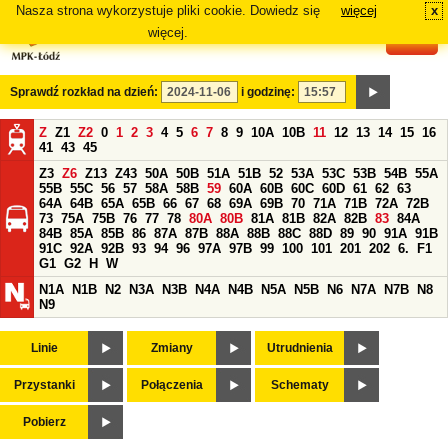
Nasza strona wykorzystuje pliki cookie. Dowiedz się
więcej
x
#
więcej.
Sprawdź rozkład na dzień:
i godzinę:
Z
Z1
Z2
0
1
2
3
4
5
6
7
8
9
10A
10B
11
12
13
14
15
16
41
43
45
Z3
Z6
Z13
Z43
50A
50B
51A
51B
52
53A
53C
53B
54B
55A
55B
55C
56
57
58A
58B
59
60A
60B
60C
60D
61
62
63
64A
64B
65A
65B
66
67
68
69A
69B
70
71A
71B
72A
72B
73
75A
75B
76
77
78
80A
80B
81A
81B
82A
82B
83
84A
84B
85A
85B
86
87A
87B
88A
88B
88C
88D
89
90
91A
91B
91C
92A
92B
93
94
96
97A
97B
99
100
101
201
202
6.
F1
G1
G2
H
W
N1A
N1B
N2
N3A
N3B
N4A
N4B
N5A
N5B
N6
N7A
N7B
N8
N9
Linie
Zmiany
Utrudnienia
Przystanki
Połączenia
Schematy
Pobierz