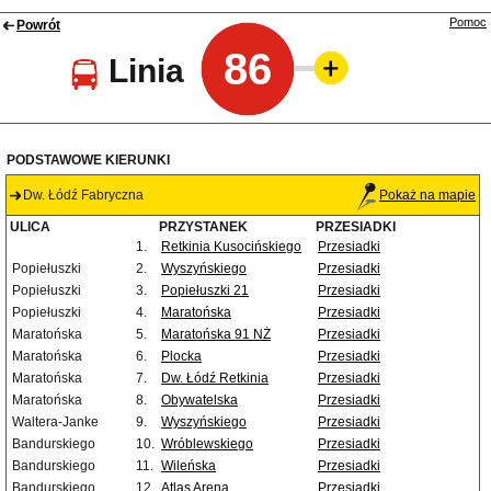
Pomoc
Powrót
86
Linia
PODSTAWOWE KIERUNKI
Dw. Łódź Fabryczna
Pokaż na mapie
ULICA
PRZYSTANEK
PRZESIADKI
1.
Retkinia Kusocińskiego
Przesiadki
Popiełuszki
2.
Wyszyńskiego
Przesiadki
Popiełuszki
3.
Popiełuszki 21
Przesiadki
Popiełuszki
4.
Maratońska
Przesiadki
Maratońska
5.
Maratońska 91 NŻ
Przesiadki
Maratońska
6.
Plocka
Przesiadki
Maratońska
7.
Dw. Łódź Retkinia
Przesiadki
Maratońska
8.
Obywatelska
Przesiadki
Waltera-Janke
9.
Wyszyńskiego
Przesiadki
Bandurskiego
10.
Wróblewskiego
Przesiadki
Bandurskiego
11.
Wileńska
Przesiadki
Bandurskiego
12.
Atlas Arena
Przesiadki