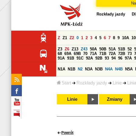
Na
Rozkłady jazdy
Dl
Z
Z1
Z2
0
1
2
3
4
5
6
7
8
9
10A
1
Z3
Z6
Z13
Z43
50A
50B
51A
51B
52
68
69A
69B
70
71A
71B
72A
72B
73
91A
91B
91C
92A
92B
93
94
96
97A
N1A
N1B
N2
N3A
N3B
N4A
N4B
N5A
Start
Rozkłady jazdy
Linie
Lini
Linie
Zmiany
Powrót