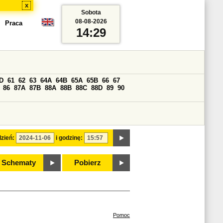
x
Sobota
08-08-2026
Praca
14:29
D
61
62
63
64A
64B
65A
65B
66
67
86
87A
87B
88A
88B
88C
88D
89
90
zień:
i godzinę:
Schematy
Pobierz
Pomoc