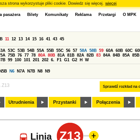
sza strona wykorzystuje pliki cookie. Dowiedz się więcej.
więcej
a pasażera
Bilety
Komunikaty
Reklama
Przetargi
O MPK
0B
11
12
13
14
15
16
41
43
45
53A
53C
53B
54B
55A
55B
55C
56
57
58A
58B
59
60A
60B
60C
60
75A
75B
76
77
78
80A
80B
81A
81B
82A
82B
83
84A
84B
85A
85B
97B
99
100
101
201
202
6.
F1
G1
G2
H
W
N5B
N6
N7A
N7B
N8
N9
a Z13
Sprawdź rozkład na d
Utrudnienia
Przystanki
Połączenia
Z13
Linia