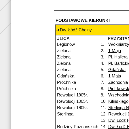
PODSTAWOWE KIERUNKI
Dw. Łódź Chojny
ULICA
PRZYSTA
Legionów
1.
Włókniarz
Zielona
2.
1 Maja
Zielona
3.
Pl. Hallera
Zielona
4.
Pl. Barlick
Zielona
5.
Gdańska
Gdańska
6.
1 Maja
Próchnika
7.
Zachodnia
Próchnika
8.
Piotrkows
Rewolucji 1905r.
9.
Wschodni
Rewolucji 1905r.
10.
Kilińskiego
Rewolucji 1905r.
11.
Sterlinga 
Sterlinga
12.
Rewolucji 
13.
Dw. Łódź 
Rodziny Poznańskich
14.
Dw. Łódź 