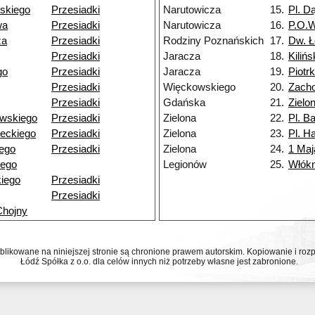
skiego
Przesiadki
Narutowicza
15.
Pl. D
wa
Przesiadki
Narutowicza
16.
P.O.
za
Przesiadki
Rodziny Poznańskich
17.
Dw. Ł
Przesiadki
Jaracza
18.
Kiliń
go
Przesiadki
Jaracza
19.
Piotr
Przesiadki
Więckowskiego
20.
Zacho
Przesiadki
Gdańska
21.
Zielo
wskiego
Przesiadki
Zielona
22.
Pl. Ba
eckiego
Przesiadki
Zielona
23.
Pl. Ha
ego
Przesiadki
Zielona
24.
1 Maj
iego
Legionów
25.
Włókn
iego
Przesiadki
Przesiadki
Chojny
ublikowane na niniejszej stronie są chronione prawem autorskim. Kopiowanie i r
Łódź Spółka z o.o. dla celów innych niż potrzeby własne jest zabronione.