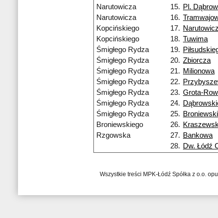
Narutowicza
15.
Pl. Dąbrow
Narutowicza
16.
Tramwajo
Kopcińskiego
17.
Narutowic
Kopcińskiego
18.
Tuwima
Śmigłego Rydza
19.
Piłsudskie
Śmigłego Rydza
20.
Zbiorcza
Śmigłego Rydza
21.
Milionowa
Śmigłego Rydza
22.
Przybysze
Śmigłego Rydza
23.
Grota-Row
Śmigłego Rydza
24.
Dąbrowski
Śmigłego Rydza
25.
Broniewsk
Broniewskiego
26.
Kraszewsk
Rzgowska
27.
Bankowa
28.
Dw. Łódź 
Wszystkie treści MPK-Łódź Spółka z o.o. op