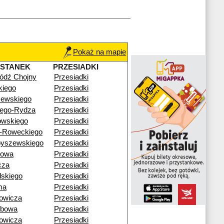
Pokaż na mapie
YSTANEK
PRZESIADKI
ódź Chojny
Przesiadki
skiego
Przesiadki
zewskiego
Przesiadki
łego-Rydza
Przesiadki
owskiego
Przesiadki
a-Roweckiego
Przesiadki
byszewskiego
Przesiadki
nowa
Przesiadki
cza
Przesiadki
dskiego
Przesiadki
ma
Przesiadki
owicza
Przesiadki
zbowa
Przesiadki
owicza
Przesiadki