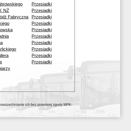
ąbrowskiego
Przesiadki
W. NŻ
Przesiadki
ódź Fabryczna
Przesiadki
skiego
Przesiadki
kowska
Przesiadki
dnia
Przesiadki
na
Przesiadki
rlickiego
Przesiadki
llera
Przesiadki
a
Przesiadki
iarzy
ozpowszechnianie ich bez pisemnej zgody MPK-