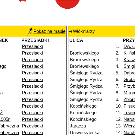
Pokaż na mapie
Włókniarzy
NEK
PRZESIADKI
ULICA
PRZ
y
Przesiadki
1.
Dw. Ł
Przesiadki
Broniewskiego
2.
Kiliń
Przesiadki
Broniewskiego
3.
Kras
iego
Przesiadki
Broniewskiego
4.
Śmig
Przesiadki
Śmigłego Rydza
5.
Dąbr
Przesiadki
Śmigłego Rydza
6.
Grot
Przesiadki
Śmigłego Rydza
7.
Przy
ka
Przesiadki
Śmigłego Rydza
8.
Milio
a
Przesiadki
Śmigłego Rydza
9.
Zbior
Przesiadki
Kopcińskiego
10.
Piłsu
NŻ
Przesiadki
Kopcińskiego
11.
Tuwi
1905r.
Przesiadki
Kopcińskiego
12.
Narut
Fabryczna
Przesiadki
Jaracza
13.
Wier
Fabryczna
Przesiadki
Uniwersytecka
14.
Narut