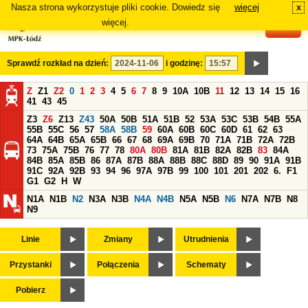
Nasza strona wykorzystuje pliki cookie. Dowiedz się
więcej
x
#
więcej.
Sprawdź rozkład na dzień:
i godzinę:
Z
Z1
Z2
0
1
2
3
4
5
6
7
8
9
10A
10B
11
12
13
14
15
16
41
43
45
Z3
Z6
Z13
Z43
50A
50B
51A
51B
52
53A
53C
53B
54B
55A
55B
55C
56
57
58A
58B
59
60A
60B
60C
60D
61
62
63
64A
64B
65A
65B
66
67
68
69A
69B
70
71A
71B
72A
72B
73
75A
75B
76
77
78
80A
80B
81A
81B
82A
82B
83
84A
84B
85A
85B
86
87A
87B
88A
88B
88C
88D
89
90
91A
91B
91C
92A
92B
93
94
96
97A
97B
99
100
101
201
202
6.
F1
G1
G2
H
W
N1A
N1B
N2
N3A
N3B
N4A
N4B
N5A
N5B
N6
N7A
N7B
N8
N9
Linie
Zmiany
Utrudnienia
Przystanki
Połączenia
Schematy
Pobierz