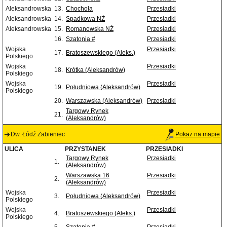
Aleksandrowska
13.
Chochoła
Przesiadki
Aleksandrowska
14.
Spadkowa NŻ
Przesiadki
Aleksandrowska
15.
Romanowska NŻ
Przesiadki
16.
Szatonia #
Przesiadki
Wojska
Przesiadki
17.
Bratoszewskiego (Aleks.)
Polskiego
Wojska
Przesiadki
18.
Krótka (Aleksandrów)
Polskiego
Wojska
Przesiadki
19.
Południowa (Aleksandrów)
Polskiego
20.
Warszawska (Aleksandrów)
Przesiadki
Targowy Rynek
21.
(Aleksandrów)
Dw. Łódź Żabieniec
Pokaż na mapie
ULICA
PRZYSTANEK
PRZESIADKI
Targowy Rynek
Przesiadki
1.
(Aleksandrów)
Warszawska 16
Przesiadki
2.
(Aleksandrów)
Wojska
Przesiadki
3.
Południowa (Aleksandrów)
Polskiego
Wojska
Przesiadki
4.
Bratoszewskiego (Aleks.)
Polskiego