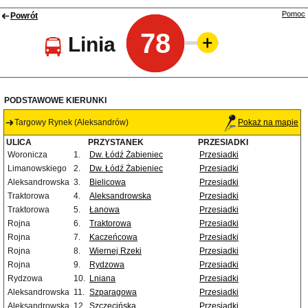
Pomoc
Powrót
78
Linia
PODSTAWOWE KIERUNKI
Targowy Rynek (Aleksandrów)
Pokaż na mapie
ULICA
PRZYSTANEK
PRZESIADKI
Woronicza
1.
Dw. Łódź Żabieniec
Przesiadki
Limanowskiego
2.
Dw. Łódź Żabieniec
Przesiadki
Aleksandrowska
3.
Bielicowa
Przesiadki
Traktorowa
4.
Aleksandrowska
Przesiadki
Traktorowa
5.
Łanowa
Przesiadki
Rojna
6.
Traktorowa
Przesiadki
Rojna
7.
Kaczeńcowa
Przesiadki
Rojna
8.
Wiernej Rzeki
Przesiadki
Rojna
9.
Rydzowa
Przesiadki
Rydzowa
10.
Lniana
Przesiadki
Aleksandrowska
11.
Szparagowa
Przesiadki
Aleksandrowska
12.
Szczecińska
Przesiadki