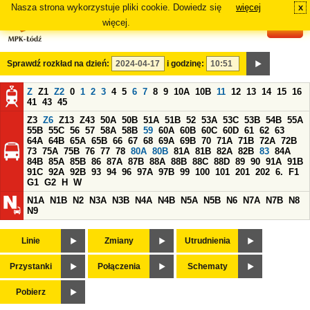
Nasza strona wykorzystuje pliki cookie. Dowiedz się
więcej
x
#
więcej.
Sprawdź rozkład na dzień:
i godzinę:
Z
Z1
Z2
0
1
2
3
4
5
6
7
8
9
10A
10B
11
12
13
14
15
16
41
43
45
Z3
Z6
Z13
Z43
50A
50B
51A
51B
52
53A
53C
53B
54B
55A
55B
55C
56
57
58A
58B
59
60A
60B
60C
60D
61
62
63
64A
64B
65A
65B
66
67
68
69A
69B
70
71A
71B
72A
72B
73
75A
75B
76
77
78
80A
80B
81A
81B
82A
82B
83
84A
84B
85A
85B
86
87A
87B
88A
88B
88C
88D
89
90
91A
91B
91C
92A
92B
93
94
96
97A
97B
99
100
101
201
202
6.
F1
G1
G2
H
W
N1A
N1B
N2
N3A
N3B
N4A
N4B
N5A
N5B
N6
N7A
N7B
N8
N9
Linie
Zmiany
Utrudnienia
Przystanki
Połączenia
Schematy
Pobierz