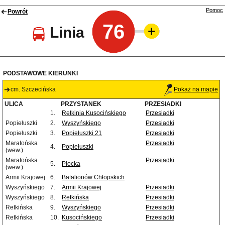
Pomoc
Powrót
76
Linia
PODSTAWOWE KIERUNKI
cm. Szczecińska
Pokaż na mapie
ULICA
PRZYSTANEK
PRZESIADKI
1.
Retkinia Kusocińskiego
Przesiadki
Popiełuszki
2.
Wyszyńskiego
Przesiadki
Popiełuszki
3.
Popiełuszki 21
Przesiadki
Maratońska
Przesiadki
4.
Popiełuszki
(wew.)
Maratońska
Przesiadki
5.
Plocka
(wew.)
Armii Krajowej
6.
Batalionów Chłopskich
Wyszyńskiego
7.
Armii Krajowej
Przesiadki
Wyszyńskiego
8.
Retkińska
Przesiadki
Retkińska
9.
Wyszyńskiego
Przesiadki
Retkińska
10.
Kusocińskiego
Przesiadki