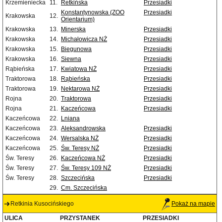
Krzemieniecka
11.
Retkińska
Przesiadki
Konstantynowska (ZOO
Przesiadki
Krakowska
12.
Orientarium)
Krakowska
13.
Minerska
Przesiadki
Krakowska
14.
Michałowicza NŻ
Przesiadki
Krakowska
15.
Biegunowa
Przesiadki
Krakowska
16.
Siewna
Przesiadki
Rąbieńska
17.
Kwiatowa NŻ
Przesiadki
Traktorowa
18.
Rąbieńska
Przesiadki
Traktorowa
19.
Nektarowa NŻ
Przesiadki
Rojna
20.
Traktorowa
Przesiadki
Rojna
21.
Kaczeńcowa
Przesiadki
Kaczeńcowa
22.
Lniana
Kaczeńcowa
23.
Aleksandrowska
Przesiadki
Kaczeńcowa
24.
Wersalska NŻ
Przesiadki
Kaczeńcowa
25.
Św. Teresy NŻ
Przesiadki
Św. Teresy
26.
Kaczeńcowa NŻ
Przesiadki
Św. Teresy
27.
Św. Teresy 109 NŻ
Przesiadki
Św. Teresy
28.
Szczecińska
Przesiadki
29.
Cm. Szczecińska
Retkinia Kusocińskiego
Pokaż na mapie
ULICA
PRZYSTANEK
PRZESIADKI