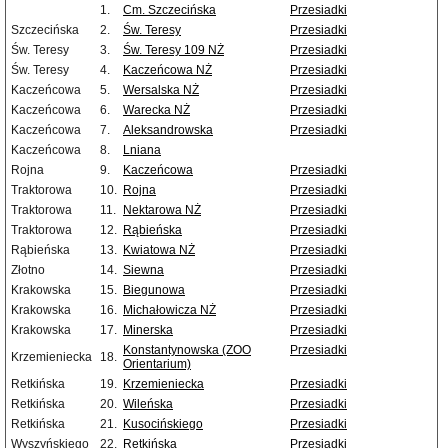
1.
Cm. Szczecińska
Przesiadki
Szczecińska
2.
Św. Teresy
Przesiadki
Św. Teresy
3.
Św. Teresy 109 NŻ
Przesiadki
Św. Teresy
4.
Kaczeńcowa NŻ
Przesiadki
Kaczeńcowa
5.
Wersalska NŻ
Przesiadki
Kaczeńcowa
6.
Warecka NŻ
Przesiadki
Kaczeńcowa
7.
Aleksandrowska
Przesiadki
Kaczeńcowa
8.
Lniana
Rojna
9.
Kaczeńcowa
Przesiadki
Traktorowa
10.
Rojna
Przesiadki
Traktorowa
11.
Nektarowa NŻ
Przesiadki
Traktorowa
12.
Rąbieńska
Przesiadki
Rąbieńska
13.
Kwiatowa NŻ
Przesiadki
Złotno
14.
Siewna
Przesiadki
Krakowska
15.
Biegunowa
Przesiadki
Krakowska
16.
Michałowicza NŻ
Przesiadki
Krakowska
17.
Minerska
Przesiadki
Konstantynowska (ZOO
Przesiadki
Krzemieniecka
18.
Orientarium)
Retkińska
19.
Krzemieniecka
Przesiadki
Retkińska
20.
Wileńska
Przesiadki
Retkińska
21.
Kusocińskiego
Przesiadki
Wyszyńskiego
22.
Retkińska
Przesiadki