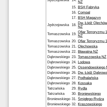
Jędrzejowska
14.
NŻ
15.
BSH Fabryka
16.
Compal
17.
BSH Magazyn
Dw. Łódź Olechów
Jędrzejowska
18.
NŻ
Ofiar Terroryzmu 
Tomaszowska
19.
NŻ
Tomaszowska
20.
Ofiar Terroryzmu 
Tomaszowska
21.
Olechowska
Tomaszowska
22.
Bławatna NŻ
Dąbrowskiego
23.
Tomaszowska NŻ
Dąbrowskiego
24.
Lodowa
Dąbrowskiego
25.
Ossendowskiego 
Dąbrowskiego
26.
Dw. Łódź Dąbrow
Dąbrowskiego
27.
Podhalańska
Dąbrowskiego
28.
Kossaka
Tatrzańska
29.
Rydla
Tatrzańska
30.
Broniewskiego
Broniewskiego
31.
Śmigłego-Rydza
Broniewskiego
32.
Kraszewskiego