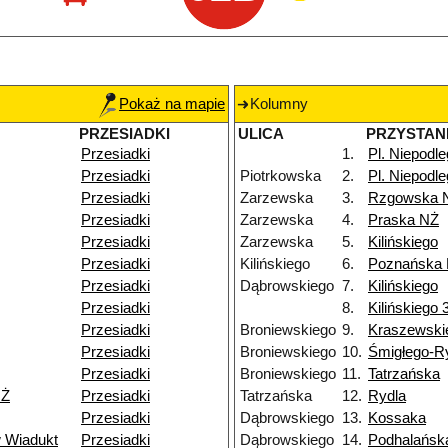
Pokaż na mapie
Kolumny
PRZESIADKI
ULICA
PRZYSTAN
Przesiadki
1.
Pl. Niepodle
Przesiadki
Piotrkowska
2.
Pl. Niepodle
Przesiadki
Zarzewska
3.
Rzgowska 
Przesiadki
Zarzewska
4.
Praska NŻ
Przesiadki
Zarzewska
5.
Kilińskiego
Przesiadki
Kilińskiego
6.
Poznańska
Przesiadki
Dąbrowskiego
7.
Kilińskiego
Przesiadki
8.
Kilińskiego 
Przesiadki
Broniewskiego
9.
Kraszewski
Przesiadki
Broniewskiego
10.
Śmigłego-R
Przesiadki
Broniewskiego
11.
Tatrzańska
NŻ
Przesiadki
Tatrzańska
12.
Rydla
Przesiadki
Dąbrowskiego
13.
Kossaka
 Wiadukt
Przesiadki
Dąbrowskiego
14.
Podhalańsk