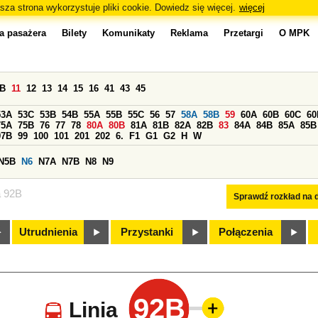
sza strona wykorzystuje pliki cookie. Dowiedz się więcej.
więcej
a pasażera
Bilety
Komunikaty
Reklama
Przetargi
O MPK
0B
11
12
13
14
15
16
41
43
45
53A
53C
53B
54B
55A
55B
55C
56
57
58A
58B
59
60A
60B
60C
60
75A
75B
76
77
78
80A
80B
81A
81B
82A
82B
83
84A
84B
85A
85B
97B
99
100
101
201
202
6.
F1
G1
G2
H
W
N5B
N6
N7A
N7B
N8
N9
a 92B
Sprawdź rozkład na d
Utrudnienia
Przystanki
Połączenia
92B
Linia