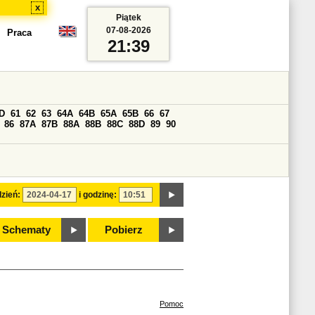
x
Piątek
07-08-2026
Praca
21:39
D
61
62
63
64A
64B
65A
65B
66
67
86
87A
87B
88A
88B
88C
88D
89
90
zień:
i godzinę:
Schematy
Pobierz
Pomoc