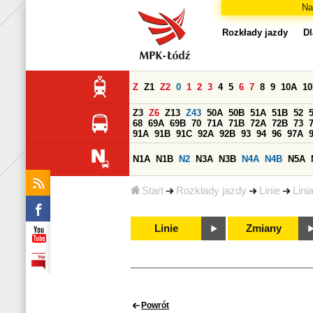
Na
Rozkłady jazdy
Dl
Z
Z1
Z2
0
1
2
3
4
5
6
7
8
9
10A
1
Z3
Z6
Z13
Z43
50A
50B
51A
51B
52
68
69A
69B
70
71A
71B
72A
72B
73
91A
91B
91C
92A
92B
93
94
96
97A
N1A
N1B
N2
N3A
N3B
N4A
N4B
N5A
Start
Rozkłady jazdy
Linie
Lini
Linie
Zmiany
Powrót