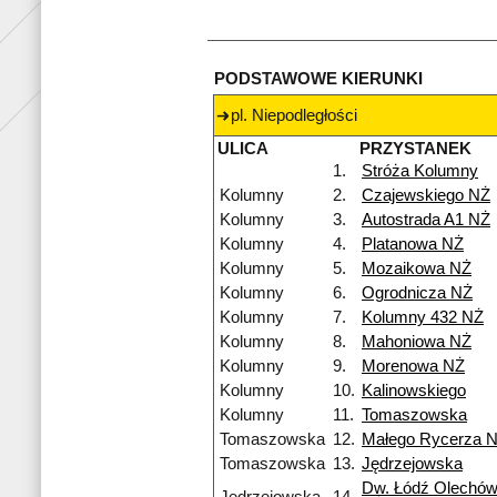
PODSTAWOWE KIERUNKI
pl. Niepodległości
ULICA
PRZYSTANEK
1.
Stróża Kolumny
Kolumny
2.
Czajewskiego NŻ
Kolumny
3.
Autostrada A1 NŻ
Kolumny
4.
Platanowa NŻ
Kolumny
5.
Mozaikowa NŻ
Kolumny
6.
Ogrodnicza NŻ
Kolumny
7.
Kolumny 432 NŻ
Kolumny
8.
Mahoniowa NŻ
Kolumny
9.
Morenowa NŻ
Kolumny
10.
Kalinowskiego
Kolumny
11.
Tomaszowska
Tomaszowska
12.
Małego Rycerza 
Tomaszowska
13.
Jędrzejowska
Dw. Łódź Olechów