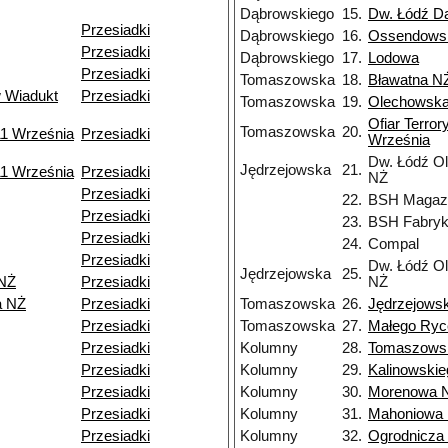
Dąbrowskiego
15.
Dw. Łódź D
Przesiadki
Dąbrowskiego
16.
Ossendows
Przesiadki
Dąbrowskiego
17.
Lodowa
Przesiadki
Tomaszowska
18.
Bławatna N
 Wiadukt
Przesiadki
Tomaszowska
19.
Olechowsk
Ofiar Terro
Tomaszowska
20.
11 Września
Przesiadki
Września
Dw. Łódź O
Jędrzejowska
21.
11 Września
Przesiadki
NŻ
Przesiadki
22.
BSH Magaz
Przesiadki
23.
BSH Fabry
Przesiadki
24.
Compal
Przesiadki
Dw. Łódź O
Jędrzejowska
25.
NŻ
Przesiadki
NŻ
a NŻ
Przesiadki
Tomaszowska
26.
Jędrzejows
Przesiadki
Tomaszowska
27.
Małego Ryc
Przesiadki
Kolumny
28.
Tomaszows
Przesiadki
Kolumny
29.
Kalinowskie
Przesiadki
Kolumny
30.
Morenowa 
Przesiadki
Kolumny
31.
Mahoniowa
Przesiadki
Kolumny
32.
Ogrodnicza