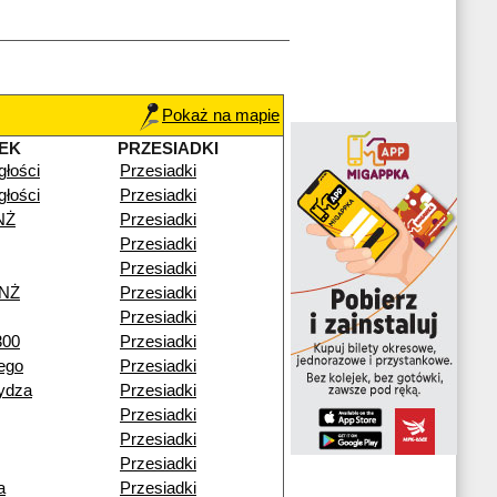
Pokaż na mapie
EK
PRZESIADKI
głości
Przesiadki
głości
Przesiadki
NŻ
Przesiadki
Przesiadki
Przesiadki
 NŻ
Przesiadki
Przesiadki
300
Przesiadki
ego
Przesiadki
ydza
Przesiadki
Przesiadki
Przesiadki
Przesiadki
a
Przesiadki