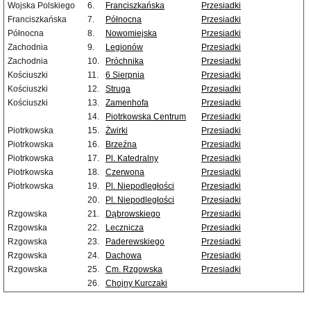
Wojska Polskiego
6.
Franciszkańska
Przesiadki
Franciszkańska
7.
Północna
Przesiadki
Północna
8.
Nowomiejska
Przesiadki
Zachodnia
9.
Legionów
Przesiadki
Zachodnia
10.
Próchnika
Przesiadki
Kościuszki
11.
6 Sierpnia
Przesiadki
Kościuszki
12.
Struga
Przesiadki
Kościuszki
13.
Zamenhofa
Przesiadki
14.
Piotrkowska Centrum
Przesiadki
Piotrkowska
15.
Żwirki
Przesiadki
Piotrkowska
16.
Brzeźna
Przesiadki
Piotrkowska
17.
Pl. Katedralny
Przesiadki
Piotrkowska
18.
Czerwona
Przesiadki
Piotrkowska
19.
Pl. Niepodległości
Przesiadki
20.
Pl. Niepodległości
Przesiadki
Rzgowska
21.
Dąbrowskiego
Przesiadki
Rzgowska
22.
Lecznicza
Przesiadki
Rzgowska
23.
Paderewskiego
Przesiadki
Rzgowska
24.
Dachowa
Przesiadki
Rzgowska
25.
Cm. Rzgowska
Przesiadki
26.
Chojny Kurczaki