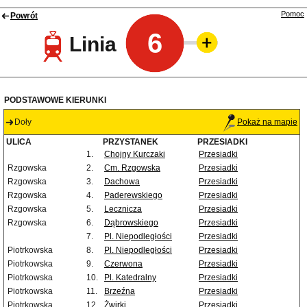
Pomoc
Powrót
6
Linia
PODSTAWOWE KIERUNKI
Doły
Pokaż na mapie
ULICA
PRZYSTANEK
PRZESIADKI
1.
Chojny Kurczaki
Przesiadki
Rzgowska
2.
Cm. Rzgowska
Przesiadki
Rzgowska
3.
Dachowa
Przesiadki
Rzgowska
4.
Paderewskiego
Przesiadki
Rzgowska
5.
Lecznicza
Przesiadki
Rzgowska
6.
Dąbrowskiego
Przesiadki
7.
Pl. Niepodległości
Przesiadki
Piotrkowska
8.
Pl. Niepodległości
Przesiadki
Piotrkowska
9.
Czerwona
Przesiadki
Piotrkowska
10.
Pl. Katedralny
Przesiadki
Piotrkowska
11.
Brzeźna
Przesiadki
Piotrkowska
12.
Żwirki
Przesiadki