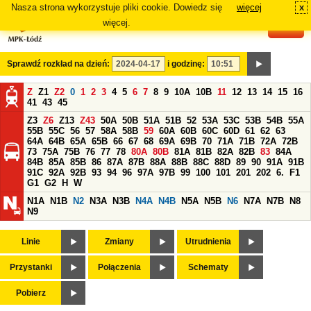
Nasza strona wykorzystuje pliki cookie. Dowiedz się
więcej
x
#
więcej.
Sprawdź rozkład na dzień:
i godzinę:
Z
Z1
Z2
0
1
2
3
4
5
6
7
8
9
10A
10B
11
12
13
14
15
16
41
43
45
Z3
Z6
Z13
Z43
50A
50B
51A
51B
52
53A
53C
53B
54B
55A
55B
55C
56
57
58A
58B
59
60A
60B
60C
60D
61
62
63
64A
64B
65A
65B
66
67
68
69A
69B
70
71A
71B
72A
72B
73
75A
75B
76
77
78
80A
80B
81A
81B
82A
82B
83
84A
84B
85A
85B
86
87A
87B
88A
88B
88C
88D
89
90
91A
91B
91C
92A
92B
93
94
96
97A
97B
99
100
101
201
202
6.
F1
G1
G2
H
W
N1A
N1B
N2
N3A
N3B
N4A
N4B
N5A
N5B
N6
N7A
N7B
N8
N9
Linie
Zmiany
Utrudnienia
Przystanki
Połączenia
Schematy
Pobierz