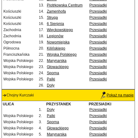
13.
Piotrkowska Centrum
Przesiadki
Kościuszki
14.
Zamenhofa
Przesiadki
Kościuszki
15.
Struga
Przesiadki
Kościuszki
16.
6 Sierpnia
Przesiadki
Zachodnia
17.
Więckowskiego
Przesiadki
Zachodnia
18.
Legionów
Przesiadki
Ogrodowa
19.
Nowomiejska
Przesiadki
Północna
20.
Kilińskiego
Przesiadki
Franciszkańska
21.
Wojska Polskiego
Przesiadki
Wojska Polskiego
22.
Marynarska
Przesiadki
Wojska Polskiego
23.
Głowackiego
Przesiadki
Wojska Polskiego
24.
Sporna
Przesiadki
Wojska Polskiego
25.
Palki
Przesiadki
26.
Doły
Chojny Kurczaki
Pokaż na mapie
ULICA
PRZYSTANEK
PRZESIADKI
1.
Doły
Przesiadki
Wojska Polskiego
2.
Palki
Przesiadki
Wojska Polskiego
3.
Sporna
Przesiadki
Wojska Polskiego
4.
Głowackiego
Przesiadki
Wojska Polskiego
5.
Marynarska
Przesiadki