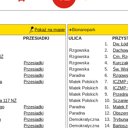
Pokaż na mapie
Bionanopark
K
PRZESIADKI
ULICA
PRZYS
1.
Dw. Łód
Rzgowska
2.
Dacho
NŻ
Rzgowska
3.
Cm. Rz
Przesiadki
Rzgowska
4.
Kurczak
Przesiadki
Rzgowska
5.
Św. Woj
Przesiadki
Paradna
6.
Rzgows
a
Przesiadki
Matek Polskich
7.
ICZMP 
Matek Polskich
8.
ICZMP s
Matek Polskich
9.
Przedni
a 117 NŻ
Matek Polskich
10.
Sczanie
go
Przesiadki
Paradna
11.
Matek P
Przesiadki
Paradna
12.
Obszer
h
Przesiadki
Demokratyczna
13.
Trybuna
Przesiadki
Demokratyczna
14.
Bartos