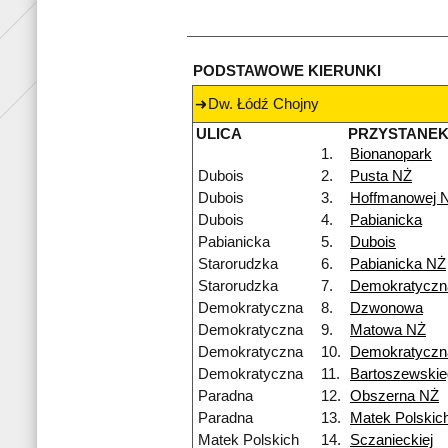
PODSTAWOWE KIERUNKI
Dw. Łódź Chojny
ULICA
PRZYSTANE
1.
Bionanopark
Dubois
2.
Pusta NŻ
Dubois
3.
Hoffmanowej 
Dubois
4.
Pabianicka
Pabianicka
5.
Dubois
Starorudzka
6.
Pabianicka NŻ
Starorudzka
7.
Demokratyczn
Demokratyczna
8.
Dzwonowa
Demokratyczna
9.
Matowa NŻ
Demokratyczna
10.
Demokratyczn
Demokratyczna
11.
Bartoszewskie
Paradna
12.
Obszerna NŻ
Paradna
13.
Matek Polskic
Matek Polskich
14.
Sczanieckiej