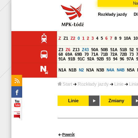
Na
Rozkłady jazdy
Dl
Z
Z1
Z2
0
1
2
3
4
5
6
7
8
9
10A
1
Z3
Z6
Z13
Z43
50A
50B
51A
51B
52
68
69A
69B
70
71A
71B
72A
72B
73
91A
91B
91C
92A
92B
93
94
96
97A
N1A
N1B
N2
N3A
N3B
N4A
N4B
N5A
Start
Rozkłady jazdy
Linie
Lini
Linie
Zmiany
Powrót