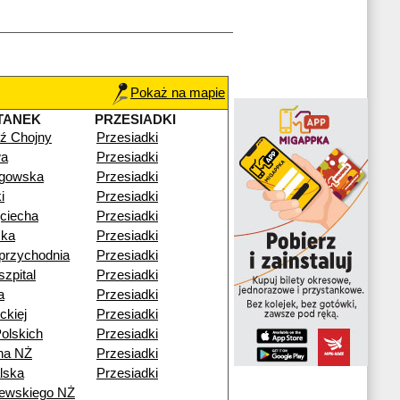
Pokaż na mapie
TANEK
PRZESIADKI
ź Chojny
Przesiadki
wa
Przesiadki
gowska
Przesiadki
i
Przesiadki
ciecha
Przesiadki
ka
Przesiadki
przychodnia
Przesiadki
zpital
Przesiadki
a
Przesiadki
ckiej
Przesiadki
olskich
Przesiadki
na NŻ
Przesiadki
lska
Przesiadki
zewskiego NŻ