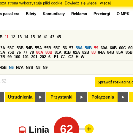
sza strona wykorzystuje pliki cookie. Dowiedz się więcej.
więcej
a pasażera
Bilety
Komunikaty
Reklama
Przetargi
O MPK
0B
11
12
13
14
15
16
41
43
45
53A
53C
53B
54B
55A
55B
55C
56
57
58A
58B
59
60A
60B
60C
60
75A
75B
76
77
78
80A
80B
81A
81B
82A
82B
83
84A
84B
85A
85B
97B
99
100
101
201
202
6.
F1
G1
G2
H
W
N5B
N6
N7A
N7B
N8
N9
a 62
Sprawdź rozkład na d
Utrudnienia
Przystanki
Połączenia
62
Linia