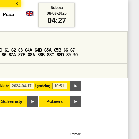
x
Sobota
08-08-2026
Praca
04:27
D
61
62
63
64A
64B
65A
65B
66
67
86
87A
87B
88A
88B
88C
88D
89
90
zień:
i godzinę:
Schematy
Pobierz
Pomoc