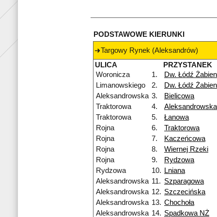
PODSTAWOWE KIERUNKI
Targowy Rynek (Aleksandrów)
ULICA
PRZYSTANEK
Woronicza
1.
Dw. Łódź Żabien
Limanowskiego
2.
Dw. Łódź Żabien
Aleksandrowska
3.
Bielicowa
Traktorowa
4.
Aleksandrowska
Traktorowa
5.
Łanowa
Rojna
6.
Traktorowa
Rojna
7.
Kaczeńcowa
Rojna
8.
Wiernej Rzeki
Rojna
9.
Rydzowa
Rydzowa
10.
Lniana
Aleksandrowska
11.
Szparagowa
Aleksandrowska
12.
Szczecińska
Aleksandrowska
13.
Chochoła
Aleksandrowska
14.
Spadkowa NŻ