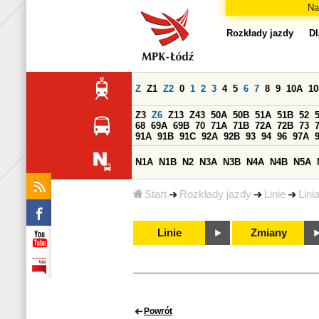
Na
Rozkłady jazdy
Dl
Z
Z1
Z2
0
1
2
3
4
5
6
7
8
9
10A
1
Z3
Z6
Z13
Z43
50A
50B
51A
51B
52
68
69A
69B
70
71A
71B
72A
72B
73
91A
91B
91C
92A
92B
93
94
96
97A
N1A
N1B
N2
N3A
N3B
N4A
N4B
N5A
Start
Rozkłady jazdy
Linie
Lini
Linie
Zmiany
Powrót