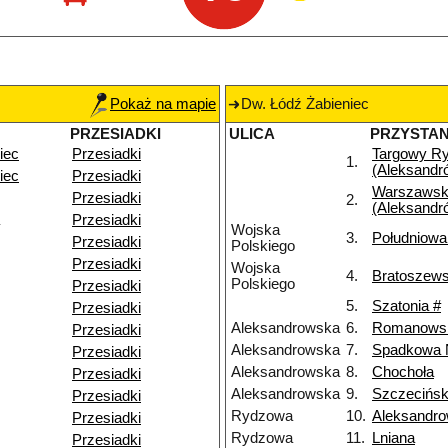
Pokaż na mapie
Dw. Łódź Żabieniec
PRZESIADKI
ULICA
PRZYSTA
iec
Przesiadki
Targowy R
1.
(Aleksandr
iec
Przesiadki
Warszawsk
Przesiadki
2.
(Aleksandr
Przesiadki
Wojska
3.
Południowa
Przesiadki
Polskiego
Przesiadki
Wojska
4.
Bratoszews
Polskiego
Przesiadki
5.
Szatonia #
Przesiadki
Aleksandrowska
6.
Romanows
Przesiadki
Aleksandrowska
7.
Spadkowa
Przesiadki
Aleksandrowska
8.
Chochoła
Przesiadki
Aleksandrowska
9.
Szczecińs
Przesiadki
Rydzowa
10.
Aleksandr
Przesiadki
Rydzowa
11.
Lniana
Przesiadki