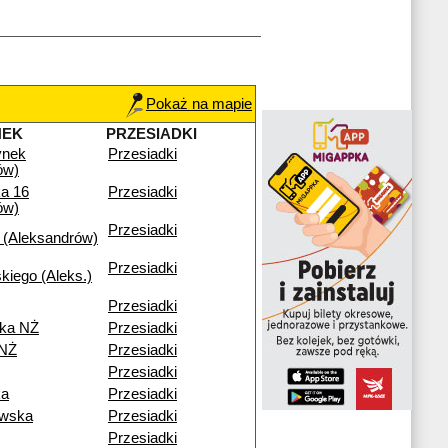
Pokaż na mapie
NEK
PRZESIADKI
ynek
Przesiadki
ów)
a 16
Przesiadki
ów)
Przesiadki
 (Aleksandrów)
Przesiadki
kiego (Aleks.)
Przesiadki
ka NŻ
Przesiadki
 NŻ
Przesiadki
Przesiadki
ka
Przesiadki
owska
Przesiadki
Przesiadki