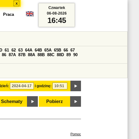
x
Czwartek
06-08-2026
Praca
16:45
D
61
62
63
64A
64B
65A
65B
66
67
86
87A
87B
88A
88B
88C
88D
89
90
zień:
i godzinę:
Schematy
Pobierz
Pomoc