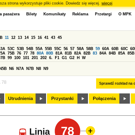
sza strona wykorzystuje pliki cookie. Dowiedz się więcej.
więcej
a pasażera
Bilety
Komunikaty
Reklama
Przetargi
O MPK
0B
11
12
13
14
15
16
41
43
45
53A
53C
53B
54B
55A
55B
55C
56
57
58A
58B
59
60A
60B
60C
60
75A
75B
76
77
78
80A
80B
81A
81B
82A
82B
83
84A
84B
85A
85B
97B
99
100
101
201
202
6.
F1
G1
G2
H
W
N5B
N6
N7A
N7B
N8
N9
a 78
Sprawdź rozkład na d
Utrudnienia
Przystanki
Połączenia
78
Linia