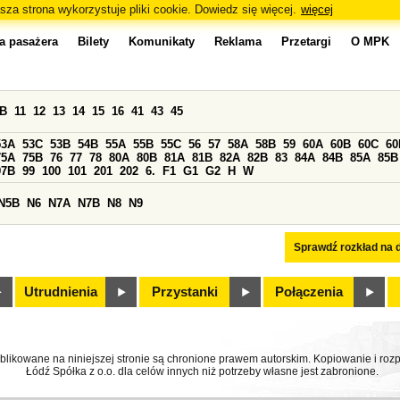
sza strona wykorzystuje pliki cookie. Dowiedz się więcej.
więcej
a pasażera
Bilety
Komunikaty
Reklama
Przetargi
O MPK
0B
11
12
13
14
15
16
41
43
45
53A
53C
53B
54B
55A
55B
55C
56
57
58A
58B
59
60A
60B
60C
60
75A
75B
76
77
78
80A
80B
81A
81B
82A
82B
83
84A
84B
85A
85B
97B
99
100
101
201
202
6.
F1
G1
G2
H
W
N5B
N6
N7A
N7B
N8
N9
Sprawdź rozkład na d
Utrudnienia
Przystanki
Połączenia
ublikowane na niniejszej stronie są chronione prawem autorskim. Kopiowanie i r
Łódź Spółka z o.o. dla celów innych niż potrzeby własne jest zabronione.