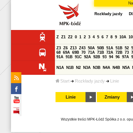
Na
Rozkłady jazdy
Dl
Z
Z1
Z2
0
1
2
3
4
5
6
7
8
9
10A
1
Z3
Z6
Z13
Z43
50A
50B
51A
51B
52
68
69A
69B
70
71A
71B
72A
72B
73
91A
91B
91C
92A
92B
93
94
96
97A
N1A
N1B
N2
N3A
N3B
N4A
N4B
N5A
Start
Rozkłady jazdy
Linie
Linie
Zmiany
Wszystkie treści MPK-Łódź Spółka z o.o. op