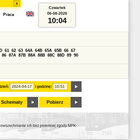
x
Czwartek
06-08-2026
Praca
10:04
D
61
62
63
64A
64B
65A
65B
66
67
86
87A
87B
88A
88B
88C
88D
89
90
zień:
i godzinę:
Schematy
Pobierz
ozpowszechnianie ich bez pisemnej zgody MPK-