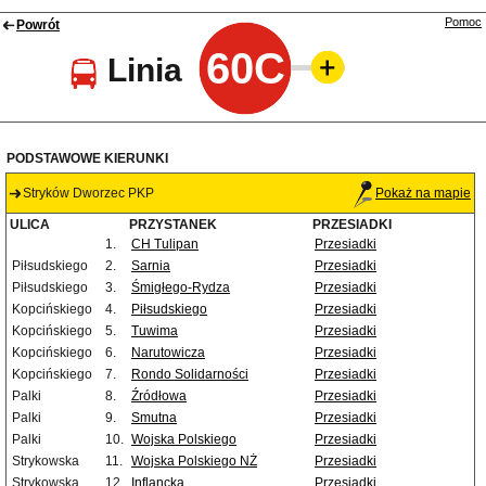
Pomoc
Powrót
60C
Linia
PODSTAWOWE KIERUNKI
Stryków Dworzec PKP
Pokaż na mapie
ULICA
PRZYSTANEK
PRZESIADKI
1.
CH Tulipan
Przesiadki
Piłsudskiego
2.
Sarnia
Przesiadki
Piłsudskiego
3.
Śmigłego-Rydza
Przesiadki
Kopcińskiego
4.
Piłsudskiego
Przesiadki
Kopcińskiego
5.
Tuwima
Przesiadki
Kopcińskiego
6.
Narutowicza
Przesiadki
Kopcińskiego
7.
Rondo Solidarności
Przesiadki
Palki
8.
Źródłowa
Przesiadki
Palki
9.
Smutna
Przesiadki
Palki
10.
Wojska Polskiego
Przesiadki
Strykowska
11.
Wojska Polskiego NŻ
Przesiadki
Strykowska
12.
Inflancka
Przesiadki