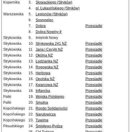
Kopernika
3.
Słowackiego (Stryków)
4.
pl. Łukasińskiego (Stryków)
Warszawska
5.
Legionów (Stryków)
6.
Sosnowiec
7.
Dobra
Przesiadki
8.
Dobra Nowiny #
Strykowska
9.
Imielnik Nowy
Strykowska
10.
Strykowska 241 NŻ
Przesiadki
Strykowska
11.
Jana i Cecylii NŻ
Przesiadki
Strykowska
12.
Okólna NŻ
Przesiadki
Strykowska
13.
Łodzianka NŻ
Przesiadki
Strykowska
14.
Rogowska NŻ
Przesiadki
Strykowska
15.
Herbowa
Przesiadki
Strykowska
16.
Opolska NŻ
Przesiadki
Strykowska
17.
Kwarcowa NŻ
Przesiadki
Strykowska
18.
Inflancka
Przesiadki
Palki
19.
Wojska Polskiego
Przesiadki
Palki
20.
Smutna
Przesiadki
Kopcińskiego
21.
Rondo Solidarności
Przesiadki
Kopcińskiego
22.
Narutowicza
Przesiadki
Kopcińskiego
23.
Tuwima
Przesiadki
Piłsudskiego
24.
Śmigłego-Rydza
Przesiadki