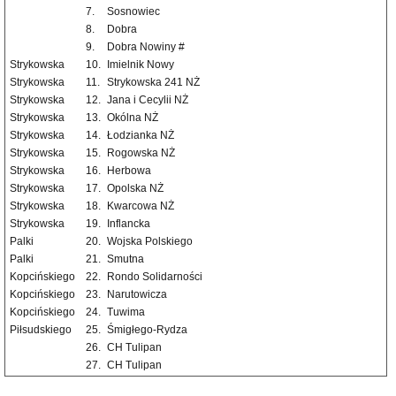
7.
Sosnowiec
8.
Dobra
9.
Dobra Nowiny #
Strykowska
10.
Imielnik Nowy
Strykowska
11.
Strykowska 241 NŻ
Strykowska
12.
Jana i Cecylii NŻ
Strykowska
13.
Okólna NŻ
Strykowska
14.
Łodzianka NŻ
Strykowska
15.
Rogowska NŻ
Strykowska
16.
Herbowa
Strykowska
17.
Opolska NŻ
Strykowska
18.
Kwarcowa NŻ
Strykowska
19.
Inflancka
Palki
20.
Wojska Polskiego
Palki
21.
Smutna
Kopcińskiego
22.
Rondo Solidarności
Kopcińskiego
23.
Narutowicza
Kopcińskiego
24.
Tuwima
Piłsudskiego
25.
Śmigłego-Rydza
26.
CH Tulipan
27.
CH Tulipan