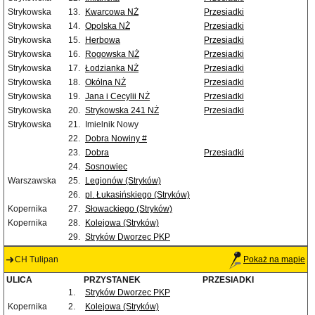
Strykowska
13.
Kwarcowa NŻ
Przesiadki
Strykowska
14.
Opolska NŻ
Przesiadki
Strykowska
15.
Herbowa
Przesiadki
Strykowska
16.
Rogowska NŻ
Przesiadki
Strykowska
17.
Łodzianka NŻ
Przesiadki
Strykowska
18.
Okólna NŻ
Przesiadki
Strykowska
19.
Jana i Cecylii NŻ
Przesiadki
Strykowska
20.
Strykowska 241 NŻ
Przesiadki
Strykowska
21.
Imielnik Nowy
22.
Dobra Nowiny #
23.
Dobra
Przesiadki
24.
Sosnowiec
Warszawska
25.
Legionów (Stryków)
26.
pl. Łukasińskiego (Stryków)
Kopernika
27.
Słowackiego (Stryków)
Kopernika
28.
Kolejowa (Stryków)
29.
Stryków Dworzec PKP
CH Tulipan
Pokaż na mapie
ULICA
PRZYSTANEK
PRZESIADKI
1.
Stryków Dworzec PKP
Kopernika
2.
Kolejowa (Stryków)