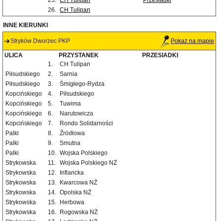
25.
CH Tulipan
Przesiadki
26.
CH Tulipan
INNE KIERUNKI
Stryków Dworzec PKP
Pokaż na mapie
ULICA
PRZYSTANEK
PRZESIADKI
1.
CH Tulipan
Piłsudskiego
2.
Sarnia
Piłsudskiego
3.
Śmigłego-Rydza
Kopcińskiego
4.
Piłsudskiego
Kopcińskiego
5.
Tuwima
Kopcińskiego
6.
Narutowicza
Kopcińskiego
7.
Rondo Solidarności
Palki
8.
Źródłowa
Palki
9.
Smutna
Palki
10.
Wojska Polskiego
Strykowska
11.
Wojska Polskiego NŻ
Strykowska
12.
Inflancka
Strykowska
13.
Kwarcowa NŻ
Strykowska
14.
Opolska NŻ
Strykowska
15.
Herbowa
Strykowska
16.
Rogowska NŻ