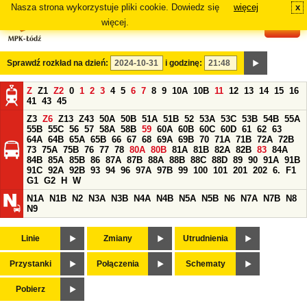
Nasza strona wykorzystuje pliki cookie. Dowiedz się
więcej
x
#
więcej.
Sprawdź rozkład na dzień:
i godzinę:
Z
Z1
Z2
0
1
2
3
4
5
6
7
8
9
10A
10B
11
12
13
14
15
16
41
43
45
Z3
Z6
Z13
Z43
50A
50B
51A
51B
52
53A
53C
53B
54B
55A
55B
55C
56
57
58A
58B
59
60A
60B
60C
60D
61
62
63
64A
64B
65A
65B
66
67
68
69A
69B
70
71A
71B
72A
72B
73
75A
75B
76
77
78
80A
80B
81A
81B
82A
82B
83
84A
84B
85A
85B
86
87A
87B
88A
88B
88C
88D
89
90
91A
91B
91C
92A
92B
93
94
96
97A
97B
99
100
101
201
202
6.
F1
G1
G2
H
W
N1A
N1B
N2
N3A
N3B
N4A
N4B
N5A
N5B
N6
N7A
N7B
N8
N9
Linie
Zmiany
Utrudnienia
Przystanki
Połączenia
Schematy
Pobierz