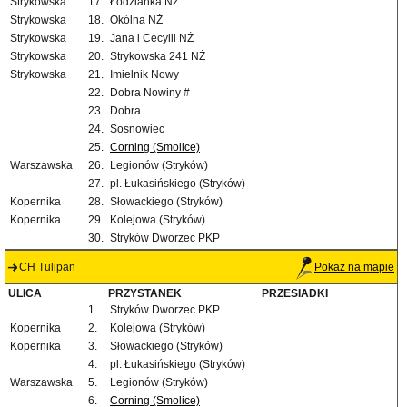
Strykowska
17.
Łodzianka NŻ
Strykowska
18.
Okólna NŻ
Strykowska
19.
Jana i Cecylii NŻ
Strykowska
20.
Strykowska 241 NŻ
Strykowska
21.
Imielnik Nowy
22.
Dobra Nowiny #
23.
Dobra
24.
Sosnowiec
25.
Corning (Smolice)
Warszawska
26.
Legionów (Stryków)
27.
pl. Łukasińskiego (Stryków)
Kopernika
28.
Słowackiego (Stryków)
Kopernika
29.
Kolejowa (Stryków)
30.
Stryków Dworzec PKP
CH Tulipan
Pokaż na mapie
ULICA
PRZYSTANEK
PRZESIADKI
1.
Stryków Dworzec PKP
Kopernika
2.
Kolejowa (Stryków)
Kopernika
3.
Słowackiego (Stryków)
4.
pl. Łukasińskiego (Stryków)
Warszawska
5.
Legionów (Stryków)
6.
Corning (Smolice)