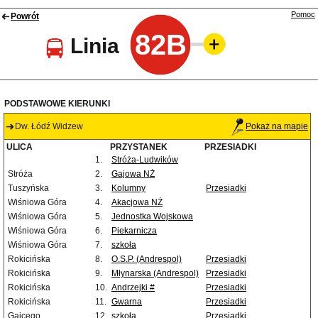
Pomoc
Powrót
82B
Linia
PODSTAWOWE KIERUNKI
Dw. Łódź Widzew
Pokaż na mapie
ULICA
PRZYSTANEK
PRZESIADKI
1.
Stróża-Ludwików
Stróża
2.
Gajowa NŻ
Tuszyńska
3.
Kolumny
Przesiadki
Wiśniowa Góra
4.
Akacjowa NŻ
Wiśniowa Góra
5.
Jednostka Wojskowa
Wiśniowa Góra
6.
Piekarnicza
Wiśniowa Góra
7.
szkoła
Rokicińska
8.
O.S.P. (Andrespol)
Przesiadki
Rokicińska
9.
Młynarska (Andrespol)
Przesiadki
Rokicińska
10.
Andrzejki #
Przesiadki
Rokicińska
11.
Gwarna
Przesiadki
Gajcego
12.
szkoła
Przesiadki