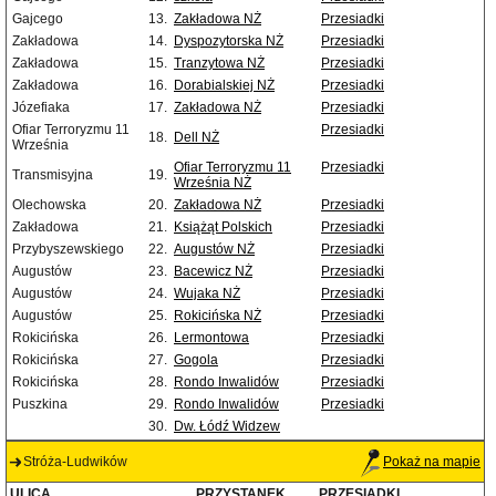
Gajcego
13.
Zakładowa NŻ
Przesiadki
Zakładowa
14.
Dyspozytorska NŻ
Przesiadki
Zakładowa
15.
Tranzytowa NŻ
Przesiadki
Zakładowa
16.
Dorabialskiej NŻ
Przesiadki
Józefiaka
17.
Zakładowa NŻ
Przesiadki
Ofiar Terroryzmu 11
Przesiadki
18.
Dell NŻ
Września
Ofiar Terroryzmu 11
Przesiadki
Transmisyjna
19.
Września NŻ
Olechowska
20.
Zakładowa NŻ
Przesiadki
Zakładowa
21.
Książąt Polskich
Przesiadki
Przybyszewskiego
22.
Augustów NŻ
Przesiadki
Augustów
23.
Bacewicz NŻ
Przesiadki
Augustów
24.
Wujaka NŻ
Przesiadki
Augustów
25.
Rokicińska NŻ
Przesiadki
Rokicińska
26.
Lermontowa
Przesiadki
Rokicińska
27.
Gogola
Przesiadki
Rokicińska
28.
Rondo Inwalidów
Przesiadki
Puszkina
29.
Rondo Inwalidów
Przesiadki
30.
Dw. Łódź Widzew
Stróża-Ludwików
Pokaż na mapie
ULICA
PRZYSTANEK
PRZESIADKI