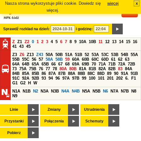
Nasza strona wykorzystuje pliki cookie. Dowiedz się
więcej
x
#
więcej.
Sprawdź rozkład na dzień:
i godzinę:
Z
Z1
Z2
0
1
2
3
4
5
6
7
8
9
10A
10B
11
12
13
14
15
16
41
43
45
Z3
Z6
Z13
Z43
50A
50B
51A
51B
52
53A
53C
53B
54B
55A
55B
55C
56
57
58A
58B
59
60A
60B
60C
60D
61
62
63
64A
64B
65A
65B
66
67
68
69A
69B
70
71A
71B
72A
72B
73
75A
75B
76
77
78
80A
80B
81A
81B
82A
82B
83
84A
84B
85A
85B
86
87A
87B
88A
88B
88C
88D
89
90
91A
91B
91C
92A
92B
93
94
96
97A
97B
99
100
101
201
202
6.
F1
G1
G2
H
W
N1A
N1B
N2
N3A
N3B
N4A
N4B
N5A
N5B
N6
N7A
N7B
N8
N9
Linie
Zmiany
Utrudnienia
Przystanki
Połączenia
Schematy
Pobierz