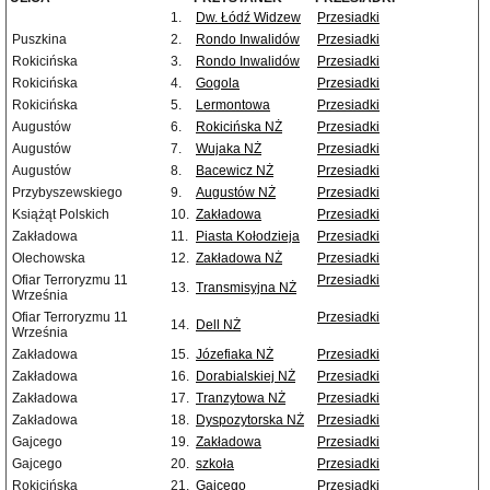
1.
Dw. Łódź Widzew
Przesiadki
Puszkina
2.
Rondo Inwalidów
Przesiadki
Rokicińska
3.
Rondo Inwalidów
Przesiadki
Rokicińska
4.
Gogola
Przesiadki
Rokicińska
5.
Lermontowa
Przesiadki
Augustów
6.
Rokicińska NŻ
Przesiadki
Augustów
7.
Wujaka NŻ
Przesiadki
Augustów
8.
Bacewicz NŻ
Przesiadki
Przybyszewskiego
9.
Augustów NŻ
Przesiadki
Książąt Polskich
10.
Zakładowa
Przesiadki
Zakładowa
11.
Piasta Kołodzieja
Przesiadki
Olechowska
12.
Zakładowa NŻ
Przesiadki
Ofiar Terroryzmu 11
Przesiadki
13.
Transmisyjna NŻ
Września
Ofiar Terroryzmu 11
Przesiadki
14.
Dell NŻ
Września
Zakładowa
15.
Józefiaka NŻ
Przesiadki
Zakładowa
16.
Dorabialskiej NŻ
Przesiadki
Zakładowa
17.
Tranzytowa NŻ
Przesiadki
Zakładowa
18.
Dyspozytorska NŻ
Przesiadki
Gajcego
19.
Zakładowa
Przesiadki
Gajcego
20.
szkoła
Przesiadki
Rokicińska
21.
Gajcego
Przesiadki