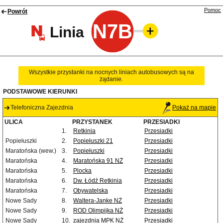
Pomoc
Powrót
N7B
Linia
Wszystkie przystanki na nocnych liniach autobusowych są na
żądanie.
PODSTAWOWE KIERUNKI
Telefoniczna Zajezdnia
Pokaż na mapie
ULICA
PRZYSTANEK
PRZESIADKI
1.
Retkinia
Przesiadki
Popiełuszki
2.
Popiełuszki 21
Przesiadki
Maratońska (wew.)
3.
Popiełuszki
Przesiadki
Maratońska
4.
Maratońska 91 NŻ
Przesiadki
Maratońska
5.
Plocka
Przesiadki
Maratońska
6.
Dw. Łódź Retkinia
Przesiadki
Maratońska
7.
Obywatelska
Przesiadki
Nowe Sady
8.
Waltera-Janke NŻ
Przesiadki
Nowe Sady
9.
ROD Olimpijka NŻ
Przesiadki
Nowe Sady
10.
zajezdnia MPK NŻ
Przesiadki