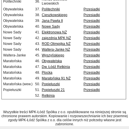
Politechniki
36.
Lwowskich
Obywatelska
37.
Politechniki
Przesiadki
Obywatelska
38.
Cieszkowskiego
Przesiadki
Obywatelska
39.
Jana Pawła II
Przesiadki
Obywatelska
40.
Nowe Sady
Przesiadki
Nowe Sady
41.
Elektronowa NŻ
Przesiadki
Nowe Sady
42.
zajezdnia MPK NŻ
Przesiadki
Nowe Sady
43.
ROD Olimpijka NŻ
Przesiadki
Nowe Sady
44.
Waltera-Janke NŻ
Przesiadki
Waltera-Janke
45.
Wyszyńskiego
Przesiadki
Maratońska
46.
Obywatelska
Przesiadki
Maratońska
47.
Dw. Łódź Retkinia
Przesiadki
Maratońska
48.
Plocka
Przesiadki
Maratońska
49.
Maratońska 91 NŻ
Przesiadki
Maratońska (wew.)
50.
Popiełuszki
Przesiadki
Popiełuszki
51.
Popiełuszki 21
Przesiadki
52.
Retkinia
Wszystkie treści MPK-Łódź Spółka z o.o. opublikowane na niniejszej stronie są
chronione prawem autorskim. Kopiowanie i rozpowszechnianie ich bez pisemnej
zgody MPK-Łódź Spółka z o.o. dla celów innych niż potrzeby własne jest
zabronione.