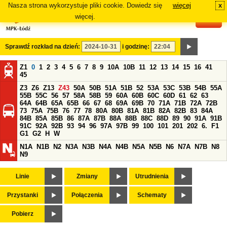
Nasza strona wykorzystuje pliki cookie. Dowiedz się
więcej
x
#
więcej.
Sprawdź rozkład na dzień:
i godzinę:
Z1
0
1
2
3
4
5
6
7
8
9
10A
10B
11
12
13
14
15
16
41
45
Z3
Z6
Z13
Z43
50A
50B
51A
51B
52
53A
53C
53B
54B
55A
55B
55C
56
57
58A
58B
59
60A
60B
60C
60D
61
62
63
64A
64B
65A
65B
66
67
68
69A
69B
70
71A
71B
72A
72B
73
75A
75B
76
77
78
80A
80B
81A
81B
82A
82B
83
84A
84B
85A
85B
86
87A
87B
88A
88B
88C
88D
89
90
91A
91B
91C
92A
92B
93
94
96
97A
97B
99
100
101
201
202
6.
F1
G1
G2
H
W
N1A
N1B
N2
N3A
N3B
N4A
N4B
N5A
N5B
N6
N7A
N7B
N8
N9
Linie
Zmiany
Utrudnienia
Przystanki
Połączenia
Schematy
Pobierz