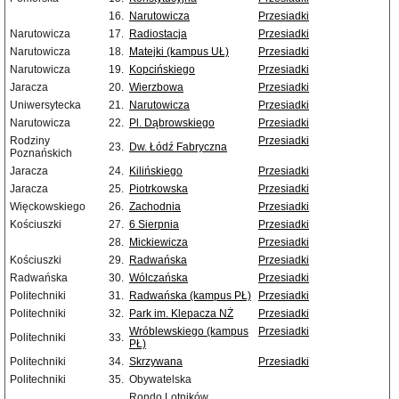
16.
Narutowicza
Przesiadki
Narutowicza
17.
Radiostacja
Przesiadki
Narutowicza
18.
Matejki (kampus UŁ)
Przesiadki
Narutowicza
19.
Kopcińskiego
Przesiadki
Jaracza
20.
Wierzbowa
Przesiadki
Uniwersytecka
21.
Narutowicza
Przesiadki
Narutowicza
22.
Pl. Dąbrowskiego
Przesiadki
Rodziny
Przesiadki
23.
Dw. Łódź Fabryczna
Poznańskich
Jaracza
24.
Kilińskiego
Przesiadki
Jaracza
25.
Piotrkowska
Przesiadki
Więckowskiego
26.
Zachodnia
Przesiadki
Kościuszki
27.
6 Sierpnia
Przesiadki
28.
Mickiewicza
Przesiadki
Kościuszki
29.
Radwańska
Przesiadki
Radwańska
30.
Wólczańska
Przesiadki
Politechniki
31.
Radwańska (kampus PŁ)
Przesiadki
Politechniki
32.
Park im. Klepacza NŻ
Przesiadki
Wróblewskiego (kampus
Przesiadki
Politechniki
33.
PŁ)
Politechniki
34.
Skrzywana
Przesiadki
Politechniki
35.
Obywatelska
Rondo Lotników