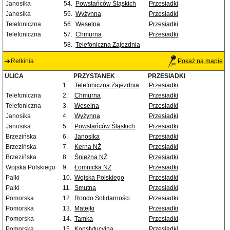
Janosika
54.
Powstańców Śląskich
Przesiadki
Janosika
55.
Wyżynna
Przesiadki
Telefoniczna
56.
Weselna
Przesiadki
Telefoniczna
57.
Chmurna
Przesiadki
58.
Telefoniczna Zajezdnia
Retkinia
Pokaż na mapie
ULICA
PRZYSTANEK
PRZESIADKI
1.
Telefoniczna Zajezdnia
Przesiadki
Telefoniczna
2.
Chmurna
Przesiadki
Telefoniczna
3.
Weselna
Przesiadki
Janosika
4.
Wyżynna
Przesiadki
Janosika
5.
Powstańców Śląskich
Przesiadki
Brzezińska
6.
Janosika
Przesiadki
Brzezińska
7.
Kerna NŻ
Przesiadki
Brzezińska
8.
Śnieżna NŻ
Przesiadki
Wojska Polskiego
9.
Łomnicka NŻ
Przesiadki
Palki
10.
Wojska Polskiego
Przesiadki
Palki
11.
Smutna
Przesiadki
Pomorska
12.
Rondo Solidarności
Przesiadki
Pomorska
13.
Matejki
Przesiadki
Pomorska
14.
Tamka
Przesiadki
Pomorska
15.
Konstytucyjna
Przesiadki