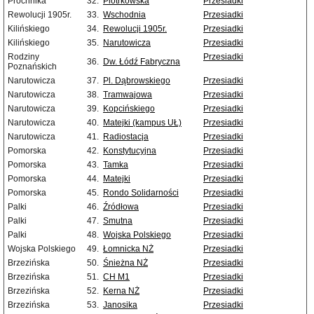
Próchnika
32.
Piotrkowska
Przesiadki
Rewolucji 1905r.
33.
Wschodnia
Przesiadki
Kilińskiego
34.
Rewolucji 1905r.
Przesiadki
Kilińskiego
35.
Narutowicza
Przesiadki
Rodziny
Przesiadki
36.
Dw. Łódź Fabryczna
Poznańskich
Narutowicza
37.
Pl. Dąbrowskiego
Przesiadki
Narutowicza
38.
Tramwajowa
Przesiadki
Narutowicza
39.
Kopcińskiego
Przesiadki
Narutowicza
40.
Matejki (kampus UŁ)
Przesiadki
Narutowicza
41.
Radiostacja
Przesiadki
Pomorska
42.
Konstytucyjna
Przesiadki
Pomorska
43.
Tamka
Przesiadki
Pomorska
44.
Matejki
Przesiadki
Pomorska
45.
Rondo Solidarności
Przesiadki
Palki
46.
Źródłowa
Przesiadki
Palki
47.
Smutna
Przesiadki
Palki
48.
Wojska Polskiego
Przesiadki
Wojska Polskiego
49.
Łomnicka NŻ
Przesiadki
Brzezińska
50.
Śnieżna NŻ
Przesiadki
Brzezińska
51.
CH M1
Przesiadki
Brzezińska
52.
Kerna NŻ
Przesiadki
Brzezińska
53.
Janosika
Przesiadki