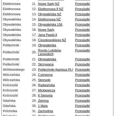
Elektronowa
11.
Nowe Sady NŻ
Przesiadki
Elektronowa
12.
Elektronowa 8 NŻ
Przesiadki
Elektronowa
13.
Obywatelska NŻ
Przesiadki
Obywatelska
14.
Elektronowa NŻ
Przesiadki
Obywatelska
15.
Obywatelska 106
Przesiadki
Obywatelska
16.
Nowe Sady
Przesiadki
Obywatelska
17.
Jana Pawła II
Przesiadki
Obywatelska
18.
Cieszkowskiego NŻ
Przesiadki
Politechniki
19.
Obywatelska
Przesiadki
Rondo Lotników
Przesiadki
Politechniki
20.
Lwowskich
Politechniki
21.
Obywatelska
Przesiadki
Politechniki
22.
Skrzywana
Przesiadki
Wróblewskiego
23.
Politechniki (kampus PŁ)
Przesiadki
Wólczańska
24.
Czerwona
Przesiadki
Wólczańska
25.
Skorupki
Przesiadki
Kościuszki
26.
Radwańska
Przesiadki
Kościuszki
27.
Mickiewicza
Przesiadki
Kościuszki
28.
6 Sierpnia
Przesiadki
Gdańska
29.
Zielona
Przesiadki
Gdańska
30.
1 Maja
Przesiadki
Próchnika
31.
Zachodnia
Przesiadki