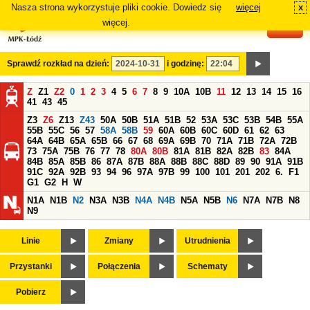
Nasza strona wykorzystuje pliki cookie. Dowiedz się
więcej
x
#
więcej.
Sprawdź rozkład na dzień:
i godzinę:
Z
Z1
Z2
0
1
2
3
4
5
6
7
8
9
10A
10B
11
12
13
14
15
16
41
43
45
Z3
Z6
Z13
Z43
50A
50B
51A
51B
52
53A
53C
53B
54B
55A
55B
55C
56
57
58A
58B
59
60A
60B
60C
60D
61
62
63
64A
64B
65A
65B
66
67
68
69A
69B
70
71A
71B
72A
72B
73
75A
75B
76
77
78
80A
80B
81A
81B
82A
82B
83
84A
84B
85A
85B
86
87A
87B
88A
88B
88C
88D
89
90
91A
91B
91C
92A
92B
93
94
96
97A
97B
99
100
101
201
202
6.
F1
G1
G2
H
W
N1A
N1B
N2
N3A
N3B
N4A
N4B
N5A
N5B
N6
N7A
N7B
N8
N9
Linie
Zmiany
Utrudnienia
Przystanki
Połączenia
Schematy
Pobierz