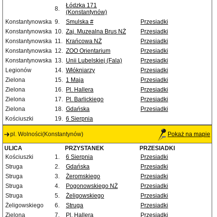
Łódzka 171
8.
(Konstantynów)
Konstantynowska
9.
Smulska #
Przesiadki
Konstantynowska
10.
Zaj. Muzealna Brus NŻ
Przesiadki
Konstantynowska
11.
Krańcowa NŻ
Przesiadki
Konstantynowska
12.
ZOO Orientarium
Przesiadki
Konstantynowska
13.
Unii Lubelskiej (Fala)
Przesiadki
Legionów
14.
Włókniarzy
Przesiadki
Zielona
15.
1 Maja
Przesiadki
Zielona
16.
Pl. Hallera
Przesiadki
Zielona
17.
Pl. Barlickiego
Przesiadki
Zielona
18.
Gdańska
Przesiadki
Kościuszki
19.
6 Sierpnia
pl. Wolności(Konstantynów)
Pokaż na mapie
ULICA
PRZYSTANEK
PRZESIADKI
Kościuszki
1.
6 Sierpnia
Przesiadki
Struga
2.
Gdańska
Przesiadki
Struga
3.
Żeromskiego
Przesiadki
Struga
4.
Pogonowskiego NŻ
Przesiadki
Struga
5.
Żeligowskiego
Przesiadki
Żeligowskiego
6.
Struga
Przesiadki
Zielona
7.
Pl. Hallera
Przesiadki