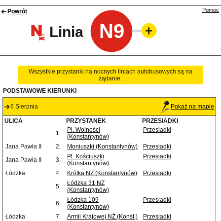
Pomoc
Powrót
N9
Linia
Wszystkie przystanki na nocnych liniach autobusowych są na
żądanie.
PODSTAWOWE KIERUNKI
6 Sierpnia
Pokaż na mapie
ULICA
PRZYSTANEK
PRZESIADKI
Pl. Wolności
Przesiadki
1.
(Konstantynów)
Jana Pawła II
2.
Moniuszki (Konstantynów)
Przesiadki
Pl. Kościuszki
Przesiadki
Jana Pawła II
3.
(Konstantynów)
Łódzka
4.
Krótka NŻ (Konstantynów)
Przesiadki
Łódzka 31 NŻ
5.
(Konstantynów)
Łódzka 109
Przesiadki
6.
(Konstantynów)
Łódzka
7.
Armii Krajowej NŻ (Konst.)
Przesiadki