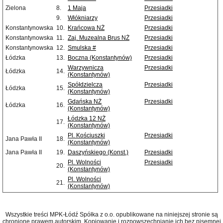
Zielona
8.
1 Maja
Przesiadki
9.
Włókniarzy
Przesiadki
Konstantynowska
10.
Krańcowa NŻ
Przesiadki
Konstantynowska
11.
Zaj. Muzealna Brus NŻ
Przesiadki
Konstantynowska
12.
Smulska #
Przesiadki
Łódzka
13.
Boczna (Konstantynów)
Przesiadki
Warzywnicza
Przesiadki
Łódzka
14.
(Konstantynów)
Spółdzielcza
Przesiadki
Łódzka
15.
(Konstantynów)
Gdańska NŻ
Przesiadki
Łódzka
16.
(Konstantynów)
Łódzka 12 NŻ
17.
(Konstantynów)
Pl. Kościuszki
Przesiadki
Jana Pawła II
18.
(Konstantynów)
Jana Pawła II
19.
Daszyńskiego (Konst.)
Przesiadki
Pl. Wolności
Przesiadki
20.
(Konstantynów)
Pl. Wolności
21.
(Konstantynów)
Wszystkie treści MPK-Łódź Spółka z o.o. opublikowane na niniejszej stronie są
chronione prawem autorskim. Kopiowanie i rozpowszechnianie ich bez pisemnej