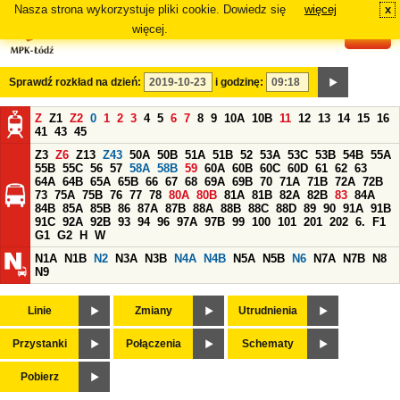
Nasza strona wykorzystuje pliki cookie. Dowiedz się
więcej
x
#
więcej.
Sprawdź rozkład na dzień:
i godzinę:
Z
Z1
Z2
0
1
2
3
4
5
6
7
8
9
10A
10B
11
12
13
14
15
16
41
43
45
Z3
Z6
Z13
Z43
50A
50B
51A
51B
52
53A
53C
53B
54B
55A
55B
55C
56
57
58A
58B
59
60A
60B
60C
60D
61
62
63
64A
64B
65A
65B
66
67
68
69A
69B
70
71A
71B
72A
72B
73
75A
75B
76
77
78
80A
80B
81A
81B
82A
82B
83
84A
84B
85A
85B
86
87A
87B
88A
88B
88C
88D
89
90
91A
91B
91C
92A
92B
93
94
96
97A
97B
99
100
101
201
202
6.
F1
G1
G2
H
W
N1A
N1B
N2
N3A
N3B
N4A
N4B
N5A
N5B
N6
N7A
N7B
N8
N9
Linie
Zmiany
Utrudnienia
Przystanki
Połączenia
Schematy
Pobierz