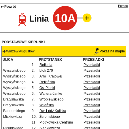
Pomoc
Powrót
10A
Linia
PODSTAWOWE KIERUNKI
Widzew Augustów
Pokaż na mapie
ULICA
PRZYSTANEK
PRZESIADKI
1.
Retkinia
Przesiadki
Wyszyńskiego
2.
blok 270
Przesiadki
Wyszyńskiego
3.
Armii Krajowej
Przesiadki
Wyszyńskiego
4.
Retkińska
Przesiadki
Wyszyńskiego
5.
Os. Piaski
Przesiadki
Wyszyńskiego
6.
Waltera-Janke
Przesiadki
Bratysławska
7.
Wróblewskiego
Przesiadki
Bratysławska
8.
Wileńska
Przesiadki
Bandurskiego
9.
Dw. Łódź Kaliska
Przesiadki
Mickiewicza
10.
Żeromskiego
Przesiadki
11.
Piotrkowska Centrum
Przesiadki
Piłsudskiego
12.
Sienkiewicza
Przesiadki