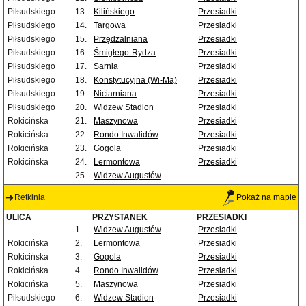
Piłsudskiego
13.
Kilińskiego
Przesiadki
Piłsudskiego
14.
Targowa
Przesiadki
Piłsudskiego
15.
Przędzalniana
Przesiadki
Piłsudskiego
16.
Śmigłego-Rydza
Przesiadki
Piłsudskiego
17.
Sarnia
Przesiadki
Piłsudskiego
18.
Konstytucyjna (Wi-Ma)
Przesiadki
Piłsudskiego
19.
Niciarniana
Przesiadki
Piłsudskiego
20.
Widzew Stadion
Przesiadki
Rokicińska
21.
Maszynowa
Przesiadki
Rokicińska
22.
Rondo Inwalidów
Przesiadki
Rokicińska
23.
Gogola
Przesiadki
Rokicińska
24.
Lermontowa
Przesiadki
25.
Widzew Augustów
Retkinia
Pokaż na mapie
ULICA
PRZYSTANEK
PRZESIADKI
1.
Widzew Augustów
Przesiadki
Rokicińska
2.
Lermontowa
Przesiadki
Rokicińska
3.
Gogola
Przesiadki
Rokicińska
4.
Rondo Inwalidów
Przesiadki
Rokicińska
5.
Maszynowa
Przesiadki
Piłsudskiego
6.
Widzew Stadion
Przesiadki