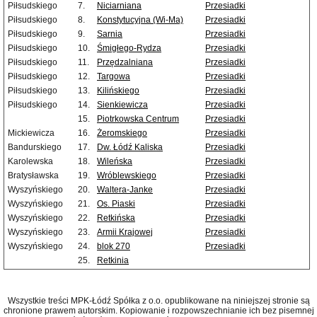
Piłsudskiego
7.
Niciarniana
Przesiadki
Piłsudskiego
8.
Konstytucyjna (Wi-Ma)
Przesiadki
Piłsudskiego
9.
Sarnia
Przesiadki
Piłsudskiego
10.
Śmigłego-Rydza
Przesiadki
Piłsudskiego
11.
Przędzalniana
Przesiadki
Piłsudskiego
12.
Targowa
Przesiadki
Piłsudskiego
13.
Kilińskiego
Przesiadki
Piłsudskiego
14.
Sienkiewicza
Przesiadki
15.
Piotrkowska Centrum
Przesiadki
Mickiewicza
16.
Żeromskiego
Przesiadki
Bandurskiego
17.
Dw. Łódź Kaliska
Przesiadki
Karolewska
18.
Wileńska
Przesiadki
Bratysławska
19.
Wróblewskiego
Przesiadki
Wyszyńskiego
20.
Waltera-Janke
Przesiadki
Wyszyńskiego
21.
Os. Piaski
Przesiadki
Wyszyńskiego
22.
Retkińska
Przesiadki
Wyszyńskiego
23.
Armii Krajowej
Przesiadki
Wyszyńskiego
24.
blok 270
Przesiadki
25.
Retkinia
Wszystkie treści MPK-Łódź Spółka z o.o. opublikowane na niniejszej stronie są
chronione prawem autorskim. Kopiowanie i rozpowszechnianie ich bez pisemnej