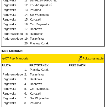
Rzgowska
11.
Bartoszewskiego NŻ
Rzgowska
12.
ICZMP szpital NŻ
Rzgowska
13.
Paradna
Rzgowska
14.
Św. Wojciecha
Rzgowska
15.
Kurczaki
Rzgowska
16.
Cm. Rzgowska
Rzgowska
17.
Dachowa
Paderewskiego
18.
Rzgowska
Paderewskiego
19.
Tuszyńska
20.
Piastów Kurak
INNE KIERUNKI
CT Ptak Mandoria
Pokaż na mapie
ULICA
PRZYSTANEK
PRZESIADKI
1.
Piastów Kurak
Paderewskiego
2.
Tuszyńska
Rzgowska
3.
Bankowa
Rzgowska
4.
Dachowa
Rzgowska
5.
Cm. Rzgowska
Rzgowska
6.
Kurczaki
Rzgowska
7.
Św. Wojciecha
Rzgowska
8.
Paradna