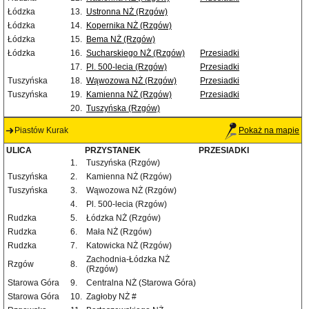
Łódzka
13.
Ustronna NŻ (Rzgów)
Łódzka
14.
Kopernika NŻ (Rzgów)
Łódzka
15.
Bema NŻ (Rzgów)
Łódzka
16.
Sucharskiego NŻ (Rzgów)
Przesiadki
17.
Pl. 500-lecia (Rzgów)
Przesiadki
Tuszyńska
18.
Wąwozowa NŻ (Rzgów)
Przesiadki
Tuszyńska
19.
Kamienna NŻ (Rzgów)
Przesiadki
20.
Tuszyńska (Rzgów)
Piastów Kurak
Pokaż na mapie
ULICA
PRZYSTANEK
PRZESIADKI
1.
Tuszyńska (Rzgów)
Tuszyńska
2.
Kamienna NŻ (Rzgów)
Tuszyńska
3.
Wąwozowa NŻ (Rzgów)
4.
Pl. 500-lecia (Rzgów)
Rudzka
5.
Łódzka NŻ (Rzgów)
Rudzka
6.
Mała NŻ (Rzgów)
Rudzka
7.
Katowicka NŻ (Rzgów)
Zachodnia-Łódzka NŻ
Rzgów
8.
(Rzgów)
Starowa Góra
9.
Centralna NŻ (Starowa Góra)
Starowa Góra
10.
Zagłoby NŻ #