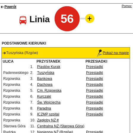
Pomoc
Powrót
56
Linia
PODSTAWOWE KIERUNKI
Tuszyńska (Rzgów)
Pokaż na mapie
ULICA
PRZYSTANEK
PRZESIADKI
1.
Piastów Kurak
Przesiadki
Paderewskiego
2.
Tuszyńska
Przesiadki
Rzgowska
3.
Bankowa
Przesiadki
Rzgowska
4.
Dachowa
Przesiadki
Rzgowska
5.
Cm. Rzgowska
Przesiadki
Rzgowska
6.
Kurczaki
Przesiadki
Rzgowska
7.
Św. Wojciecha
Przesiadki
Rzgowska
8.
Paradna
Przesiadki
Rzgowska
9.
ICZMP szpital
Przesiadki
Rzgowska
10.
Zagłoby NŻ #
Starowa Góra
11.
Centralna NŻ (Starowa Góra)
Rudzka
12.
Nasienna NŻ (Rzgów)
Przesiadki