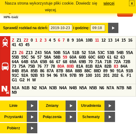
Nasza strona wykorzystuje pliki cookie. Dowiedz się
więcej
x
#
więcej.
Sprawdź rozkład na dzień:
i godzinę:
Z
Z1
Z2
0
1
2
3
4
5
6
7
8
9
10A
10B
11
12
13
14
15
16
41
43
45
Z3
Z6
Z13
Z43
50A
50B
51A
51B
52
53A
53C
53B
54B
55A
55B
55C
56
57
58A
58B
59
60A
60B
60C
60D
61
62
63
64A
64B
65A
65B
66
67
68
69A
69B
70
71A
71B
72A
72B
73
75A
75B
76
77
78
80A
80B
81A
81B
82A
82B
83
84A
84B
85A
85B
86
87A
87B
88A
88B
88C
88D
89
90
91A
91B
91C
92A
92B
93
94
96
97A
97B
99
100
101
201
202
6.
F1
G1
G2
H
W
N1A
N1B
N2
N3A
N3B
N4A
N4B
N5A
N5B
N6
N7A
N7B
N8
N9
Linie
Zmiany
Utrudnienia
Przystanki
Połączenia
Schematy
Pobierz