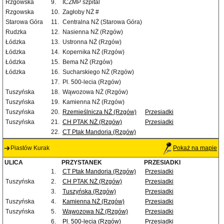
Rzgowska
9.
ICZMP szpital
Rzgowska
10.
Zagłoby NŻ #
Starowa Góra
11.
Centralna NŻ (Starowa Góra)
Rudzka
12.
Nasienna NŻ (Rzgów)
Łódzka
13.
Ustronna NŻ (Rzgów)
Łódzka
14.
Kopernika NŻ (Rzgów)
Łódzka
15.
Bema NŻ (Rzgów)
Łódzka
16.
Sucharskiego NŻ (Rzgów)
17.
Pl. 500-lecia (Rzgów)
Tuszyńska
18.
Wąwozowa NŻ (Rzgów)
Tuszyńska
19.
Kamienna NŻ (Rzgów)
Tuszyńska
20.
Rzemieślnicza NŻ (Rzgów)
Przesiadki
Tuszyńska
21.
CH PTAK NŻ (Rzgów)
Przesiadki
22.
CT Ptak Mandoria (Rzgów)
Piastów Kurak
Pokaż na mapie
ULICA
PRZYSTANEK
PRZESIADKI
1.
CT Ptak Mandoria (Rzgów)
Przesiadki
Tuszyńska
2.
CH PTAK NŻ (Rzgów)
Przesiadki
3.
Tuszyńska (Rzgów)
Przesiadki
Tuszyńska
4.
Kamienna NŻ (Rzgów)
Przesiadki
Tuszyńska
5.
Wąwozowa NŻ (Rzgów)
Przesiadki
6.
Pl. 500-lecia (Rzgów)
Przesiadki