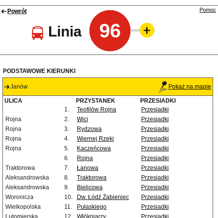
Pomoc
Powrót
96
Linia
PODSTAWOWE KIERUNKI
Janów
Pokaż na mapie
ULICA
PRZYSTANEK
PRZESIADKI
1.
Teofilów Rojna
Przesiadki
Rojna
2.
Wici
Przesiadki
Rojna
3.
Rydzowa
Przesiadki
Rojna
4.
Wiernej Rzeki
Przesiadki
Rojna
5.
Kaczeńcowa
Przesiadki
6.
Rojna
Przesiadki
Traktorowa
7.
Łanowa
Przesiadki
Aleksandrowska
8.
Traktorowa
Przesiadki
Aleksandrowska
9.
Bielicowa
Przesiadki
Woronicza
10.
Dw. Łódź Żabieniec
Przesiadki
Wielkopolska
11.
Pułaskiego
Przesiadki
Lutomierska
12.
Włókniarzy
Przesiadki