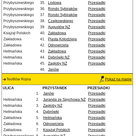
Przybyszewskiego
35.
Lodowa
Przesiadki
Przybyszewskiego
36.
Rondo Sybiraków
Przesiadki
Przybyszewskiego
37.
Rondo Sybiraków
Przesiadki
Przybyszewskiego
38.
Czajkowskiego
Przesiadki
Przybyszewskiego
39.
Augustów NŻ
Przesiadki
Książąt Polskich
40.
Zakładowa
Przesiadki
Zakładowa
41.
Piasta Kołodzieja
Przesiadki
Zakładowa
42.
Odnowiciela
Przesiadki
Hetmańska
43.
Zakładowa
Przesiadki
Hetmańska
44.
Dąbrówki NŻ
Przesiadki
Hetmańska
45.
Zagłoby NŻ
Przesiadki
46.
Janów
Teofilów Rojna
Pokaż na mapie
ULICA
PRZYSTANEK
PRZESIADKI
1.
Janów
Przesiadki
Hetmańska
2.
Juranda ze Spychowa NŻ
Przesiadki
Hetmańska
3.
Zagłoby NŻ
Przesiadki
Hetmańska
4.
Dąbrówki
Przesiadki
Zakładowa
5.
Hetmańska
Przesiadki
Zakładowa
6.
Odnowiciela
Przesiadki
Zakładowa
7.
Książąt Polskich
Przesiadki