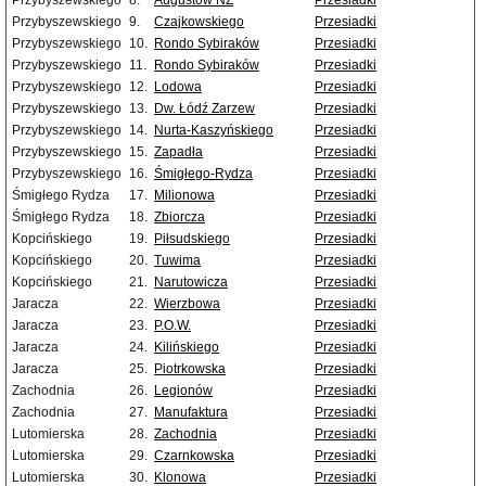
Przybyszewskiego
8.
Augustów NŻ
Przesiadki
Przybyszewskiego
9.
Czajkowskiego
Przesiadki
Przybyszewskiego
10.
Rondo Sybiraków
Przesiadki
Przybyszewskiego
11.
Rondo Sybiraków
Przesiadki
Przybyszewskiego
12.
Lodowa
Przesiadki
Przybyszewskiego
13.
Dw. Łódź Zarzew
Przesiadki
Przybyszewskiego
14.
Nurta-Kaszyńskiego
Przesiadki
Przybyszewskiego
15.
Zapadła
Przesiadki
Przybyszewskiego
16.
Śmigłego-Rydza
Przesiadki
Śmigłego Rydza
17.
Milionowa
Przesiadki
Śmigłego Rydza
18.
Zbiorcza
Przesiadki
Kopcińskiego
19.
Piłsudskiego
Przesiadki
Kopcińskiego
20.
Tuwima
Przesiadki
Kopcińskiego
21.
Narutowicza
Przesiadki
Jaracza
22.
Wierzbowa
Przesiadki
Jaracza
23.
P.O.W.
Przesiadki
Jaracza
24.
Kilińskiego
Przesiadki
Jaracza
25.
Piotrkowska
Przesiadki
Zachodnia
26.
Legionów
Przesiadki
Zachodnia
27.
Manufaktura
Przesiadki
Lutomierska
28.
Zachodnia
Przesiadki
Lutomierska
29.
Czarnkowska
Przesiadki
Lutomierska
30.
Klonowa
Przesiadki