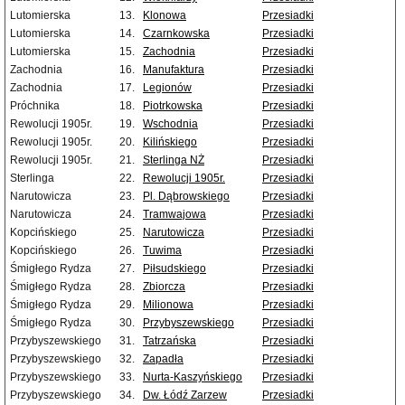
Lutomierska
13.
Klonowa
Przesiadki
Lutomierska
14.
Czarnkowska
Przesiadki
Lutomierska
15.
Zachodnia
Przesiadki
Zachodnia
16.
Manufaktura
Przesiadki
Zachodnia
17.
Legionów
Przesiadki
Próchnika
18.
Piotrkowska
Przesiadki
Rewolucji 1905r.
19.
Wschodnia
Przesiadki
Rewolucji 1905r.
20.
Kilińskiego
Przesiadki
Rewolucji 1905r.
21.
Sterlinga NŻ
Przesiadki
Sterlinga
22.
Rewolucji 1905r.
Przesiadki
Narutowicza
23.
Pl. Dąbrowskiego
Przesiadki
Narutowicza
24.
Tramwajowa
Przesiadki
Kopcińskiego
25.
Narutowicza
Przesiadki
Kopcińskiego
26.
Tuwima
Przesiadki
Śmigłego Rydza
27.
Piłsudskiego
Przesiadki
Śmigłego Rydza
28.
Zbiorcza
Przesiadki
Śmigłego Rydza
29.
Milionowa
Przesiadki
Śmigłego Rydza
30.
Przybyszewskiego
Przesiadki
Przybyszewskiego
31.
Tatrzańska
Przesiadki
Przybyszewskiego
32.
Zapadła
Przesiadki
Przybyszewskiego
33.
Nurta-Kaszyńskiego
Przesiadki
Przybyszewskiego
34.
Dw. Łódź Zarzew
Przesiadki