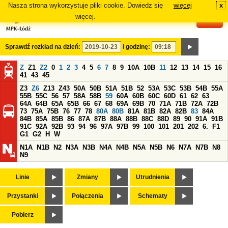
Nasza strona wykorzystuje pliki cookie. Dowiedz się
więcej
x
#
więcej.
Sprawdź rozkład na dzień:
i godzinę:
Z
Z1
Z2
0
1
2
3
4
5
6
7
8
9
10A
10B
11
12
13
14
15
16
41
43
45
Z3
Z6
Z13
Z43
50A
50B
51A
51B
52
53A
53C
53B
54B
55A
55B
55C
56
57
58A
58B
59
60A
60B
60C
60D
61
62
63
64A
64B
65A
65B
66
67
68
69A
69B
70
71A
71B
72A
72B
73
75A
75B
76
77
78
80A
80B
81A
81B
82A
82B
83
84A
84B
85A
85B
86
87A
87B
88A
88B
88C
88D
89
90
91A
91B
91C
92A
92B
93
94
96
97A
97B
99
100
101
201
202
6.
F1
G1
G2
H
W
N1A
N1B
N2
N3A
N3B
N4A
N4B
N5A
N5B
N6
N7A
N7B
N8
N9
Linie
Zmiany
Utrudnienia
Przystanki
Połączenia
Schematy
Pobierz