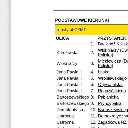
PODSTAWOWE KIERUNKI
Instytut CZMP
ULICA
PRZYSTANEK
1.
Dw. Łódź Kalis
Włókniarzy (Dw.
Karolewska
2.
Kaliska)
Mickiewicza (Dw
Włókniarzy
3.
Kaliska)
Jana Pawła II
4.
Łaska
Jana Pawła II
5.
Wróblewskiego
Jana Pawła II
6.
Obywatelska
Jana Pawła II
7.
Rogozińskiego
Bartoszewskiego
8.
Pabianicka
Bartoszewskiego
9.
Pryncypalna
Demokratyczna
10.
Bartoszewskie
Ustronna
11.
Demokratyczna
Ustronna
12.
Zagadkowa NŻ