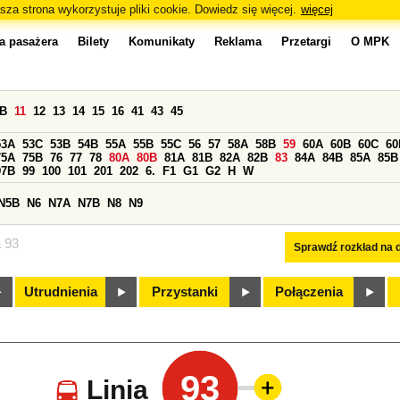
sza strona wykorzystuje pliki cookie. Dowiedz się więcej.
więcej
a pasażera
Bilety
Komunikaty
Reklama
Przetargi
O MPK
0B
11
12
13
14
15
16
41
43
45
53A
53C
53B
54B
55A
55B
55C
56
57
58A
58B
59
60A
60B
60C
60
75A
75B
76
77
78
80A
80B
81A
81B
82A
82B
83
84A
84B
85A
85B
97B
99
100
101
201
202
6.
F1
G1
G2
H
W
N5B
N6
N7A
N7B
N8
N9
a 93
Sprawdź rozkład na d
Utrudnienia
Przystanki
Połączenia
93
Linia