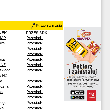
Pokaż na mapie
NEK
PRZESIADKI
CZMP
Przesiadki
ital
Przesiadki
Przesiadki
Przesiadki
ital
Przesiadki
 NŻ
Przesiadki
skiego
Przesiadki
a NŻ
ka
Przesiadki
yczna
Przesiadki
na
Przesiadki
a
Przesiadki
iego
Przesiadki
ka
Przesiadki