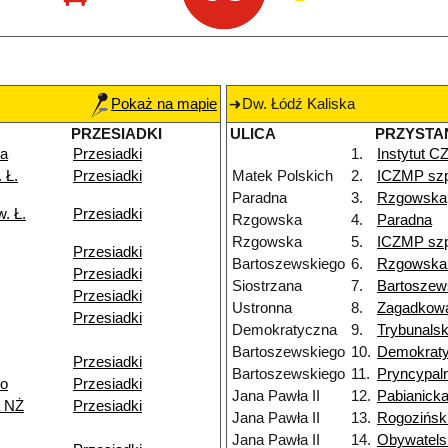
Pokaż na mapie
Dw. Łódź Kaliska
PRZESIADKI
ULICA
PRZYSTA
ka
Przesiadki
1.
Instytut 
 Ł.
Przesiadki
Matek Polskich
2.
ICZMP szp
Paradna
3.
Rzgowska
. Ł.
Przesiadki
Rzgowska
4.
Paradna
Rzgowska
5.
ICZMP szp
Przesiadki
Bartoszewskiego
6.
Rzgowska
Przesiadki
Siostrzana
7.
Bartoszew
Przesiadki
Ustronna
8.
Zagadkow
Przesiadki
Demokratyczna
9.
Trybunals
Bartoszewskiego
10.
Demokrat
Przesiadki
Bartoszewskiego
11.
Pryncypal
go
Przesiadki
Jana Pawła II
12.
Pabianick
 NŻ
Przesiadki
Jana Pawła II
13.
Rogozińsk
Jana Pawła II
14.
Obywatels