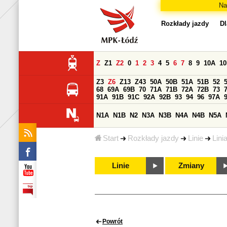
Na
Rozkłady jazdy
Dl
Z
Z1
Z2
0
1
2
3
4
5
6
7
8
9
10A
1
Z3
Z6
Z13
Z43
50A
50B
51A
51B
52
68
69A
69B
70
71A
71B
72A
72B
73
91A
91B
91C
92A
92B
93
94
96
97A
N1A
N1B
N2
N3A
N3B
N4A
N4B
N5A
Start
Rozkłady jazdy
Linie
Lini
Linie
Zmiany
Powrót