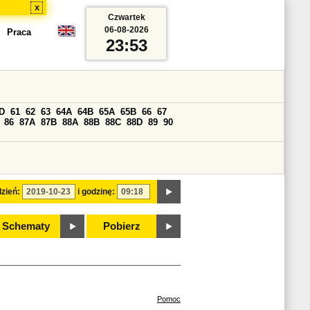
x
Czwartek
06-08-2026
Praca
23:53
D
61
62
63
64A
64B
65A
65B
66
67
86
87A
87B
88A
88B
88C
88D
89
90
zień:
i godzinę:
Schematy
Pobierz
Pomoc