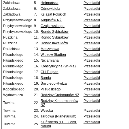
Zakładowa
5.
Hetmańska
Przesiadki
Zakładowa
6.
Odnowiciela
Przesiadki
Zakładowa
7.
Książąt Polskich
Przesiadki
Przybyszewskiego
8.
Augustów NŻ
Przesiadki
Przybyszewskiego
9.
Czajkowskiego
Przesiadki
Przybyszewskiego
10.
Rondo Sybiraków
Przesiadki
Puszkina
11.
Rondo Sybiraków
Przesiadki
Puszkina
12.
Rondo Inwalidów
Przesiadki
Rokicińska
13.
Maszynowa
Przesiadki
Piłsudskiego
14.
Widzew Stadion
Przesiadki
Piłsudskiego
15.
Niciarniana
Przesiadki
Piłsudskiego
16.
Konstytucyjna (Wi-Ma)
Przesiadki
Piłsudskiego
17.
CH Tulipan
Przesiadki
Piłsudskiego
18.
Sarnia
Przesiadki
Piłsudskiego
19.
Śmigłego-Rydza
Przesiadki
Kopcińskiego
20.
Piłsudskiego
Przesiadki
Wydawnicza
21.
Rodziny Grohmanów NŻ
Przesiadki
Rodziny Kindermannów
Przesiadki
Tuwima
22.
NŻ
Tuwima
23.
Wysoka
Przesiadki
Tuwima
24.
Targowa (Planetarium)
Przesiadki
Kilińskiego (EC1 Centr.
Przesiadki
Tuwima
25.
Nauki)