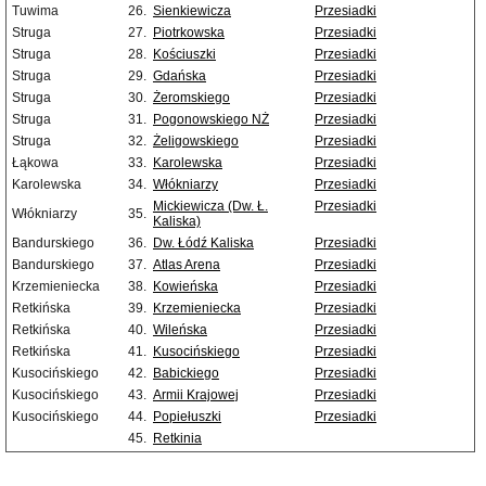
Tuwima
26.
Sienkiewicza
Przesiadki
Struga
27.
Piotrkowska
Przesiadki
Struga
28.
Kościuszki
Przesiadki
Struga
29.
Gdańska
Przesiadki
Struga
30.
Żeromskiego
Przesiadki
Struga
31.
Pogonowskiego NŻ
Przesiadki
Struga
32.
Żeligowskiego
Przesiadki
Łąkowa
33.
Karolewska
Przesiadki
Karolewska
34.
Włókniarzy
Przesiadki
Mickiewicza (Dw. Ł.
Przesiadki
Włókniarzy
35.
Kaliska)
Bandurskiego
36.
Dw. Łódź Kaliska
Przesiadki
Bandurskiego
37.
Atlas Arena
Przesiadki
Krzemieniecka
38.
Kowieńska
Przesiadki
Retkińska
39.
Krzemieniecka
Przesiadki
Retkińska
40.
Wileńska
Przesiadki
Retkińska
41.
Kusocińskiego
Przesiadki
Kusocińskiego
42.
Babickiego
Przesiadki
Kusocińskiego
43.
Armii Krajowej
Przesiadki
Kusocińskiego
44.
Popiełuszki
Przesiadki
45.
Retkinia