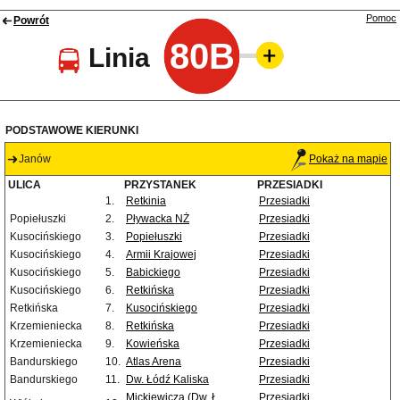
Pomoc
Powrót
80B
Linia
PODSTAWOWE KIERUNKI
Janów
Pokaż na mapie
ULICA
PRZYSTANEK
PRZESIADKI
1.
Retkinia
Przesiadki
Popiełuszki
2.
Pływacka NŻ
Przesiadki
Kusocińskiego
3.
Popiełuszki
Przesiadki
Kusocińskiego
4.
Armii Krajowej
Przesiadki
Kusocińskiego
5.
Babickiego
Przesiadki
Kusocińskiego
6.
Retkińska
Przesiadki
Retkińska
7.
Kusocińskiego
Przesiadki
Krzemieniecka
8.
Retkińska
Przesiadki
Krzemieniecka
9.
Kowieńska
Przesiadki
Bandurskiego
10.
Atlas Arena
Przesiadki
Bandurskiego
11.
Dw. Łódź Kaliska
Przesiadki
Mickiewicza (Dw. Ł.
Przesiadki