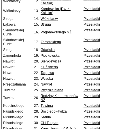
Włókniarzy
12.
Kaliska)
Karolewska (Dw. Ł.
Przesiadki
Włókniarzy
13.
Kaliska)
Struga
14.
Włókniarzy
Przesiadki
Łąkowa
15.
Struga
Przesiadki
Skłodowskiej
Przesiadki
16.
Pogonowskiego NŻ
Curie
Skłodowskiej
Przesiadki
17.
Żeromskiego
Curie
Struga
18.
Gdańska
Przesiadki
Zamenhofa
19.
Piotrkowska
Przesiadki
Nawrot
20.
Sienkiewicza
Przesiadki
Nawrot
21.
Kilińskiego
Przesiadki
Nawrot
22.
Targowa
Przesiadki
Nawrot
23.
Wysoka
Przesiadki
Przędzalniana
24.
Nawrot
Przesiadki
Tuwima
25.
Przędzalniana
Przesiadki
Rodziny Kindermannów
Przesiadki
Tuwima
26.
NŻ
Kopcińskiego
27.
Tuwima
Przesiadki
Piłsudskiego
28.
Śmigłego-Rydza
Przesiadki
Piłsudskiego
29.
Sarnia
Przesiadki
Piłsudskiego
30.
CH Tulipan
Przesiadki
Piłsudskiego
31.
Konstytucyjna (Wi-Ma)
Przesiadki