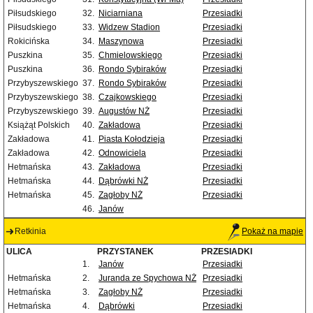
Piłsudskiego
32.
Niciarniana
Przesiadki
Piłsudskiego
33.
Widzew Stadion
Przesiadki
Rokicińska
34.
Maszynowa
Przesiadki
Puszkina
35.
Chmielowskiego
Przesiadki
Puszkina
36.
Rondo Sybiraków
Przesiadki
Przybyszewskiego
37.
Rondo Sybiraków
Przesiadki
Przybyszewskiego
38.
Czajkowskiego
Przesiadki
Przybyszewskiego
39.
Augustów NŻ
Przesiadki
Książąt Polskich
40.
Zakładowa
Przesiadki
Zakładowa
41.
Piasta Kołodzieja
Przesiadki
Zakładowa
42.
Odnowiciela
Przesiadki
Hetmańska
43.
Zakładowa
Przesiadki
Hetmańska
44.
Dąbrówki NŻ
Przesiadki
Hetmańska
45.
Zagłoby NŻ
Przesiadki
46.
Janów
Retkinia
Pokaż na mapie
ULICA
PRZYSTANEK
PRZESIADKI
1.
Janów
Przesiadki
Hetmańska
2.
Juranda ze Spychowa NŻ
Przesiadki
Hetmańska
3.
Zagłoby NŻ
Przesiadki
Hetmańska
4.
Dąbrówki
Przesiadki