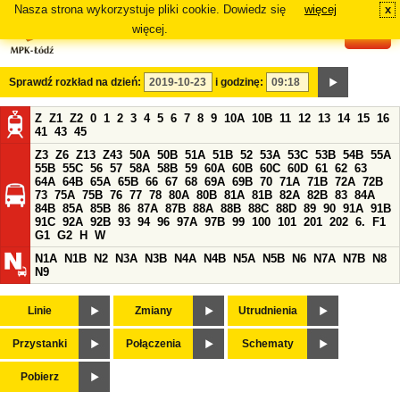
Nasza strona wykorzystuje pliki cookie. Dowiedz się
więcej
x
#
więcej.
Sprawdź rozkład na dzień:
i godzinę:
Z
Z1
Z2
0
1
2
3
4
5
6
7
8
9
10A
10B
11
12
13
14
15
16
41
43
45
Z3
Z6
Z13
Z43
50A
50B
51A
51B
52
53A
53C
53B
54B
55A
55B
55C
56
57
58A
58B
59
60A
60B
60C
60D
61
62
63
64A
64B
65A
65B
66
67
68
69A
69B
70
71A
71B
72A
72B
73
75A
75B
76
77
78
80A
80B
81A
81B
82A
82B
83
84A
84B
85A
85B
86
87A
87B
88A
88B
88C
88D
89
90
91A
91B
91C
92A
92B
93
94
96
97A
97B
99
100
101
201
202
6.
F1
G1
G2
H
W
N1A
N1B
N2
N3A
N3B
N4A
N4B
N5A
N5B
N6
N7A
N7B
N8
N9
Linie
Zmiany
Utrudnienia
Przystanki
Połączenia
Schematy
Pobierz