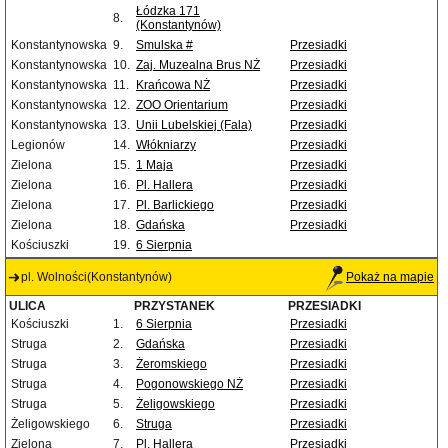
Łódzka 171
8.
(Konstantynów)
Konstantynowska
9.
Smulska #
Przesiadki
Konstantynowska
10.
Zaj. Muzealna Brus NŻ
Przesiadki
Konstantynowska
11.
Krańcowa NŻ
Przesiadki
Konstantynowska
12.
ZOO Orientarium
Przesiadki
Konstantynowska
13.
Unii Lubelskiej (Fala)
Przesiadki
Legionów
14.
Włókniarzy
Przesiadki
Zielona
15.
1 Maja
Przesiadki
Zielona
16.
Pl. Hallera
Przesiadki
Zielona
17.
Pl. Barlickiego
Przesiadki
Zielona
18.
Gdańska
Przesiadki
Kościuszki
19.
6 Sierpnia
pl. Wolności(Konstantynów)
Pokaż na mapie
ULICA
PRZYSTANEK
PRZESIADKI
Kościuszki
1.
6 Sierpnia
Przesiadki
Struga
2.
Gdańska
Przesiadki
Struga
3.
Żeromskiego
Przesiadki
Struga
4.
Pogonowskiego NŻ
Przesiadki
Struga
5.
Żeligowskiego
Przesiadki
Żeligowskiego
6.
Struga
Przesiadki
Zielona
7.
Pl. Hallera
Przesiadki