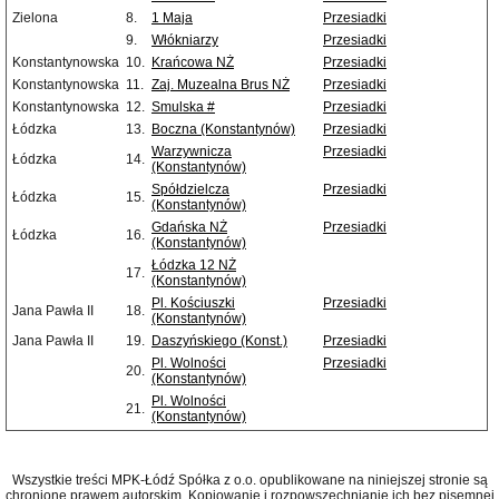
Zielona
8.
1 Maja
Przesiadki
9.
Włókniarzy
Przesiadki
Konstantynowska
10.
Krańcowa NŻ
Przesiadki
Konstantynowska
11.
Zaj. Muzealna Brus NŻ
Przesiadki
Konstantynowska
12.
Smulska #
Przesiadki
Łódzka
13.
Boczna (Konstantynów)
Przesiadki
Warzywnicza
Przesiadki
Łódzka
14.
(Konstantynów)
Spółdzielcza
Przesiadki
Łódzka
15.
(Konstantynów)
Gdańska NŻ
Przesiadki
Łódzka
16.
(Konstantynów)
Łódzka 12 NŻ
17.
(Konstantynów)
Pl. Kościuszki
Przesiadki
Jana Pawła II
18.
(Konstantynów)
Jana Pawła II
19.
Daszyńskiego (Konst.)
Przesiadki
Pl. Wolności
Przesiadki
20.
(Konstantynów)
Pl. Wolności
21.
(Konstantynów)
Wszystkie treści MPK-Łódź Spółka z o.o. opublikowane na niniejszej stronie są
chronione prawem autorskim. Kopiowanie i rozpowszechnianie ich bez pisemnej