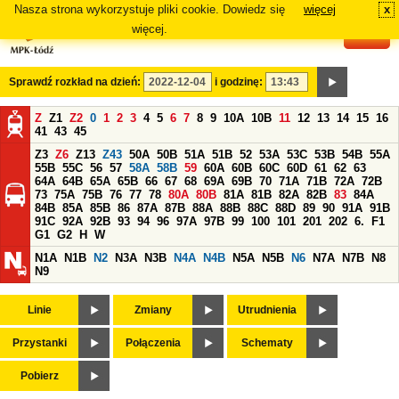
Nasza strona wykorzystuje pliki cookie. Dowiedz się
więcej
x
#
więcej.
Sprawdź rozkład na dzień:
i godzinę:
Z
Z1
Z2
0
1
2
3
4
5
6
7
8
9
10A
10B
11
12
13
14
15
16
41
43
45
Z3
Z6
Z13
Z43
50A
50B
51A
51B
52
53A
53C
53B
54B
55A
55B
55C
56
57
58A
58B
59
60A
60B
60C
60D
61
62
63
64A
64B
65A
65B
66
67
68
69A
69B
70
71A
71B
72A
72B
73
75A
75B
76
77
78
80A
80B
81A
81B
82A
82B
83
84A
84B
85A
85B
86
87A
87B
88A
88B
88C
88D
89
90
91A
91B
91C
92A
92B
93
94
96
97A
97B
99
100
101
201
202
6.
F1
G1
G2
H
W
N1A
N1B
N2
N3A
N3B
N4A
N4B
N5A
N5B
N6
N7A
N7B
N8
N9
Linie
Zmiany
Utrudnienia
Przystanki
Połączenia
Schematy
Pobierz