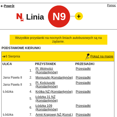
Pomoc
Powrót
N9
Linia
Wszystkie przystanki na nocnych liniach autobusowych są na
żądanie.
PODSTAWOWE KIERUNKI
6 Sierpnia
Pokaż na mapie
ULICA
PRZYSTANEK
PRZESIADKI
Pl. Wolności
Przesiadki
1.
(Konstantynów)
Jana Pawła II
2.
Moniuszki (Konstantynów)
Przesiadki
Pl. Kościuszki
Przesiadki
Jana Pawła II
3.
(Konstantynów)
Łódzka
4.
Krótka NŻ (Konstantynów)
Przesiadki
Łódzka 31 NŻ
5.
(Konstantynów)
Łódzka 109
Przesiadki
6.
(Konstantynów)
Łódzka
7.
Armii Krajowej NŻ (Konst.)
Przesiadki