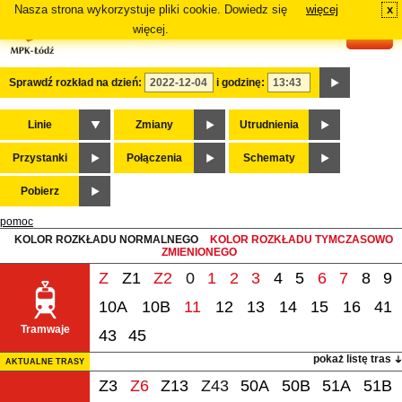
Nasza strona wykorzystuje pliki cookie. Dowiedz się
więcej
x
#
więcej.
Sprawdź rozkład na dzień:
i godzinę:
Linie
Zmiany
Utrudnienia
Przystanki
Połączenia
Schematy
Pobierz
pomoc
KOLOR ROZKŁADU NORMALNEGO
KOLOR ROZKŁADU TYMCZASOWO
ZMIENIONEGO
Z
Z1
Z2
0
1
2
3
4
5
6
7
8
9
10A
10B
11
12
13
14
15
16
41
Tramwaje
43
45
pokaż listę tras
AKTUALNE TRASY
Z3
Z6
Z13
Z43
50A
50B
51A
51B