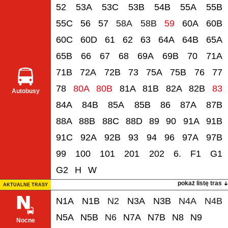
52
53A
53C
53B
54B
55A
55B
55C
56
57
58A
58B
59
60A
60B
60C
60D
61
62
63
64A
64B
65A
65B
66
67
68
69A
69B
70
71A
71B
72A
72B
73
75A
75B
76
77
78
80A
80B
81A
81B
82A
82B
83
Autobusy
84A
84B
85A
85B
86
87A
87B
88A
88B
88C
88D
89
90
91A
91B
91C
92A
92B
93
94
96
97A
97B
99
100
101
201
202
6.
F1
G1
G2
H
W
pokaż listę tras
AKTUALNE TRASY
N1A
N1B
N2
N3A
N3B
N4A
N4B
N5A
N5B
N6
N7A
N7B
N8
N9
Nocne