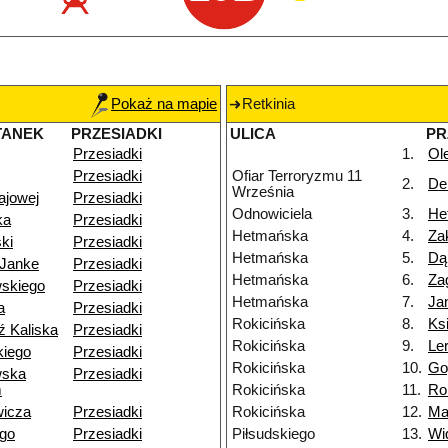
Pokaż na mapie
Retkinia
TANEK
PRZESIADKI
ULICA
PR
Przesiadki
1.
Ol
Przesiadki
Ofiar Terroryzmu 11
2.
Del
Września
ajowej
Przesiadki
Odnowiciela
3.
He
ka
Przesiadki
Hetmańska
4.
Za
ki
Przesiadki
Hetmańska
5.
Dą
-Janke
Przesiadki
Hetmańska
6.
Za
skiego
Przesiadki
Hetmańska
7.
Ja
a
Przesiadki
Rokicińska
8.
Ks
ź Kaliska
Przesiadki
Rokicińska
9.
Le
iego
Przesiadki
Rokicińska
10.
Go
wska
Przesiadki
m
Rokicińska
11.
Ro
wicza
Przesiadki
Rokicińska
12.
Ma
ego
Przesiadki
Piłsudskiego
13.
Wi