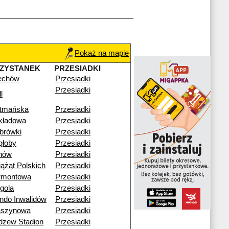
Pokaż na mapie
ZYSTANEK
PRZESIADKI
echów
Przesiadki
Przesiadki
l
tmańska
Przesiadki
kładowa
Przesiadki
brówki
Przesiadki
głoby
Przesiadki
nów
Przesiadki
iążąt Polskich
Przesiadki
rmontowa
Przesiadki
gola
Przesiadki
ndo Inwalidów
Przesiadki
szynowa
Przesiadki
dzew Stadion
Przesiadki