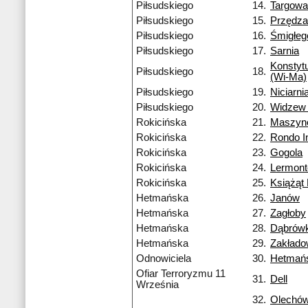
Piłsudskiego
14.
Targowa
Piłsudskiego
15.
Przędza
Piłsudskiego
16.
Śmigłeg
Piłsudskiego
17.
Sarnia
Konstyt
Piłsudskiego
18.
(Wi-Ma)
Piłsudskiego
19.
Niciarni
Piłsudskiego
20.
Widzew 
Rokicińska
21.
Maszyn
Rokicińska
22.
Rondo I
Rokicińska
23.
Gogola
Rokicińska
24.
Lermon
Rokicińska
25.
Książąt 
Hetmańska
26.
Janów
Hetmańska
27.
Zagłoby
Hetmańska
28.
Dąbrówk
Hetmańska
29.
Zakład
Odnowiciela
30.
Hetmań
Ofiar Terroryzmu 11
31.
Dell
Września
32.
Olechó