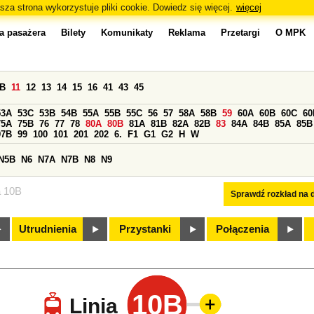
sza strona wykorzystuje pliki cookie. Dowiedz się więcej.
więcej
a pasażera
Bilety
Komunikaty
Reklama
Przetargi
O MPK
0B
11
12
13
14
15
16
41
43
45
53A
53C
53B
54B
55A
55B
55C
56
57
58A
58B
59
60A
60B
60C
60
75A
75B
76
77
78
80A
80B
81A
81B
82A
82B
83
84A
84B
85A
85B
97B
99
100
101
201
202
6.
F1
G1
G2
H
W
N5B
N6
N7A
N7B
N8
N9
a 10B
Sprawdź rozkład na d
Utrudnienia
Przystanki
Połączenia
10B
Linia