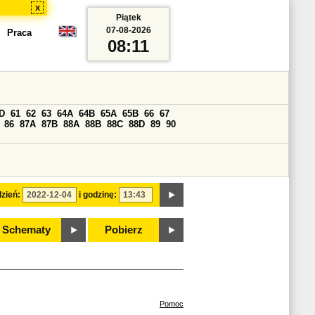
x
Piątek
07-08-2026
Praca
08:11
D
61
62
63
64A
64B
65A
65B
66
67
86
87A
87B
88A
88B
88C
88D
89
90
zień:
i godzinę:
Schematy
Pobierz
Pomoc