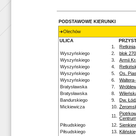
PODSTAWOWE KIERUNKI
Olechów
ULICA
PRZYS
1.
Retkinia
Wyszyńskiego
2.
blok 270
Wyszyńskiego
3.
Armii Kr
Wyszyńskiego
4.
Retkińs
Wyszyńskiego
5.
Os. Pias
Wyszyńskiego
6.
Waltera
Bratysławska
7.
Wróblew
Bratysławska
8.
Wileńsk
Bandurskiego
9.
Dw. Łód
Mickiewicza
10.
Żeromsk
Piotrko
11.
Centru
Piłsudskiego
12.
Sienkie
Piłsudskiego
13.
Kiliński