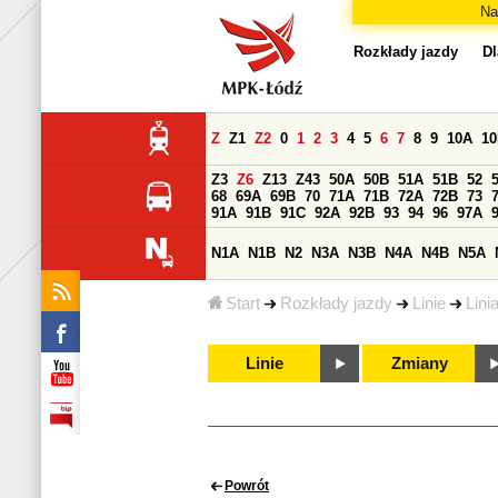
Na
Rozkłady jazdy
Dl
Z
Z1
Z2
0
1
2
3
4
5
6
7
8
9
10A
1
Z3
Z6
Z13
Z43
50A
50B
51A
51B
52
68
69A
69B
70
71A
71B
72A
72B
73
91A
91B
91C
92A
92B
93
94
96
97A
N1A
N1B
N2
N3A
N3B
N4A
N4B
N5A
Start
Rozkłady jazdy
Linie
Lini
Linie
Zmiany
Powrót