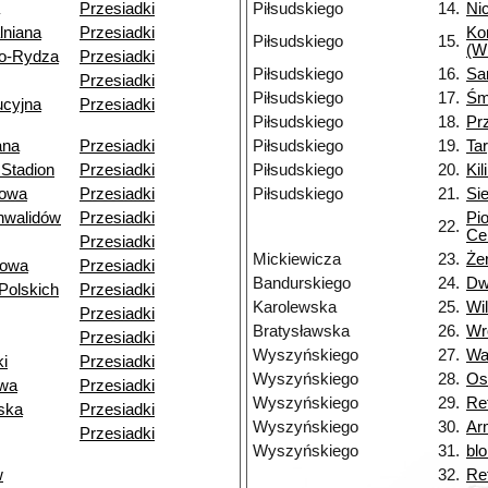
Przesiadki
Piłsudskiego
14.
Nic
lniana
Przesiadki
Ko
Piłsudskiego
15.
(W
o-Rydza
Przesiadki
Piłsudskiego
16.
Sa
Przesiadki
Piłsudskiego
17.
Śm
ucyjna
Przesiadki
Piłsudskiego
18.
Pr
ana
Przesiadki
Piłsudskiego
19.
Ta
Stadion
Przesiadki
Piłsudskiego
20.
Kil
owa
Przesiadki
Piłsudskiego
21.
Si
nwalidów
Przesiadki
Pi
22.
Ce
Przesiadki
Mickiewicza
23.
Że
towa
Przesiadki
Bandurskiego
24.
Dw
Polskich
Przesiadki
Karolewska
25.
Wi
Przesiadki
Bratysławska
26.
Wr
Przesiadki
Wyszyńskiego
27.
Wa
i
Przesiadki
Wyszyńskiego
28.
Os
owa
Przesiadki
Wyszyńskiego
29.
Re
ska
Przesiadki
Wyszyńskiego
30.
Ar
Przesiadki
Wyszyńskiego
31.
bl
w
32.
Ret