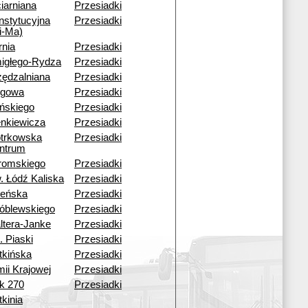
iarniana
Przesiadki
nstytucyjna
Przesiadki
i-Ma)
rnia
Przesiadki
igłego-Rydza
Przesiadki
zędzalniana
Przesiadki
rgowa
Przesiadki
ińskiego
Przesiadki
enkiewicza
Przesiadki
otrkowska
Przesiadki
ntrum
romskiego
Przesiadki
. Łódź Kaliska
Przesiadki
leńska
Przesiadki
óblewskiego
Przesiadki
ltera-Janke
Przesiadki
. Piaski
Przesiadki
tkińska
Przesiadki
mii Krajowej
Przesiadki
ok 270
Przesiadki
kinia