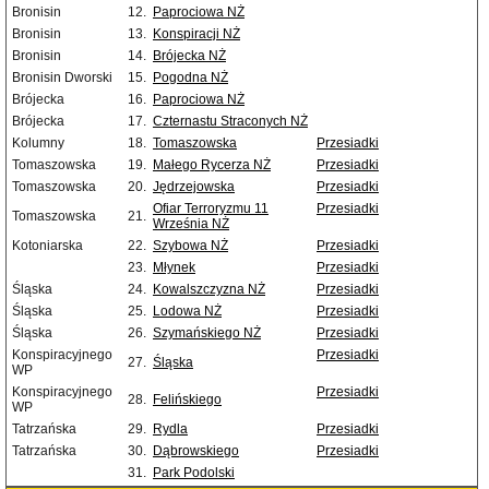
Bronisin
12.
Paprociowa NŻ
Bronisin
13.
Konspiracji NŻ
Bronisin
14.
Brójecka NŻ
Bronisin Dworski
15.
Pogodna NŻ
Brójecka
16.
Paprociowa NŻ
Brójecka
17.
Czternastu Straconych NŻ
Kolumny
18.
Tomaszowska
Przesiadki
Tomaszowska
19.
Małego Rycerza NŻ
Przesiadki
Tomaszowska
20.
Jędrzejowska
Przesiadki
Ofiar Terroryzmu 11
Przesiadki
Tomaszowska
21.
Września NŻ
Kotoniarska
22.
Szybowa NŻ
Przesiadki
23.
Młynek
Przesiadki
Śląska
24.
Kowalszczyzna NŻ
Przesiadki
Śląska
25.
Lodowa NŻ
Przesiadki
Śląska
26.
Szymańskiego NŻ
Przesiadki
Konspiracyjnego
Przesiadki
27.
Śląska
WP
Konspiracyjnego
Przesiadki
28.
Felińskiego
WP
Tatrzańska
29.
Rydla
Przesiadki
Tatrzańska
30.
Dąbrowskiego
Przesiadki
31.
Park Podolski