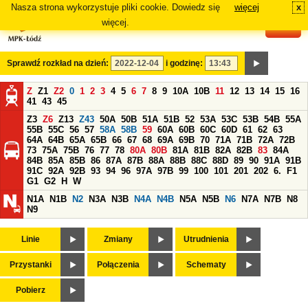
Nasza strona wykorzystuje pliki cookie. Dowiedz się
więcej
x
#
więcej.
Sprawdź rozkład na dzień:
i godzinę:
Z
Z1
Z2
0
1
2
3
4
5
6
7
8
9
10A
10B
11
12
13
14
15
16
41
43
45
Z3
Z6
Z13
Z43
50A
50B
51A
51B
52
53A
53C
53B
54B
55A
55B
55C
56
57
58A
58B
59
60A
60B
60C
60D
61
62
63
64A
64B
65A
65B
66
67
68
69A
69B
70
71A
71B
72A
72B
73
75A
75B
76
77
78
80A
80B
81A
81B
82A
82B
83
84A
84B
85A
85B
86
87A
87B
88A
88B
88C
88D
89
90
91A
91B
91C
92A
92B
93
94
96
97A
97B
99
100
101
201
202
6.
F1
G1
G2
H
W
N1A
N1B
N2
N3A
N3B
N4A
N4B
N5A
N5B
N6
N7A
N7B
N8
N9
Linie
Zmiany
Utrudnienia
Przystanki
Połączenia
Schematy
Pobierz