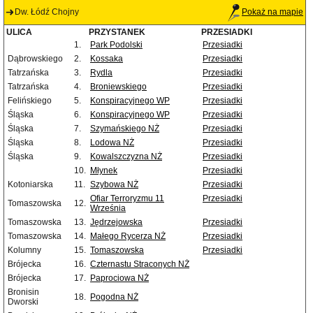
Dw. Łódź Chojny
Pokaż na mapie
ULICA
PRZYSTANEK
PRZESIADKI
1.
Park Podolski
Przesiadki
Dąbrowskiego
2.
Kossaka
Przesiadki
Tatrzańska
3.
Rydla
Przesiadki
Tatrzańska
4.
Broniewskiego
Przesiadki
Felińskiego
5.
Konspiracyjnego WP
Przesiadki
Śląska
6.
Konspiracyjnego WP
Przesiadki
Śląska
7.
Szymańskiego NŻ
Przesiadki
Śląska
8.
Lodowa NŻ
Przesiadki
Śląska
9.
Kowalszczyzna NŻ
Przesiadki
10.
Młynek
Przesiadki
Kotoniarska
11.
Szybowa NŻ
Przesiadki
Ofiar Terroryzmu 11
Przesiadki
Tomaszowska
12.
Września
Tomaszowska
13.
Jędrzejowska
Przesiadki
Tomaszowska
14.
Małego Rycerza NŻ
Przesiadki
Kolumny
15.
Tomaszowska
Przesiadki
Brójecka
16.
Czternastu Straconych NŻ
Brójecka
17.
Paprociowa NŻ
Bronisin
18.
Pogodna NŻ
Dworski