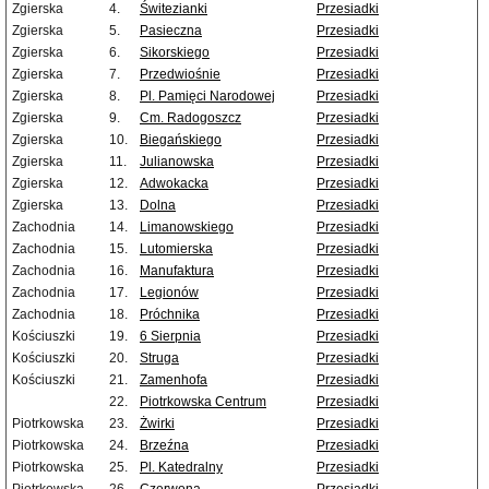
Zgierska
4.
Świtezianki
Przesiadki
Zgierska
5.
Pasieczna
Przesiadki
Zgierska
6.
Sikorskiego
Przesiadki
Zgierska
7.
Przedwiośnie
Przesiadki
Zgierska
8.
Pl. Pamięci Narodowej
Przesiadki
Zgierska
9.
Cm. Radogoszcz
Przesiadki
Zgierska
10.
Biegańskiego
Przesiadki
Zgierska
11.
Julianowska
Przesiadki
Zgierska
12.
Adwokacka
Przesiadki
Zgierska
13.
Dolna
Przesiadki
Zachodnia
14.
Limanowskiego
Przesiadki
Zachodnia
15.
Lutomierska
Przesiadki
Zachodnia
16.
Manufaktura
Przesiadki
Zachodnia
17.
Legionów
Przesiadki
Zachodnia
18.
Próchnika
Przesiadki
Kościuszki
19.
6 Sierpnia
Przesiadki
Kościuszki
20.
Struga
Przesiadki
Kościuszki
21.
Zamenhofa
Przesiadki
22.
Piotrkowska Centrum
Przesiadki
Piotrkowska
23.
Żwirki
Przesiadki
Piotrkowska
24.
Brzeźna
Przesiadki
Piotrkowska
25.
Pl. Katedralny
Przesiadki