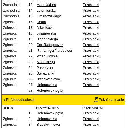
Zachodnia
13.
Manufaktura
Przesiadki
Zachodnia
14.
Lutomierska
Przesiadki
Zachodnia
15.
Limanowskiego
Przesiadki
Zgierska
16.
Dolna
Przesiadki
Zgierska
17.
Adwokacka
Przesiadki
Zgierska
18.
Julianowska
Przesiadki
Zgierska
19.
Biegańskiego
Przesiadki
Zgierska
20.
Cm. Radogoszcz
Przesiadki
Zgierska
21.
Pl. Pamięci Narodowej
Przesiadki
Zgierska
22.
Przedwiośnie
Przesiadki
Zgierska
23.
Sikorskiego
Przesiadki
Zgierska
24.
Pasieczna
Przesiadki
Zgierska
25.
Świtezianki
Przesiadki
Zgierska
26.
Brzoskwiniowa
Przesiadki
Zgierska
27.
Helenówek #
Przesiadki
28.
Helenówek-pętla
Pl. Niepodległości
Pokaż na mapie
ULICA
PRZYSTANEK
PRZESIADKI
1.
Helenówek-pętla
Przesiadki
Zgierska
2.
Helenówek #
Przesiadki
Zgierska
3.
Brzoskwiniowa
Przesiadki