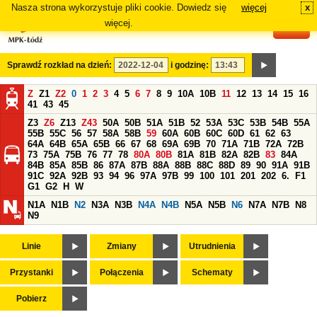
Nasza strona wykorzystuje pliki cookie. Dowiedz się
więcej
x
#
więcej.
Sprawdź rozkład na dzień:
i godzinę:
Z
Z1
Z2
0
1
2
3
4
5
6
7
8
9
10A
10B
11
12
13
14
15
16
41
43
45
Z3
Z6
Z13
Z43
50A
50B
51A
51B
52
53A
53C
53B
54B
55A
55B
55C
56
57
58A
58B
59
60A
60B
60C
60D
61
62
63
64A
64B
65A
65B
66
67
68
69A
69B
70
71A
71B
72A
72B
73
75A
75B
76
77
78
80A
80B
81A
81B
82A
82B
83
84A
84B
85A
85B
86
87A
87B
88A
88B
88C
88D
89
90
91A
91B
91C
92A
92B
93
94
96
97A
97B
99
100
101
201
202
6.
F1
G1
G2
H
W
N1A
N1B
N2
N3A
N3B
N4A
N4B
N5A
N5B
N6
N7A
N7B
N8
N9
Linie
Zmiany
Utrudnienia
Przystanki
Połączenia
Schematy
Pobierz