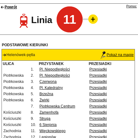
Pomoc
Powrót
11
Linia
PODSTAWOWE KIERUNKI
Helenówek-pętla
Pokaż na mapie
ULICA
PRZYSTANEK
PRZESIADKI
1.
Pl. Niepodległości
Przesiadki
Piotrkowska
2.
Pl. Niepodległości
Przesiadki
Piotrkowska
3.
Czerwona
Przesiadki
Piotrkowska
4.
Pl. Katedralny
Przesiadki
Piotrkowska
5.
Brzeźna
Przesiadki
Piotrkowska
6.
Żwirki
Przesiadki
7.
Piotrkowska Centrum
Przesiadki
Kościuszki
8.
Zamenhofa
Przesiadki
Kościuszki
9.
Struga
Przesiadki
Kościuszki
10.
6 Sierpnia
Przesiadki
Zachodnia
11.
Więckowskiego
Przesiadki
Zachodnia
12.
Legionów
Przesiadki