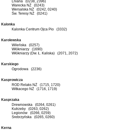
Lniana (0238, 2396)
Warecka NŻ (0243)
Wersalska NŻ (0242, 0240)
Św. Teresy NŻ (0241)
Kalonka
Kalonka Centrum Ojca Pio (3332)
Karolewska
Wileńska (0257)
Włókniarzy (1690)
Włókniarzy (Dw. Ł. Kaliska) (2071, 2072)
Karskiego
Ogrodowa (2236)
Kasprowicza
ROD Relaks NŻ (1715, 1720)
Witkacego NŻ (1716, 1719)
Kasprzaka
Drewnowska (0264, 0261)
Kutrzeby (0263, 0262)
Legionów (0266, 0259)
Srebrzyńska (0265, 0260)
Kerna