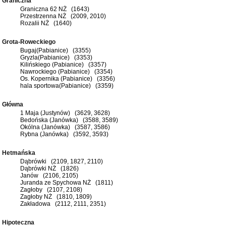
Graniczna
Graniczna 62 NŻ (1643)
Przestrzenna NŻ (2009, 2010)
Rozalii NŻ (1640)
Grota-Roweckiego
Bugaj(Pabianice) (3355)
Gryzla(Pabianice) (3353)
Kilińskiego (Pabianice) (3357)
Nawrockiego (Pabianice) (3354)
Os. Kopernika (Pabianice) (3356)
hala sportowa(Pabianice) (3359)
Główna
1 Maja (Justynów) (3629, 3628)
Bedońska (Janówka) (3588, 3589)
Okólna (Janówka) (3587, 3586)
Rybna (Janówka) (3592, 3593)
Hetmańska
Dąbrówki (2109, 1827, 2110)
Dąbrówki NŻ (1826)
Janów (2106, 2105)
Juranda ze Spychowa NŻ (1811)
Zagłoby (2107, 2108)
Zagłoby NŻ (1810, 1809)
Zakładowa (2112, 2111, 2351)
Hipoteczna