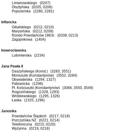
Limanowskiego (0207)
Olsztyńska (0205, 0206)
Pojezierska (2280, 2281)
Inflancka
Gibalskiego (0211, 0210)
Marysińska (0212, 0209)
Rondo Powstańców 1863r. (0208, 0213)
Zagajnikowa (1404)
Inowrocławska
Lutomierska (2234)
Jana Pawła II
Daszyńskiego (Konst.) (3283, 3551)
Moniuszki (Konstantynów) (3552, 3284)
Obywatelska (1294, 1327)
Pabianicka (1298)
Pl. Kościuszki (Konstantynów) (3066, 3550, 3549)
Rogozińskiego (1328, 1293)
Wróblewskiego (1295, 1326)
Łaska (1325, 1296)
Janosika
Powstańców Śląskich (0217, 0218)
Pszczyńska NŻ (0221, 0214)
Telefoniczna (0215, 0220)
Wyżynna (0219, 0216)