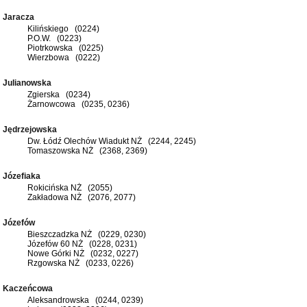
Jaracza
Kilińskiego (0224)
P.O.W. (0223)
Piotrkowska (0225)
Wierzbowa (0222)
Julianowska
Zgierska (0234)
Żarnowcowa (0235, 0236)
Jędrzejowska
Dw. Łódź Olechów Wiadukt NŻ (2244, 2245)
Tomaszowska NŻ (2368, 2369)
Józefiaka
Rokicińska NŻ (2055)
Zakładowa NŻ (2076, 2077)
Józefów
Bieszczadzka NŻ (0229, 0230)
Józefów 60 NŻ (0228, 0231)
Nowe Górki NŻ (0232, 0227)
Rzgowska NŻ (0233, 0226)
Kaczeńcowa
Aleksandrowska (0244, 0239)