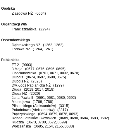
Opolska
Zjazdowa NŻ (0664)
Organizacji WiN
Franciszkańska (2294)
Ossendowskiego
Dąbrowskiego NŻ (1263, 1262)
Lodowa NŻ (1264, 1261)
Pabianicka
ET-2 (9003)
3 Maja (0677, 0676, 0696, 0695)
Chocianowicka (0701, 0671, 0032, 0670)
Dubois (0674, 0697, 0698, 0675)
Dubois NŻ (2323)
Dw. Łódź Pabianicka NŻ (1299)
Długa (2019, 2017, 2018)
Długa NŻ (2020)
Jana Pawła II (0691, 0681, 0680, 0692)
Mierzejowa (1789, 1788)
Piłsudskiego (Aleksandrów) (3315)
Południowa (Aleksandrów) (3317)
Prądzyńskiego (0694, 0679, 0678, 0693)
Rondo Lotników Lwowskich (0689, 0690, 0684, 0683, 0682)
Rudzka (0673, 0700, 0672, 0699)
Wólczańska (0685, 2154, 2155, 0688)