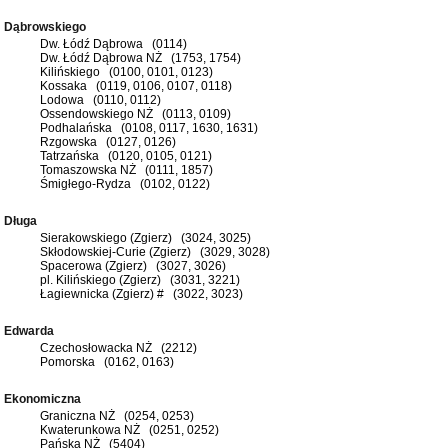
Dąbrowskiego
Dw. Łódź Dąbrowa (0114)
Dw. Łódź Dąbrowa NŻ (1753, 1754)
Kilińskiego (0100, 0101, 0123)
Kossaka (0119, 0106, 0107, 0118)
Lodowa (0110, 0112)
Ossendowskiego NŻ (0113, 0109)
Podhalańska (0108, 0117, 1630, 1631)
Rzgowska (0127, 0126)
Tatrzańska (0120, 0105, 0121)
Tomaszowska NŻ (0111, 1857)
Śmigłego-Rydza (0102, 0122)
Długa
Sierakowskiego (Zgierz) (3024, 3025)
Skłodowskiej-Curie (Zgierz) (3029, 3028)
Spacerowa (Zgierz) (3027, 3026)
pl. Kilińskiego (Zgierz) (3031, 3221)
Łagiewnicka (Zgierz) # (3022, 3023)
Edwarda
Czechosłowacka NŻ (2212)
Pomorska (0162, 0163)
Ekonomiczna
Graniczna NŻ (0254, 0253)
Kwaterunkowa NŻ (0251, 0252)
Pańska NŻ (5404)