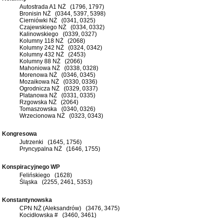
Autostrada A1 NŻ (1796, 1797)
Bronisin NŻ (0344, 5397, 5398)
Cierniówki NŻ (0341, 0325)
Czajewskiego NŻ (0334, 0332)
Kalinowskiego (0339, 0327)
Kolumny 118 NŻ (2068)
Kolumny 242 NŻ (0324, 0342)
Kolumny 432 NŻ (2453)
Kolumny 88 NŻ (2066)
Mahoniowa NŻ (0338, 0328)
Morenowa NŻ (0346, 0345)
Mozaikowa NŻ (0330, 0336)
Ogrodnicza NŻ (0329, 0337)
Platanowa NŻ (0331, 0335)
Rzgowska NŻ (2064)
Tomaszowska (0340, 0326)
Wrzecionowa NŻ (0323, 0343)
Kongresowa
Jutrzenki (1645, 1756)
Pryncypalna NŻ (1646, 1755)
Konspiracyjnego WP
Felińskiego (1628)
Śląska (2255, 2461, 5353)
Konstantynowska
CPN NŻ (Aleksandrów) (3476, 3475)
Kocidłowska # (3460, 3461)