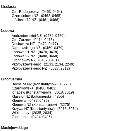
Liściasta
Cm. Radogoszcz (0463, 0464)
Czereśniowa NŻ (0462, 0465)
Liściasta 72 NŻ (0461, 0466)
Lodowa
Andrzejewskiej NŻ (0472, 0476)
Cm. Zarzew (0474, 0473)
Dostawcza NŻ (0471, 0477)
Dąbrowskiego NŻ (0469, 0479)
Lodowa 91 NŻ (0470, 0478)
Lodowa 97 NŻ (0480, 0468)
Ordonówny NŻ (0467, 0481)
Przybyszewskiego (2133, 2134, 2249)
Przybyszewskiego NŻ (0627, 2312)
Lutomierska
Bechcice NŻ (Konstantynów) (3276)
Czarnkowska (0486, 0483)
Ignacew (Konstantynów) (3018, 3019)
Klasztor NŻ (Lutomiersk) (4855)
Klonowa (0487, 0482)
Klonowa NŻ (Konstantynów) (3275)
Krzywa NŻ (Konstantynów) (3273, 3274)
Włókniarzy (2035, 2034)
Zachodnia (0484, 0485)
Maciejewskiego