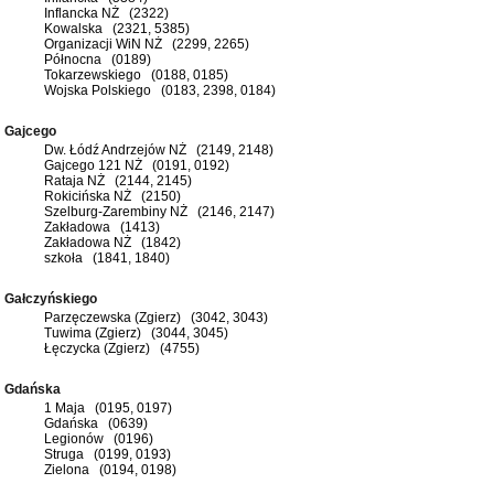
Inflancka NŻ (2322)
Kowalska (2321, 5385)
Organizacji WiN NŻ (2299, 2265)
Północna (0189)
Tokarzewskiego (0188, 0185)
Wojska Polskiego (0183, 2398, 0184)
Gajcego
Dw. Łódź Andrzejów NŻ (2149, 2148)
Gajcego 121 NŻ (0191, 0192)
Rataja NŻ (2144, 2145)
Rokicińska NŻ (2150)
Szelburg-Zarembiny NŻ (2146, 2147)
Zakładowa (1413)
Zakładowa NŻ (1842)
szkoła (1841, 1840)
Gałczyńskiego
Parzęczewska (Zgierz) (3042, 3043)
Tuwima (Zgierz) (3044, 3045)
Łęczycka (Zgierz) (4755)
Gdańska
1 Maja (0195, 0197)
Gdańska (0639)
Legionów (0196)
Struga (0199, 0193)
Zielona (0194, 0198)