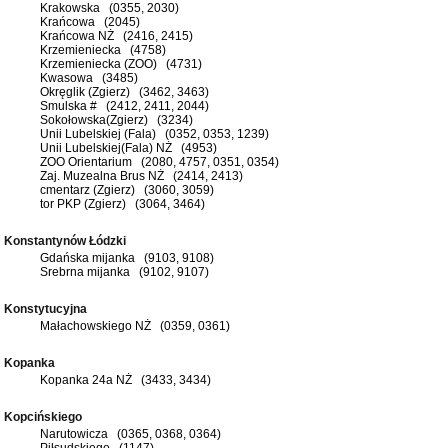
Krakowska (0355, 2030)
Krańcowa (2045)
Krańcowa NŻ (2416, 2415)
Krzemieniecka (4758)
Krzemieniecka (ZOO) (4731)
Kwasowa (3485)
Okręglik (Zgierz) (3462, 3463)
Smulska # (2412, 2411, 2044)
Sokołowska(Zgierz) (3234)
Unii Lubelskiej (Fala) (0352, 0353, 1239)
Unii Lubelskiej(Fala) NŻ (4953)
ZOO Orientarium (2080, 4757, 0351, 0354)
Zaj. Muzealna Brus NŻ (2414, 2413)
cmentarz (Zgierz) (3060, 3059)
tor PKP (Zgierz) (3064, 3464)
Konstantynów Łódzki
Gdańska mijanka (9103, 9108)
Srebrna mijanka (9102, 9107)
Konstytucyjna
Małachowskiego NŻ (0359, 0361)
Kopanka
Kopanka 24a NŻ (3433, 3434)
Kopcińskiego
Narutowicza (0365, 0368, 0364)
Piłsudskiego (1147)