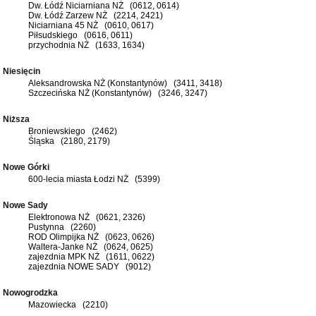
Dw. Łódź Niciarniana NŻ (0612, 0614)
Dw. Łódź Zarzew NŻ (2214, 2421)
Niciarniana 45 NŻ (0610, 0617)
Piłsudskiego (0616, 0611)
przychodnia NŻ (1633, 1634)
Niesięcin
Aleksandrowska NŻ (Konstantynów) (3411, 3418)
Szczecińska NŻ (Konstantynów) (3246, 3247)
Niższa
Broniewskiego (2462)
Śląska (2180, 2179)
Nowe Górki
600-lecia miasta Łodzi NŻ (5399)
Nowe Sady
Elektronowa NŻ (0621, 2326)
Pustynna (2260)
ROD Olimpijka NŻ (0623, 0626)
Waltera-Janke NŻ (0624, 0625)
zajezdnia MPK NŻ (1611, 0622)
zajezdnia NOWE SADY (9012)
Nowogrodzka
Mazowiecka (2210)