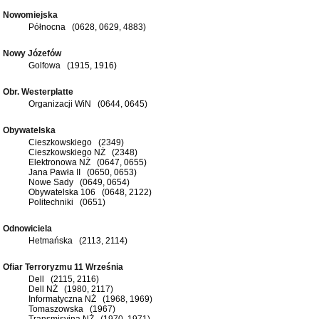
Nowomiejska
Północna (0628, 0629, 4883)
Nowy Józefów
Golfowa (1915, 1916)
Obr. Westerplatte
Organizacji WiN (0644, 0645)
Obywatelska
Cieszkowskiego (2349)
Cieszkowskiego NŻ (2348)
Elektronowa NŻ (0647, 0655)
Jana Pawła II (0650, 0653)
Nowe Sady (0649, 0654)
Obywatelska 106 (0648, 2122)
Politechniki (0651)
Odnowiciela
Hetmańska (2113, 2114)
Ofiar Terroryzmu 11 Września
Dell (2115, 2116)
Dell NŻ (1980, 2117)
Informatyczna NŻ (1968, 1969)
Tomaszowska (1967)
Transmisyjna NŻ (1970, 1971)