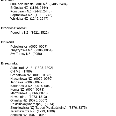
600-lecia miasta Łodzi NŻ (2405, 2404)
Brójecka NŻ (1186, 2444)
Konspiracji NŻ (2442, 2443)
Paprociowa NŻ (1190, 1243)
Wiskicka NŻ (1245, 1247)
Bronisin Dworski
Pogodna NŻ (3521, 3522)
Brukowa
Pojezierska (0055, 0057)
Zbąszyńska NŻ (2386, 0054)
Św. Teresy NŻ (0056)
Brzezińska
Autostrada A1 # (1803, 1802)
CH M1 (1786)
Granatowa NŻ (0069, 0073)
Hiacyntowa NŻ (0072, 0070)
Janosika (0065, 0077)
Karkonoska NŻ (0074, 0068)
Kerna NŻ (0064, 0078)
Marmurowa (0066, 0076)
Nowosolna (1973, 1813)
Olkuska NŻ (0075, 0067)
Rokicińska(Andrespol) (3374)
Sienkiewicza NŻ (Bedoń Przykościelny) (3376, 3375)
Tatarkiewicza NŻ (1799, 1800)
Śnieżna NŻ (0079, 0063)