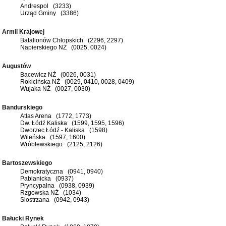
Andrespol (3233)
Urząd Gminy (3386)
Armii Krajowej
Batalionów Chłopskich (2296, 2297)
Napierskiego NŻ (0025, 0024)
Augustów
Bacewicz NŻ (0026, 0031)
Rokicińska NŻ (0029, 0410, 0028, 0409)
Wujaka NŻ (0027, 0030)
Bandurskiego
Atlas Arena (1772, 1773)
Dw. Łódź Kaliska (1599, 1595, 1596)
Dworzec Łódź - Kaliska (1598)
Wileńska (1597, 1600)
Wróblewskiego (2125, 2126)
Bartoszewskiego
Demokratyczna (0941, 0940)
Pabianicka (0937)
Pryncypalna (0938, 0939)
Rzgowska NŻ (1034)
Siostrzana (0942, 0943)
Bałucki Rynek