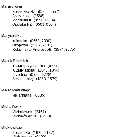
Marmurowa
Beskidzka NŻ (0565, 0557)
Brzezińska (0566)
Moskuliki # (0558, 0564)
Opolska NŻ (0503, 0504)
Marysińska
Inflancka (0568, 2300)
Okopowa (2182, 2181)
Rokicińska (Andrespol) (3574, 3575)
Matek Polskich
ICZMP przychodnia (0727)
ICZMP szpital (1843, 1844)
Przednia (0725, 0728)
Sczanieckiej (1863, 1579)
Małachowskiego
Niciarniana (0535)
Michałówek
Michałówek (3457)
Michałówek 26 (3458)
Mickiewicza
Kościuszki (1929, 2137)
Mickiewicza (0400)