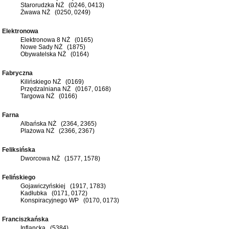
Starorudzka NŻ (0246, 0413)
Żwawa NŻ (0250, 0249)
Elektronowa
Elektronowa 8 NŻ (0165)
Nowe Sady NŻ (1875)
Obywatelska NŻ (0164)
Fabryczna
Kilińskiego NŻ (0169)
Przędzalniana NŻ (0167, 0168)
Targowa NŻ (0166)
Farna
Albańska NŻ (2364, 2365)
Plażowa NŻ (2366, 2367)
Feliksińska
Dworcowa NŻ (1577, 1578)
Felińskiego
Gojawiczyńskiej (1917, 1783)
Kadłubka (0171, 0172)
Konspiracyjnego WP (0170, 0173)
Franciszkańska
Inflancka (5384)