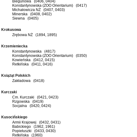
Biegunowa (0406, 0404)
Konstantynowska (ZOO Orientarium) (0417)
Michałowicza NŻ (0407, 0403)
Minerska (0408, 0402)
Siewna (0405)
Krokusowa
Zrębowa NŻ (1894, 1895)
Krzemieniecka
Konstantynowska (4817)
Konstantynowska (ZOO Orientarium) (0350)
Kowieńska (0412, 0415)
Retkińska (0411, 0416)
Książąt Polskich
Zakładowa (0418)
Kurczaki
Cm. Kurczaki (0421, 0423)
Rzgowska (0419)
Socjalna (0420, 0424)
Kusocińskiego
Armii Krajowej (0432, 0431)
Babickiego (1962, 1961)
Popiełuszki (0433, 0430)
Retkińska (1960)