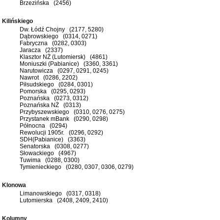
Brzezińska (2456)
Kilińskiego
Dw. Łódź Chojny (2177, 5280)
Dąbrowskiego (0314, 0271)
Fabryczna (0282, 0303)
Jaracza (2337)
Klasztor NŻ (Lutomiersk) (4861)
Moniuszki (Pabianice) (3360, 3361)
Narutowicza (0297, 0291, 0245)
Nawrot (0286, 2202)
Piłsudskiego (0284, 0301)
Pomorska (0295, 0293)
Poznańska (0273, 0312)
Poznańska NŻ (0313)
Przybyszewskiego (0310, 0276, 0275)
Przystanek mBank (0290, 0298)
Północna (0294)
Rewolucji 1905r. (0296, 0292)
SDH(Pabianice) (3363)
Senatorska (0308, 0277)
Słowackiego (4967)
Tuwima (0288, 0300)
Tymienieckiego (0280, 0307, 0306, 0279)
Klonowa
Limanowskiego (0317, 0318)
Lutomierska (2408, 2409, 2410)
Kolumny