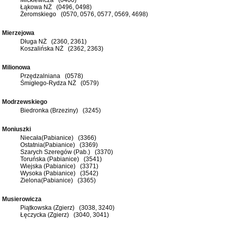
Łąkowa NŻ (0496, 0498)
Żeromskiego (0570, 0576, 0577, 0569, 4698)
Mierzejowa
Długa NŻ (2360, 2361)
Koszalińska NŻ (2362, 2363)
Milionowa
Przędzalniana (0578)
Śmigłego-Rydza NŻ (0579)
Modrzewskiego
Biedronka (Brzeziny) (3245)
Moniuszki
Niecała(Pabianice) (3366)
Ostatnia(Pabianice) (3369)
Szarych Szeregów (Pab.) (3370)
Toruńska (Pabianice) (3541)
Wiejska (Pabianice) (3371)
Wysoka (Pabianice) (3542)
Zielona(Pabianice) (3365)
Musierowicza
Piątkowska (Zgierz) (3038, 3240)
Łęczycka (Zgierz) (3040, 3041)