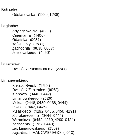
Kutrzeby
Odolanowska (1229, 1230)
Legionów
Artyleryjska NŻ (4691)
Cmentarna (4406)
Gdańska (0636)
Włókniarzy (0631)
Zachodnia (0638, 0637)
Żeligowskiego (4690)
Leszczowa
Dw. Łódź Pabianicka NŻ (2247)
Limanowskiego
Bałucki Rynek (1792)
Dw. Łódź Żabieniec (0058)
Klonowa (0440, 0447)
Limanowskiego (2320)
Mokra (0448, 0439, 0438, 0449)
Piwna (0442, 0445)
Pułaskiego (4292, 0436, 0450, 4291)
Sierakowskiego (0446, 0441)
Woronicza (0452, 4289, 4290, 0434)
Zachodnia (1787, 0443)
zaj. Limanowskiego (2359)
zajezdnia LIMANOWSKIEGO (9013)