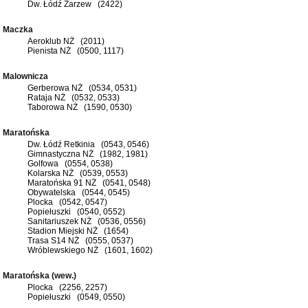
Dw. Łódź Zarzew (2422)
Maczka
Aeroklub NŻ (2011)
Pienista NŻ (0500, 1117)
Malownicza
Gerberowa NŻ (0534, 0531)
Rataja NŻ (0532, 0533)
Taborowa NŻ (1590, 0530)
Maratońska
Dw. Łódź Retkinia (0543, 0546)
Gimnastyczna NŻ (1982, 1981)
Golfowa (0554, 0538)
Kolarska NŻ (0539, 0553)
Maratońska 91 NŻ (0541, 0548)
Obywatelska (0544, 0545)
Plocka (0542, 0547)
Popiełuszki (0540, 0552)
Sanitariuszek NŻ (0536, 0556)
Stadion Miejski NŻ (1654)
Trasa S14 NŻ (0555, 0537)
Wróblewskiego NŻ (1601, 1602)
Maratońska (wew.)
Plocka (2256, 2257)
Popiełuszki (0549, 0550)