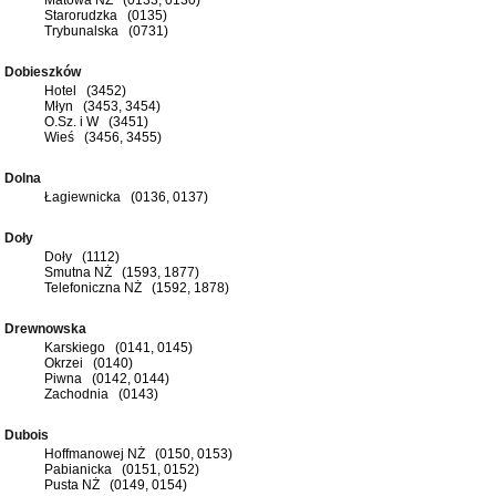
Starorudzka (0135)
Trybunalska (0731)
Dobieszków
Hotel (3452)
Młyn (3453, 3454)
O.Sz. i W (3451)
Wieś (3456, 3455)
Dolna
Łagiewnicka (0136, 0137)
Doły
Doły (1112)
Smutna NŻ (1593, 1877)
Telefoniczna NŻ (1592, 1878)
Drewnowska
Karskiego (0141, 0145)
Okrzei (0140)
Piwna (0142, 0144)
Zachodnia (0143)
Dubois
Hoffmanowej NŻ (0150, 0153)
Pabianicka (0151, 0152)
Pusta NŻ (0149, 0154)