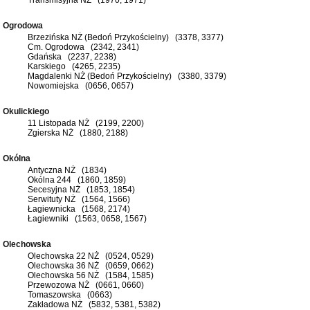
Ogrodowa
Brzezińska NŻ (Bedoń Przykościelny) (3378, 3377)
Cm. Ogrodowa (2342, 2341)
Gdańska (2237, 2238)
Karskiego (4265, 2235)
Magdalenki NŻ (Bedoń Przykościelny) (3380, 3379)
Nowomiejska (0656, 0657)
Okulickiego
11 Listopada NŻ (2199, 2200)
Zgierska NŻ (1880, 2188)
Okólna
Antyczna NŻ (1834)
Okólna 244 (1860, 1859)
Secesyjna NŻ (1853, 1854)
Serwituty NŻ (1564, 1566)
Łagiewnicka (1568, 2174)
Łagiewniki (1563, 0658, 1567)
Olechowska
Olechowska 22 NŻ (0524, 0529)
Olechowska 36 NŻ (0659, 0662)
Olechowska 56 NŻ (1584, 1585)
Przewozowa NŻ (0661, 0660)
Tomaszowska (0663)
Zakładowa NŻ (5832, 5381, 5382)