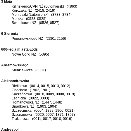
3 Maja
Kilińskiego/CPN NŻ (Lutomiersk) (4863)
Korczaka NŻ (2418, 2419)
Moniuszki (Lutomiersk) (3733, 3734)
Morska (0528, 0525)
Świetlicowa NŻ (0526, 0527)
6 Sierpnia
Pogonowskiego NŻ (2391, 2156)
600-lecia miasta Łodzi
Nowe Górki NŻ (5395)
Abramowskiego
Sienkiewicza (0001)
Aleksandrowska
Bielicowa (0014, 0015, 0013, 0012)
Chochoła (1902, 1901)
Kaczeńcowa (0018, 0009, 0008, 0019)
Lechicka (0022, 0003)
Romanowska NŻ (1447, 1448)
Spadkowa NŻ (1903, 1904)
Szczecińska (0004, 1899, 1900, 0021)
Szparagowa (0020, 0007, 1871, 1897)
Traktorowa (0011, 0017, 0010, 0016)
Andrespol