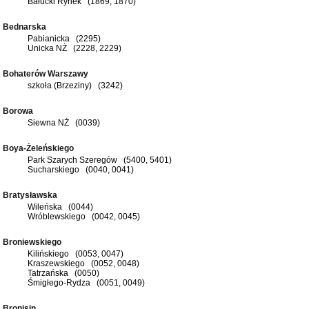
Bałucki Rynek (1869, 1870)
Bednarska
Pabianicka (2295)
Unicka NŻ (2228, 2229)
Bohaterów Warszawy
szkoła (Brzeziny) (3242)
Borowa
Siewna NŻ (0039)
Boya-Żeleńskiego
Park Szarych Szeregów (5400, 5401)
Sucharskiego (0040, 0041)
Bratysławska
Wileńska (0044)
Wróblewskiego (0042, 0045)
Broniewskiego
Kilińskiego (0053, 0047)
Kraszewskiego (0052, 0048)
Tatrzańska (0050)
Śmigłego-Rydza (0051, 0049)
Bronisin