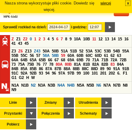
Nasza strona wykorzystuje pliki cookie. Dowiedz się
więcej
x
#
więcej.
Sprawdź rozkład na dzień:
i godzinę:
Z
Z1
Z2
0
1
2
3
4
5
6
7
8
9
10A
10B
11
12
13
14
15
16
41
43
45
Z3
Z6
Z13
Z43
50A
50B
51A
51B
52
53A
53C
53B
54B
55A
55B
55C
56
57
58A
58B
59
60A
60B
60C
60D
61
62
63
64A
64B
65A
65B
66
67
68
69A
69B
70
71A
71B
72A
72B
73
75A
75B
76
77
78
80A
80B
81A
81B
82A
82B
83
84A
84B
85A
85B
86
87A
87B
88A
88B
88C
88D
89
90
91A
91B
91C
92A
92B
93
94
96
97A
97B
99
100
101
201
202
6.
F1
G1
G2
H
W
N1A
N1B
N2
N3A
N3B
N4A
N4B
N5A
N5B
N6
N7A
N7B
N8
N9
Linie
Zmiany
Utrudnienia
Przystanki
Połączenia
Schematy
Pobierz