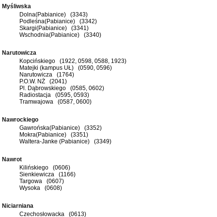
Myśliwska
Dolna(Pabianice) (3343)
Podleśna(Pabianice) (3342)
Skargi(Pabianice) (3341)
Wschodnia(Pabianice) (3340)
Narutowicza
Kopcińskiego (1922, 0598, 0588, 1923)
Matejki (kampus UŁ) (0590, 0596)
Narutowicza (1764)
P.O.W. NŻ (2041)
Pl. Dąbrowskiego (0585, 0602)
Radiostacja (0595, 0593)
Tramwajowa (0587, 0600)
Nawrockiego
Gawrońska(Pabianice) (3352)
Mokra(Pabianice) (3351)
Waltera-Janke (Pabianice) (3349)
Nawrot
Kilińskiego (0606)
Sienkiewicza (1166)
Targowa (0607)
Wysoka (0608)
Niciarniana
Czechosłowacka (0613)