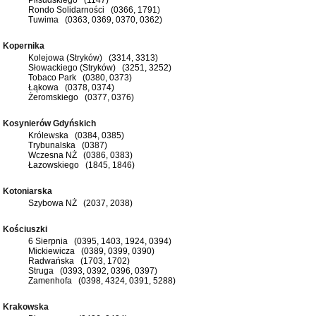
Rondo Solidarności (0366, 1791)
Tuwima (0363, 0369, 0370, 0362)
Kopernika
Kolejowa (Stryków) (3314, 3313)
Słowackiego (Stryków) (3251, 3252)
Tobaco Park (0380, 0373)
Łąkowa (0378, 0374)
Żeromskiego (0377, 0376)
Kosynierów Gdyńskich
Królewska (0384, 0385)
Trybunalska (0387)
Wczesna NŻ (0386, 0383)
Łazowskiego (1845, 1846)
Kotoniarska
Szybowa NŻ (2037, 2038)
Kościuszki
6 Sierpnia (0395, 1403, 1924, 0394)
Mickiewicza (0389, 0399, 0390)
Radwańska (1703, 1702)
Struga (0393, 0392, 0396, 0397)
Zamenhofa (0398, 4324, 0391, 5288)
Krakowska