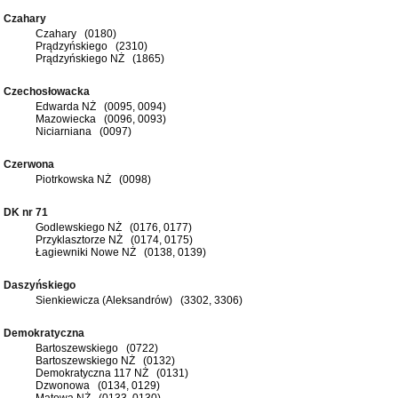
Czahary
Czahary (0180)
Prądzyńskiego (2310)
Prądzyńskiego NŻ (1865)
Czechosłowacka
Edwarda NŻ (0095, 0094)
Mazowiecka (0096, 0093)
Niciarniana (0097)
Czerwona
Piotrkowska NŻ (0098)
DK nr 71
Godlewskiego NŻ (0176, 0177)
Przyklasztorze NŻ (0174, 0175)
Łagiewniki Nowe NŻ (0138, 0139)
Daszyńskiego
Sienkiewicza (Aleksandrów) (3302, 3306)
Demokratyczna
Bartoszewskiego (0722)
Bartoszewskiego NŻ (0132)
Demokratyczna 117 NŻ (0131)
Dzwonowa (0134, 0129)
Matowa NŻ (0133, 0130)