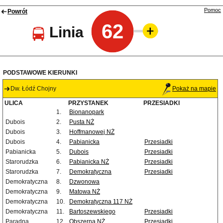
Pomoc
Powrót
62
Linia
PODSTAWOWE KIERUNKI
Dw. Łódź Chojny
Pokaż na mapie
ULICA
PRZYSTANEK
PRZESIADKI
1.
Bionanopark
Dubois
2.
Pusta NŻ
Dubois
3.
Hoffmanowej NŻ
Dubois
4.
Pabianicka
Przesiadki
Pabianicka
5.
Dubois
Przesiadki
Starorudzka
6.
Pabianicka NŻ
Przesiadki
Starorudzka
7.
Demokratyczna
Przesiadki
Demokratyczna
8.
Dzwonowa
Demokratyczna
9.
Matowa NŻ
Demokratyczna
10.
Demokratyczna 117 NŻ
Demokratyczna
11.
Bartoszewskiego
Przesiadki
Paradna
12.
Obszerna NŻ
Przesiadki