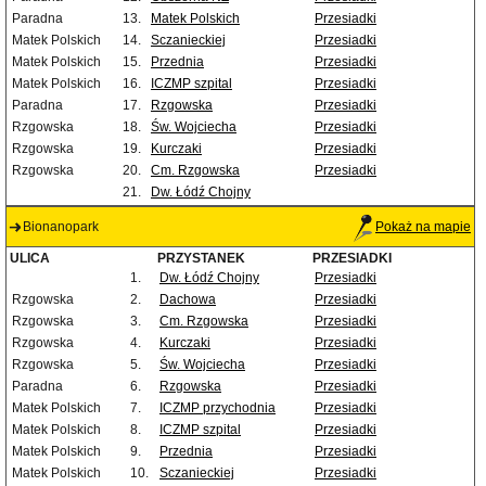
Paradna
13.
Matek Polskich
Przesiadki
Matek Polskich
14.
Sczanieckiej
Przesiadki
Matek Polskich
15.
Przednia
Przesiadki
Matek Polskich
16.
ICZMP szpital
Przesiadki
Paradna
17.
Rzgowska
Przesiadki
Rzgowska
18.
Św. Wojciecha
Przesiadki
Rzgowska
19.
Kurczaki
Przesiadki
Rzgowska
20.
Cm. Rzgowska
Przesiadki
21.
Dw. Łódź Chojny
Bionanopark
Pokaż na mapie
ULICA
PRZYSTANEK
PRZESIADKI
1.
Dw. Łódź Chojny
Przesiadki
Rzgowska
2.
Dachowa
Przesiadki
Rzgowska
3.
Cm. Rzgowska
Przesiadki
Rzgowska
4.
Kurczaki
Przesiadki
Rzgowska
5.
Św. Wojciecha
Przesiadki
Paradna
6.
Rzgowska
Przesiadki
Matek Polskich
7.
ICZMP przychodnia
Przesiadki
Matek Polskich
8.
ICZMP szpital
Przesiadki
Matek Polskich
9.
Przednia
Przesiadki
Matek Polskich
10.
Sczanieckiej
Przesiadki