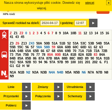
Nasza strona wykorzystuje pliki cookie. Dowiedz się
więcej
x
#
więcej.
Sprawdź rozkład na dzień:
i godzinę:
Z
Z1
Z2
0
1
2
3
4
5
6
7
8
9
10A
10B
11
12
13
14
15
16
41
43
45
Z3
Z6
Z13
Z43
50A
50B
51A
51B
52
53A
53C
53B
54B
55A
55B
55C
56
57
58A
58B
59
60A
60B
60C
60D
61
62
63
64A
64B
65A
65B
66
67
68
69A
69B
70
71A
71B
72A
72B
73
75A
75B
76
77
78
80A
80B
81A
81B
82A
82B
83
84A
84B
85A
85B
86
87A
87B
88A
88B
88C
88D
89
90
91A
91B
91C
92A
92B
93
94
96
97A
97B
99
100
101
201
202
6.
F1
G1
G2
H
W
N1A
N1B
N2
N3A
N3B
N4A
N4B
N5A
N5B
N6
N7A
N7B
N8
N9
Linie
Zmiany
Utrudnienia
Przystanki
Połączenia
Schematy
Pobierz