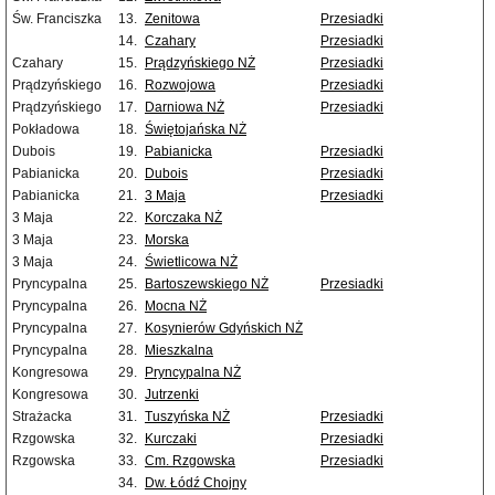
Św. Franciszka
13.
Zenitowa
Przesiadki
14.
Czahary
Przesiadki
Czahary
15.
Prądzyńskiego NŻ
Przesiadki
Prądzyńskiego
16.
Rozwojowa
Przesiadki
Prądzyńskiego
17.
Darniowa NŻ
Przesiadki
Pokładowa
18.
Świętojańska NŻ
Dubois
19.
Pabianicka
Przesiadki
Pabianicka
20.
Dubois
Przesiadki
Pabianicka
21.
3 Maja
Przesiadki
3 Maja
22.
Korczaka NŻ
3 Maja
23.
Morska
3 Maja
24.
Świetlicowa NŻ
Pryncypalna
25.
Bartoszewskiego NŻ
Przesiadki
Pryncypalna
26.
Mocna NŻ
Pryncypalna
27.
Kosynierów Gdyńskich NŻ
Pryncypalna
28.
Mieszkalna
Kongresowa
29.
Pryncypalna NŻ
Kongresowa
30.
Jutrzenki
Strażacka
31.
Tuszyńska NŻ
Przesiadki
Rzgowska
32.
Kurczaki
Przesiadki
Rzgowska
33.
Cm. Rzgowska
Przesiadki
34.
Dw. Łódź Chojny