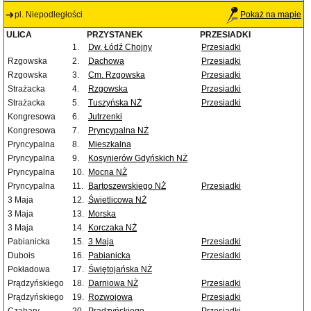
pl. Niepodległości
Pokaż na mapie
ULICA
PRZYSTANEK
PRZESIADKI
1.
Dw. Łódź Chojny
Przesiadki
Rzgowska
2.
Dachowa
Przesiadki
Rzgowska
3.
Cm. Rzgowska
Przesiadki
Strażacka
4.
Rzgowska
Przesiadki
Strażacka
5.
Tuszyńska NŻ
Przesiadki
Kongresowa
6.
Jutrzenki
Kongresowa
7.
Pryncypalna NŻ
Pryncypalna
8.
Mieszkalna
Pryncypalna
9.
Kosynierów Gdyńskich NŻ
Pryncypalna
10.
Mocna NŻ
Pryncypalna
11.
Bartoszewskiego NŻ
Przesiadki
3 Maja
12.
Świetlicowa NŻ
3 Maja
13.
Morska
3 Maja
14.
Korczaka NŻ
Pabianicka
15.
3 Maja
Przesiadki
Dubois
16.
Pabianicka
Przesiadki
Pokładowa
17.
Świętojańska NŻ
Prądzyńskiego
18.
Darniowa NŻ
Przesiadki
Prądzyńskiego
19.
Rozwojowa
Przesiadki