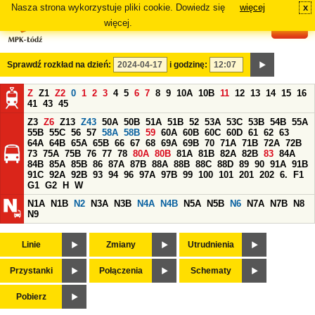
Nasza strona wykorzystuje pliki cookie. Dowiedz się
więcej
x
#
więcej.
Sprawdź rozkład na dzień:
i godzinę:
Z
Z1
Z2
0
1
2
3
4
5
6
7
8
9
10A
10B
11
12
13
14
15
16
41
43
45
Z3
Z6
Z13
Z43
50A
50B
51A
51B
52
53A
53C
53B
54B
55A
55B
55C
56
57
58A
58B
59
60A
60B
60C
60D
61
62
63
64A
64B
65A
65B
66
67
68
69A
69B
70
71A
71B
72A
72B
73
75A
75B
76
77
78
80A
80B
81A
81B
82A
82B
83
84A
84B
85A
85B
86
87A
87B
88A
88B
88C
88D
89
90
91A
91B
91C
92A
92B
93
94
96
97A
97B
99
100
101
201
202
6.
F1
G1
G2
H
W
N1A
N1B
N2
N3A
N3B
N4A
N4B
N5A
N5B
N6
N7A
N7B
N8
N9
Linie
Zmiany
Utrudnienia
Przystanki
Połączenia
Schematy
Pobierz