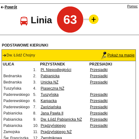
Pomoc
Powrót
63
Linia
PODSTAWOWE KIERUNKI
Dw. Łódź Chojny
Pokaż na mapie
ULICA
PRZYSTANEK
PRZESIADKI
1.
Pl. Niepodległości
Przesiadki
Bednarska
2.
Pabianicka
Przesiadki
Bednarska
3.
Unicka NŻ
Przesiadki
Tuszyńska
4.
Piaseczna NŻ
Paderewskiego
5.
Tuszyńska
Przesiadki
Paderewskiego
6.
Karpacka
Przesiadki
Paderewskiego
7.
Zaolziańska
Przesiadki
Pabianicka
8.
Jana Pawła II
Przesiadki
Pabianicka
9.
Dw. Łódź Pabianicka NŻ
Przesiadki
Pabianicka
10.
Prądzyńskiego
Przesiadki
Zamojska
11.
Prądzyńskiego NŻ
Św. Franciszka
12.
Zwrotnikowa