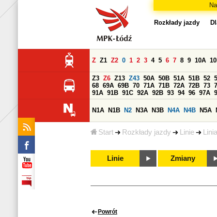
Na
Rozkłady jazdy
Dl
Z
Z1
Z2
0
1
2
3
4
5
6
7
8
9
10A
1
Z3
Z6
Z13
Z43
50A
50B
51A
51B
52
68
69A
69B
70
71A
71B
72A
72B
73
91A
91B
91C
92A
92B
93
94
96
97A
N1A
N1B
N2
N3A
N3B
N4A
N4B
N5A
Start
Rozkłady jazdy
Linie
Lini
Linie
Zmiany
Powrót