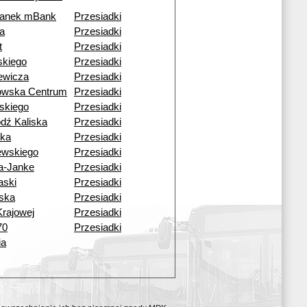
tanek mBank
Przesiadki
a
Przesiadki
t
Przesiadki
skiego
Przesiadki
ewicza
Przesiadki
kowska Centrum
Przesiadki
skiego
Przesiadki
dź Kaliska
Przesiadki
ska
Przesiadki
ewskiego
Przesiadki
a-Janke
Przesiadki
aski
Przesiadki
ska
Przesiadki
Krajowej
Przesiadki
70
Przesiadki
ia