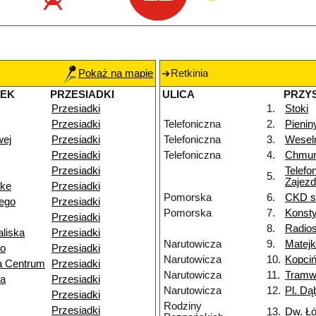
Pokaż na mapie
Retkinia
NEK
PRZESIADKI
ULICA
PRZY
Przesiadki
1.
Stoki
Przesiadki
Telefoniczna
2.
Pienin
wej
Przesiadki
Telefoniczna
3.
Wesel
Przesiadki
Telefoniczna
4.
Chmur
Przesiadki
Telefo
5.
Zajezd
nke
Przesiadki
Pomorska
6.
CKD sz
ego
Przesiadki
Pomorska
7.
Konsty
Przesiadki
8.
Radios
liska
Przesiadki
Narutowicza
9.
Matejk
go
Przesiadki
Narutowicza
10.
Kopciń
a Centrum
Przesiadki
Narutowicza
11.
Tramw
za
Przesiadki
Narutowicza
12.
Pl. Dą
Przesiadki
Rodziny
Przesiadki
13.
Dw. Ł