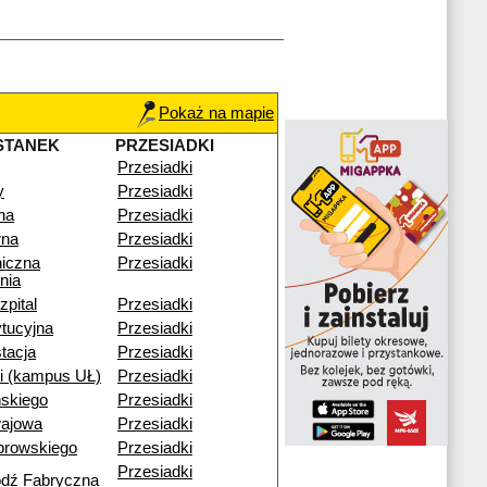
Pokaż na mapie
STANEK
PRZESIADKI
Przesiadki
y
Przesiadki
na
Przesiadki
na
Przesiadki
niczna
Przesiadki
nia
pital
Przesiadki
tucyjna
Przesiadki
tacja
Przesiadki
i (kampus UŁ)
Przesiadki
skiego
Przesiadki
ajowa
Przesiadki
browskiego
Przesiadki
Przesiadki
ódź Fabryczna