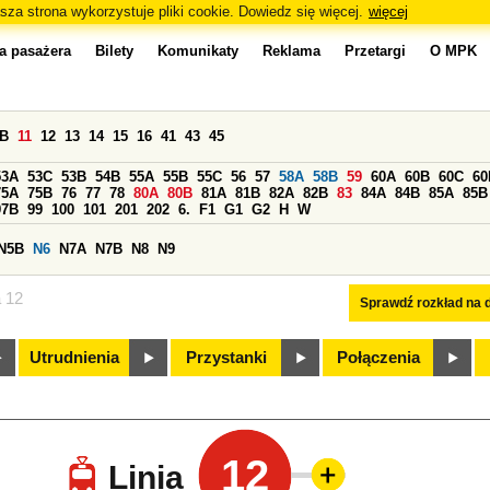
sza strona wykorzystuje pliki cookie. Dowiedz się więcej.
więcej
a pasażera
Bilety
Komunikaty
Reklama
Przetargi
O MPK
0B
11
12
13
14
15
16
41
43
45
53A
53C
53B
54B
55A
55B
55C
56
57
58A
58B
59
60A
60B
60C
60
75A
75B
76
77
78
80A
80B
81A
81B
82A
82B
83
84A
84B
85A
85B
97B
99
100
101
201
202
6.
F1
G1
G2
H
W
N5B
N6
N7A
N7B
N8
N9
a 12
Sprawdź rozkład na d
Utrudnienia
Przystanki
Połączenia
12
Linia