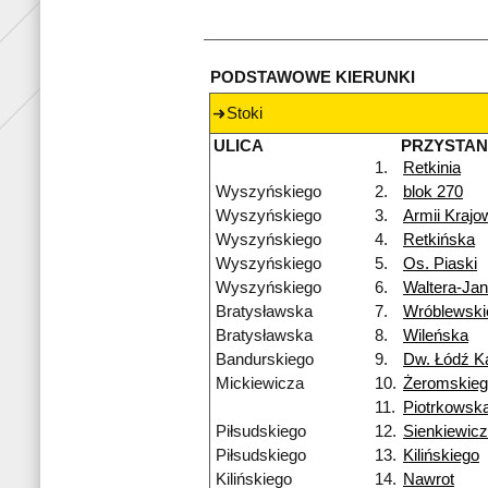
PODSTAWOWE KIERUNKI
Stoki
ULICA
PRZYSTA
1.
Retkinia
Wyszyńskiego
2.
blok 270
Wyszyńskiego
3.
Armii Krajo
Wyszyńskiego
4.
Retkińska
Wyszyńskiego
5.
Os. Piaski
Wyszyńskiego
6.
Waltera-Ja
Bratysławska
7.
Wróblewski
Bratysławska
8.
Wileńska
Bandurskiego
9.
Dw. Łódź Ka
Mickiewicza
10.
Żeromskie
11.
Piotrkowsk
Piłsudskiego
12.
Sienkiewic
Piłsudskiego
13.
Kilińskiego
Kilińskiego
14.
Nawrot