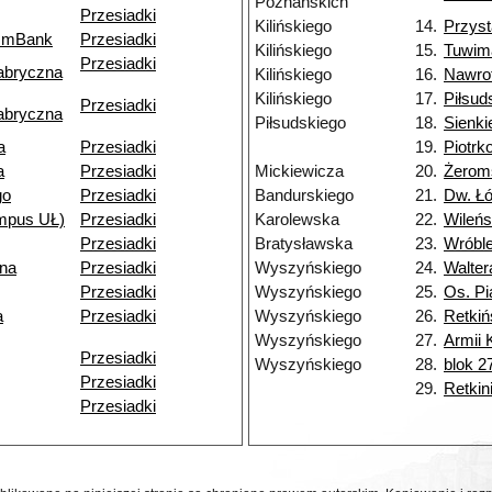
Poznańskich
Przesiadki
Kilińskiego
14.
Przys
k mBank
Przesiadki
Kilińskiego
15.
Tuwim
Przesiadki
abryczna
Kilińskiego
16.
Nawro
Kilińskiego
17.
Piłsud
Przesiadki
abryczna
Piłsudskiego
18.
Sienki
a
Przesiadki
19.
Piotr
a
Przesiadki
Mickiewicza
20.
Żerom
go
Przesiadki
Bandurskiego
21.
Dw. Łó
ampus UŁ)
Przesiadki
Karolewska
22.
Wileń
Przesiadki
Bratysławska
23.
Wróbl
jna
Przesiadki
Wyszyńskiego
24.
Walter
Przesiadki
Wyszyńskiego
25.
Os. Pi
a
Przesiadki
Wyszyńskiego
26.
Retkiń
Wyszyńskiego
27.
Armii 
Przesiadki
Wyszyńskiego
28.
blok 2
Przesiadki
29.
Retkin
Przesiadki