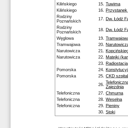
Kilińskiego
15.
Tuwima
Kilińskiego
16.
Przystane
Rodziny
17.
Dw. Łódź F
Poznańskich
Rodziny
18.
Dw. Łódź F
Poznańskich
Węglowa
19.
Tramwajow
Tramwajowa
20.
Narutowicz
Narutowicza
21.
Kopcińskie
Narutowicza
22.
Matejki (k
23.
Radiostacja
Pomorska
24.
Konstytucy
Pomorska
25.
CKD szpital
Telefoniczn
26.
Zajezdnia
Telefoniczna
27.
Chmurna
Telefoniczna
28.
Weselna
Telefoniczna
29.
Pieniny
30.
Stoki