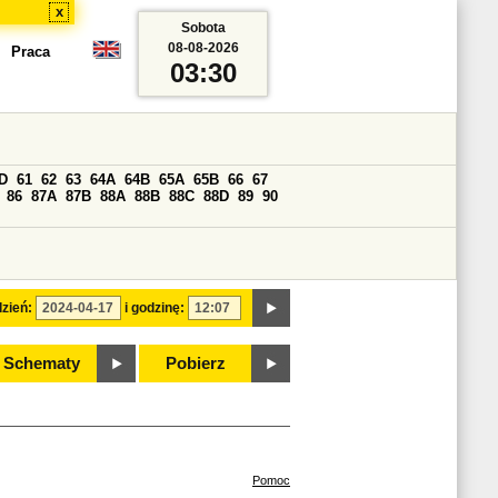
x
Sobota
08-08-2026
Praca
03:30
D
61
62
63
64A
64B
65A
65B
66
67
86
87A
87B
88A
88B
88C
88D
89
90
zień:
i godzinę:
Schematy
Pobierz
Pomoc