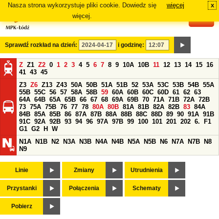
Nasza strona wykorzystuje pliki cookie. Dowiedz się
więcej
x
#
więcej.
Sprawdź rozkład na dzień:
i godzinę:
Z
Z1
Z2
0
1
2
3
4
5
6
7
8
9
10A
10B
11
12
13
14
15
16
41
43
45
Z3
Z6
Z13
Z43
50A
50B
51A
51B
52
53A
53C
53B
54B
55A
55B
55C
56
57
58A
58B
59
60A
60B
60C
60D
61
62
63
64A
64B
65A
65B
66
67
68
69A
69B
70
71A
71B
72A
72B
73
75A
75B
76
77
78
80A
80B
81A
81B
82A
82B
83
84A
84B
85A
85B
86
87A
87B
88A
88B
88C
88D
89
90
91A
91B
91C
92A
92B
93
94
96
97A
97B
99
100
101
201
202
6.
F1
G1
G2
H
W
N1A
N1B
N2
N3A
N3B
N4A
N4B
N5A
N5B
N6
N7A
N7B
N8
N9
Linie
Zmiany
Utrudnienia
Przystanki
Połączenia
Schematy
Pobierz