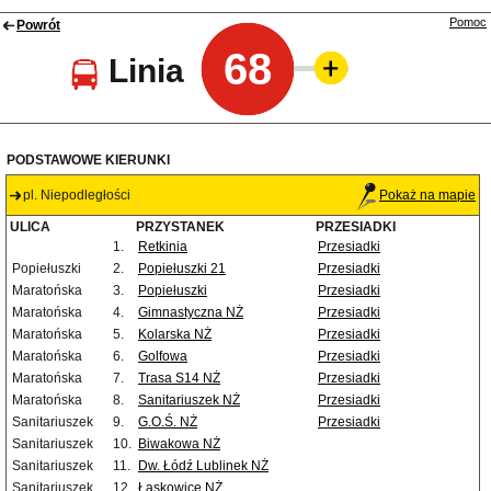
Pomoc
Powrót
68
Linia
PODSTAWOWE KIERUNKI
pl. Niepodległości
Pokaż na mapie
ULICA
PRZYSTANEK
PRZESIADKI
1.
Retkinia
Przesiadki
Popiełuszki
2.
Popiełuszki 21
Przesiadki
Maratońska
3.
Popiełuszki
Przesiadki
Maratońska
4.
Gimnastyczna NŻ
Przesiadki
Maratońska
5.
Kolarska NŻ
Przesiadki
Maratońska
6.
Golfowa
Przesiadki
Maratońska
7.
Trasa S14 NŻ
Przesiadki
Maratońska
8.
Sanitariuszek NŻ
Przesiadki
Sanitariuszek
9.
G.O.Ś. NŻ
Przesiadki
Sanitariuszek
10.
Biwakowa NŻ
Sanitariuszek
11.
Dw. Łódź Lublinek NŻ
Sanitariuszek
12.
Łaskowice NŻ