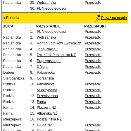
Pabianicka
35.
Wólczańska
Przesiadki
36.
Pl. Niepodległości
Retkinia
Pokaż na mapie
ULICA
PRZYSTANEK
PRZESIADKI
1.
Pl. Niepodległości
Przesiadki
Pabianicka
2.
Wólczańska
Przesiadki
Pabianicka
3.
Rondo Lotników Lwowskich
Przesiadki
Pabianicka
4.
Jana Pawła II
Przesiadki
Pabianicka
5.
Dw. Łódź Pabianicka NŻ
Przesiadki
Pabianicka
6.
Prądzyńskiego
Przesiadki
Pabianicka
7.
3 Maja
Przesiadki
Dubois
8.
Pabianicka
Przesiadki
Starogardzka
9.
Odrzańska
Rudzka
10.
Pabianicka
Przesiadki
Rudzka
11.
Municypalna
Przesiadki
Rudzka
12.
Przestrzenna
Przesiadki
Rudzka
13.
Farna
Przesiadki
Farna
14.
Plażowa NŻ
Przesiadki
Farna
15.
Albańska NŻ
Mierzejowa
16.
Koszalińska NŻ
Mierzejowa
17.
Długa NŻ
Przesiadki