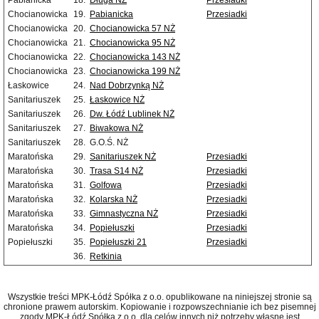
Pabianicka
18.
Długa NŻ
Przesiadki
Chocianowicka
19.
Pabianicka
Przesiadki
Chocianowicka
20.
Chocianowicka 57 NŻ
Chocianowicka
21.
Chocianowicka 95 NŻ
Chocianowicka
22.
Chocianowicka 143 NŻ
Chocianowicka
23.
Chocianowicka 199 NŻ
Łaskowice
24.
Nad Dobrzynką NŻ
Sanitariuszek
25.
Łaskowice NŻ
Sanitariuszek
26.
Dw. Łódź Lublinek NŻ
Sanitariuszek
27.
Biwakowa NŻ
Sanitariuszek
28.
G.O.Ś. NŻ
Maratońska
29.
Sanitariuszek NŻ
Przesiadki
Maratońska
30.
Trasa S14 NŻ
Przesiadki
Maratońska
31.
Golfowa
Przesiadki
Maratońska
32.
Kolarska NŻ
Przesiadki
Maratońska
33.
Gimnastyczna NŻ
Przesiadki
Maratońska
34.
Popiełuszki
Przesiadki
Popiełuszki
35.
Popiełuszki 21
Przesiadki
36.
Retkinia
Wszystkie treści MPK-Łódź Spółka z o.o. opublikowane na niniejszej stronie są
chronione prawem autorskim. Kopiowanie i rozpowszechnianie ich bez pisemnej
zgody MPK-Łódź Spółka z o.o. dla celów innych niż potrzeby własne jest