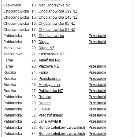
Łaskowice
13.
Nad Dobrzynką NŻ
Chocianowicka
14.
Chocianowicka 199 NŻ
Chocianowicka
15.
Chocianowicka 143 NŻ
Chocianowicka
16.
Chocianowicka 95 NŻ
Chocianowicka
17.
Chocianowicka 57 NŻ
Pabianicka
18.
Chocianowicka
Przesiadki
Pabianicka
19.
Długa
Przesiadki
Mierzejowa
20.
Długa NŻ
Mierzejowa
21.
Koszalińska NŻ
Farna
22.
Albańska NŻ
Farna
23.
Plażowa NŻ
Przesiadki
Rudzka
24.
Farna
Przesiadki
Rudzka
25.
Przestrzenna
Przesiadki
Rudzka
26.
Municypalna
Przesiadki
Rudzka
27.
Pabianicka NŻ
Przesiadki
Pabianicka
28.
Rudzka
Przesiadki
Pabianicka
29.
Dubois
Przesiadki
Pabianicka
30.
3 Maja
Przesiadki
Pabianicka
31.
Prądzyńskiego
Przesiadki
Pabianicka
32.
Jana Pawła II
Przesiadki
Pabianicka
33.
Rondo Lotników Lwowskich
Przesiadki
Pabianicka
34.
Rondo Lotników Lwowskich
Przesiadki